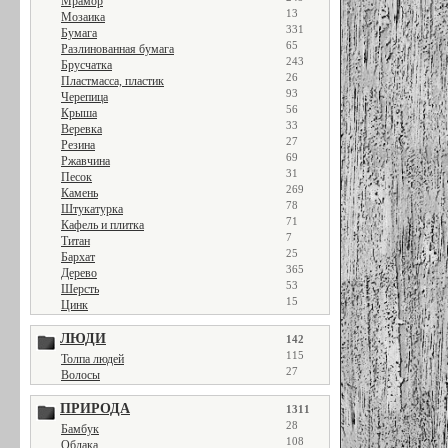
Мрамор
13
Мозаика
331
Бумага
65
Разлинованная бумага
243
Брусчатка
26
Пластмасса, пластик
93
Черепица
56
Крыша
33
Веревка
27
Резина
69
Ржавчина
31
Песок
269
Камень
78
Штукатурка
71
Кафель и плитка
7
Титан
25
Бархат
365
Дерево
53
Шерсть
15
Цинк
ЛЮДИ
142
115
Толпа людей
27
Волосы
ПРИРОДА
1311
28
Бамбук
108
Облака