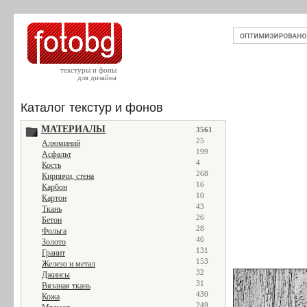
текстуры и фоны
для дизайна
Каталог текстур и фонов
МАТЕРИАЛЫ
3561
25
Алюминий
199
Асфальт
4
Кость
268
Кирпичи, стена
16
Карбон
10
Картон
43
Ткань
26
Бетон
28
Фольга
46
Золото
131
Гранит
153
Железо и метал
32
Джинсы
31
Вязаная ткань
430
Кожа
249