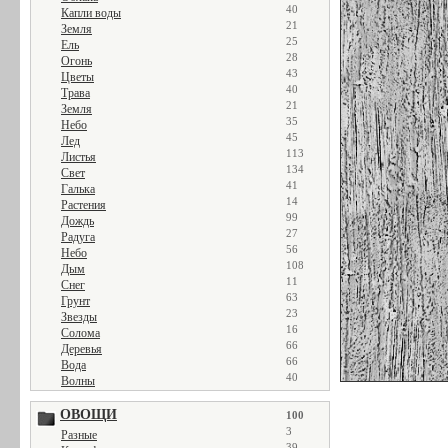
40
Капли воды
21
Земля
25
Ель
28
Огонь
43
Цветы
40
Трава
21
Земля
35
Небо
45
Лед
113
Листья
134
Свет
41
Галька
14
Растения
99
Дождь
27
Радуга
56
Небо
108
Дым
11
Снег
63
Грунт
23
Звезды
16
Солома
66
Деревья
66
Вода
40
Волны
ОВОЩИ
100
3
Разные
39