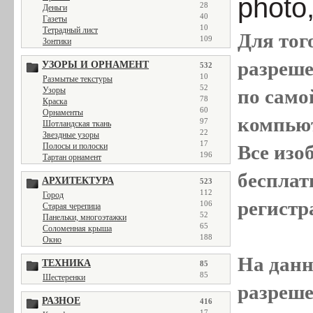
photo
28
Деньги
40
Газеты
10
Тетрадный лист
Для тог
109
Зонтики
разреш
УЗОРЫ И ОРНАМЕНТ
532
10
Размытые текстуры
52
Узоры
по само
78
Краска
60
Орнаменты
компью
97
Шотландская ткань
22
Звездные узоры
17
Полосы и полоски
Все
изо
196
Тартан орнамент
бесплат
АРХИТЕКТУРА
523
112
Город
регистр
106
Старая черепица
52
Панельки, многоэтажки
65
Соломенная крыша
188
Окно
На данн
ТЕХНИКА
85
85
Шестеренки
разреше
РАЗНОЕ
416
17