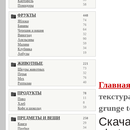
Картофель
58
Помидоры
ФРУКТЫ
448
74
Яблоки
76
Бананы
64
Черешня и вишня
32
Виноград
90
Апельсины
59
Малина
34
Клубника
19
Арбузы
ЖИВОТНЫЕ
221
73
Шкуры животных
32
Перья
76
Мех
Главна
40
Рептилии
ПРОДУКТЫ
78
текстура
11
Пиво
8
Хлеб
grunge t
59
Кофе и шоколад
Скача
ПРЕДМЕТЫ И ВЕЩИ
250
29
Книги
34
Пробки