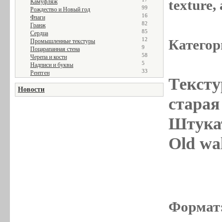
texture
Камуфляж
99
Рождество и Новый год
16
Флаги
82
Гранж
85
Сердца
12
Категор
Промышленные текстуры
9
Поцарапанная стена
58
Черепа и кости
5
Надписи и буквы
33
Рентген
Тексту
Новости
старая 
Штукат
Old wal
Формат