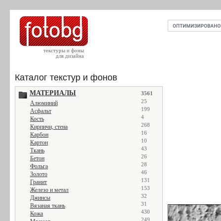
текстуры и фоны
для дизайна
Каталог текстур и фонов
МАТЕРИАЛЫ
3561
25
Алюминий
199
Асфальт
4
Кость
268
Кирпичи, стена
16
Карбон
10
Картон
43
Ткань
26
Бетон
28
Фольга
46
Золото
131
Гранит
153
Железо и метал
32
Джинсы
31
Вязаная ткань
430
Кожа
249