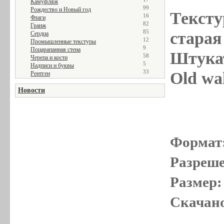
Камуфляж
99
Рождество и Новый год
Тексту
16
Флаги
82
Гранж
85
старая 
Сердца
12
Промышленные текстуры
9
Поцарапанная стена
Штукат
58
Черепа и кости
5
Надписи и буквы
33
Old wal
Рентген
Новости
Формат
Разреше
Размер:
Скачано