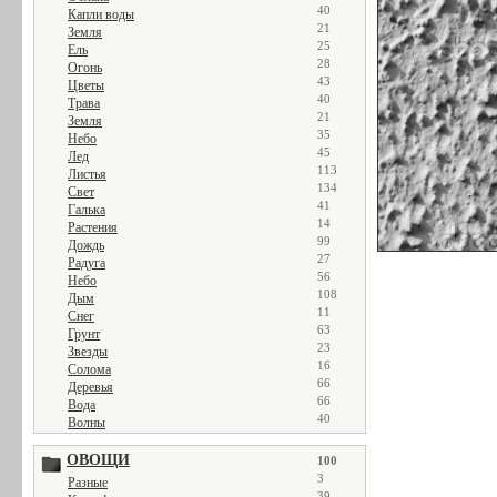
40
Капли воды
21
Земля
25
Ель
28
Огонь
43
Цветы
40
Трава
21
Земля
35
Небо
45
Лед
113
Листья
134
Свет
41
Галька
14
Растения
99
Дождь
27
Радуга
56
Небо
108
Дым
11
Снег
63
Грунт
23
Звезды
16
Солома
66
Деревья
66
Вода
40
Волны
ОВОЩИ
100
3
Разные
39