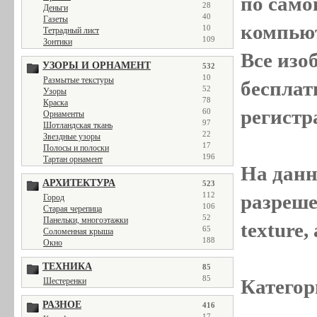
по само
28
Деньги
40
Газеты
компью
10
Тетрадный лист
109
Зонтики
Все
изо
УЗОРЫ И ОРНАМЕНТ
532
10
Размытые текстуры
бесплат
52
Узоры
78
Краска
регистр
60
Орнаменты
97
Шотландская ткань
22
Звездные узоры
17
Полосы и полоски
196
Тартан орнамент
На данн
АРХИТЕКТУРА
523
112
разреше
Город
106
Старая черепица
52
Панельки, многоэтажки
texture
65
Соломенная крыша
188
Окно
ТЕХНИКА
85
85
Категор
Шестеренки
РАЗНОЕ
416
17