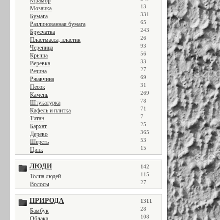
Мрамор
13
Мозаика
331
Бумага
65
Разлинованная бумага
243
Брусчатка
26
Пластмасса, пластик
93
Черепица
56
Крыша
33
Веревка
27
Резина
69
Ржавчина
31
Песок
269
Камень
78
Штукатурка
71
Кафель и плитка
7
Титан
25
Бархат
365
Дерево
53
Шерсть
15
Цинк
ЛЮДИ
142
115
Толпа людей
27
Волосы
ПРИРОДА
1311
28
Бамбук
108
Облака