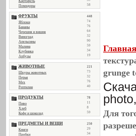
Картофель
58
Помидоры
ФРУКТЫ
448
74
Яблоки
76
Бананы
64
Черешня и вишня
32
Виноград
90
Апельсины
59
Главна
Малина
34
Клубника
19
Арбузы
текстура
ЖИВОТНЫЕ
221
grunge t
73
Шкуры животных
32
Перья
76
Мех
Скача
40
Рептилии
photo
ПРОДУКТЫ
78
11
Пиво
8
Хлеб
Для тог
59
Кофе и шоколад
разреш
ПРЕДМЕТЫ И ВЕЩИ
250
29
Книги
34
Пробки