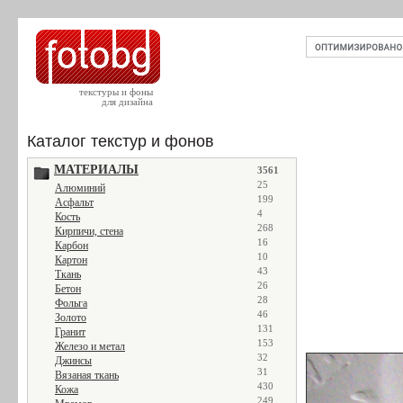
текстуры и фоны
для дизайна
Каталог текстур и фонов
МАТЕРИАЛЫ
3561
25
Алюминий
199
Асфальт
4
Кость
268
Кирпичи, стена
16
Карбон
10
Картон
43
Ткань
26
Бетон
28
Фольга
46
Золото
131
Гранит
153
Железо и метал
32
Джинсы
31
Вязаная ткань
430
Кожа
249