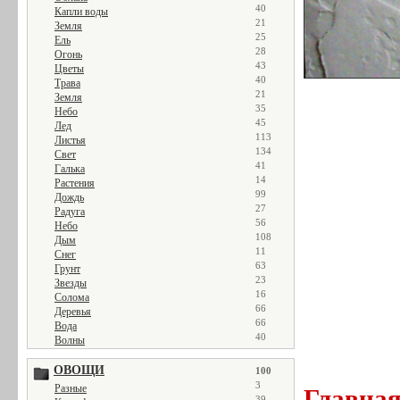
40
Капли воды
21
Земля
25
Ель
28
Огонь
43
Цветы
40
Трава
21
Земля
35
Небо
45
Лед
113
Листья
134
Свет
41
Галька
14
Растения
99
Дождь
27
Радуга
56
Небо
108
Дым
11
Снег
63
Грунт
23
Звезды
16
Солома
66
Деревья
66
Вода
40
Волны
ОВОЩИ
100
3
Разные
Главна
39