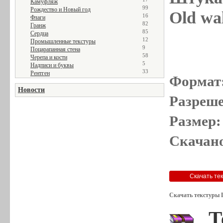
Камуфляж
99
Рождество и Новый год
Old wal
16
Флаги
82
Гранж
85
Сердца
12
Промышленные текстуры
9
Поцарапанная стена
58
Черепа и кости
5
Надписи и буквы
33
Рентген
Формат
Новости
Разреше
Размер:
Скачано
Скачать текстуры 
Т