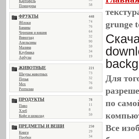
Картофель
58
Помидоры
текстура
ФРУКТЫ
448
grunge t
74
Яблоки
76
Бананы
64
Черешня и вишня
Скачат
32
Виноград
90
Апельсины
downl
59
Малина
34
Клубника
19
Арбузы
backg
ЖИВОТНЫЕ
221
73
Шкуры животных
Для тог
32
Перья
76
Мех
разреш
40
Рептилии
ПРОДУКТЫ
78
по само
11
Пиво
8
Хлеб
компью
59
Кофе и шоколад
Все
изо
ПРЕДМЕТЫ И ВЕЩИ
250
29
Книги
34
Пробки