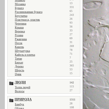
Мрамор
13
Мозаика
331
Бумага
65
Разлинованная бумага
243
Брусчатка
26
Пластмасса, пластик
93
Черепица
56
Крыша
33
Веревка
27
Резина
69
Ржавчина
31
Песок
269
Камень
78
Штукатурка
71
Кафель и плитка
7
Титан
25
Бархат
365
Дерево
53
Шерсть
15
Цинк
ЛЮДИ
142
115
Толпа людей
27
Волосы
ПРИРОДА
1311
28
Бамбук
108
Облака