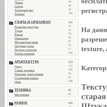
бесплат
28
Деньги
40
Газеты
регистр
10
Тетрадный лист
109
Зонтики
УЗОРЫ И ОРНАМЕНТ
532
10
Размытые текстуры
На данн
52
Узоры
78
Краска
разреше
60
Орнаменты
97
Шотландская ткань
22
Звездные узоры
texture
17
Полосы и полоски
196
Тартан орнамент
АРХИТЕКТУРА
523
Категор
112
Город
106
Старая черепица
52
Панельки, многоэтажки
65
Соломенная крыша
188
Окно
Тексту
ТЕХНИКА
85
старая 
85
Шестеренки
РАЗНОЕ
Штукат
416
17