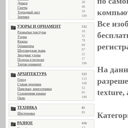
по само
28
Деньги
40
Газеты
компью
10
Тетрадный лист
109
Зонтики
Все
изо
УЗОРЫ И ОРНАМЕНТ
532
10
Размытые текстуры
бесплат
52
Узоры
78
Краска
регистр
60
Орнаменты
97
Шотландская ткань
22
Звездные узоры
17
Полосы и полоски
196
Тартан орнамент
На данн
АРХИТЕКТУРА
523
разреше
112
Город
106
Старая черепица
52
Панельки, многоэтажки
texture
65
Соломенная крыша
188
Окно
ТЕХНИКА
85
85
Категор
Шестеренки
РАЗНОЕ
416
17