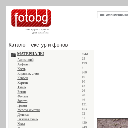
текстуры и фоны
для дизайна
Каталог текстур и фонов
МАТЕРИАЛЫ
3561
25
Алюминий
199
Асфальт
4
Кость
268
Кирпичи, стена
16
Карбон
10
Картон
43
Ткань
26
Бетон
28
Фольга
46
Золото
131
Гранит
153
Железо и метал
32
Джинсы
31
Вязаная ткань
430
Кожа
249