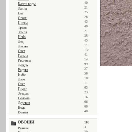
40
Капли воды
21
Земля
25
Ель
28
Огонь
43
Цветы
40
Трава
21
Земля
35
Небо
45
Лед
113
Листья
134
Свет
41
Галька
14
Растения
99
Дождь
27
Радуга
56
Небо
108
Дым
11
Снег
63
Грунт
23
Звезды
16
Солома
66
Деревья
66
Вода
40
Волны
ОВОЩИ
100
3
Разные
39