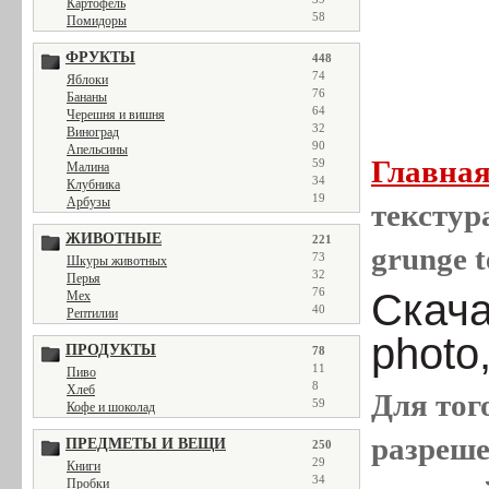
Картофель
58
Помидоры
ФРУКТЫ
448
74
Яблоки
76
Бананы
64
Черешня и вишня
32
Виноград
90
Апельсины
Главна
59
Малина
34
Клубника
19
Арбузы
текстура
ЖИВОТНЫЕ
221
grunge t
73
Шкуры животных
32
Перья
76
Скача
Мех
40
Рептилии
photo
ПРОДУКТЫ
78
11
Пиво
8
Хлеб
Для тог
59
Кофе и шоколад
разреш
ПРЕДМЕТЫ И ВЕЩИ
250
29
Книги
34
Пробки