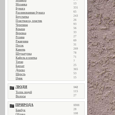
Мрамор
13
Мозаика
331
Бумага
65
Разлинованная бумага
243
Брусчатка
26
Пластмасса, пластик
93
Черепица
56
Крыша
33
Веревка
27
Резина
69
Ржавчина
31
Песок
269
Камень
78
Штукатурка
71
Кафель и плитка
7
Титан
25
Бархат
365
Дерево
53
Шерсть
15
Цинк
ЛЮДИ
142
115
Толпа людей
27
Волосы
ПРИРОДА
1311
28
Бамбук
108
Облака