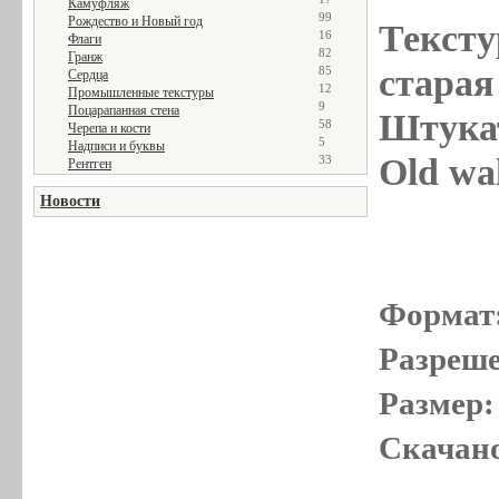
Камуфляж
99
Рождество и Новый год
Тексту
16
Флаги
82
Гранж
старая 
85
Сердца
12
Промышленные текстуры
9
Поцарапанная стена
Штукат
58
Черепа и кости
5
Надписи и буквы
Old wal
33
Рентген
Новости
Формат
Разреше
Размер:
Скачано