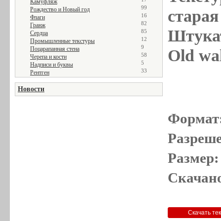
Камуфляж
99
Рождество и Новый год
старая 
16
Флаги
82
Гранж
Штукат
85
Сердца
12
Промышленные текстуры
9
Поцарапанная стена
Old wal
58
Черепа и кости
5
Надписи и буквы
33
Рентген
Новости
Формат
Разреше
Размер:
Скачано