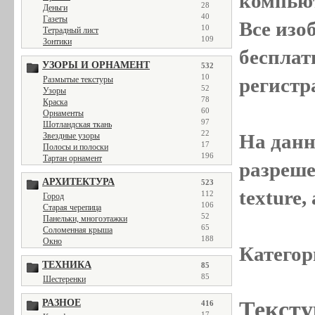
компью
28
Деньги
40
Газеты
Все
изо
10
Тетрадный лист
109
Зонтики
бесплат
УЗОРЫ И ОРНАМЕНТ
532
10
регистр
Размытые текстуры
52
Узоры
78
Краска
60
Орнаменты
97
Шотландская ткань
22
На данн
Звездные узоры
17
Полосы и полоски
196
Тартан орнамент
разреше
АРХИТЕКТУРА
523
texture
112
Город
106
Старая черепица
52
Панельки, многоэтажки
65
Соломенная крыша
188
Окно
Категор
ТЕХНИКА
85
85
Шестеренки
Тексту
РАЗНОЕ
416
17