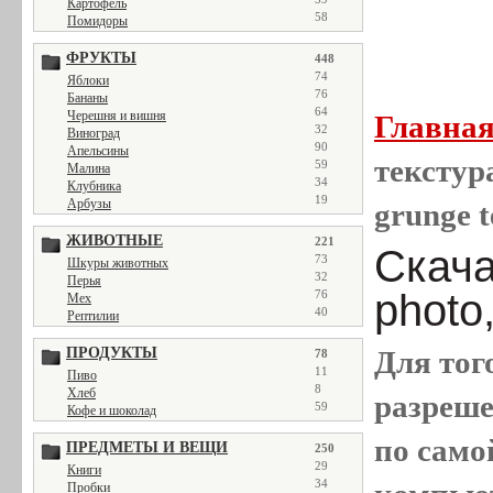
Картофель
58
Помидоры
ФРУКТЫ
448
74
Яблоки
76
Бананы
64
Черешня и вишня
Главна
32
Виноград
90
Апельсины
текстура
59
Малина
34
Клубника
19
Арбузы
grunge t
ЖИВОТНЫЕ
221
Скача
73
Шкуры животных
32
Перья
photo
76
Мех
40
Рептилии
ПРОДУКТЫ
Для тог
78
11
Пиво
8
Хлеб
разреш
59
Кофе и шоколад
по само
ПРЕДМЕТЫ И ВЕЩИ
250
29
Книги
34
Пробки