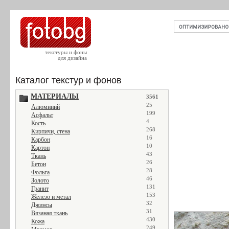
текстуры и фоны
для дизайна
Каталог текстур и фонов
МАТЕРИАЛЫ
3561
25
Алюминий
199
Асфальт
4
Кость
268
Кирпичи, стена
16
Карбон
10
Картон
43
Ткань
26
Бетон
28
Фольга
46
Золото
131
Гранит
153
Железо и метал
32
Джинсы
31
Вязаная ткань
430
Кожа
249