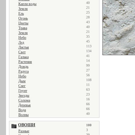
40
Капли воды
21
Земля
25
Ель
28
Огонь
43
Цветы
40
Трава
21
Земля
35
Небо
45
Лед
113
Листья
134
Свет
41
Галька
14
Растения
99
Дождь
27
Радуга
56
Небо
108
Дым
11
Снег
63
Грунт
23
Звезды
16
Солома
66
Деревья
66
Вода
40
Волны
ОВОЩИ
100
3
Разные
39