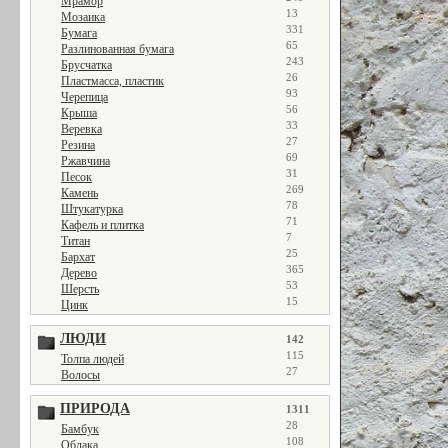
Мрамор
13
Мозаика
331
Бумага
65
Разлинованная бумага
243
Брусчатка
26
Пластмасса, пластик
93
Черепица
56
Крыша
33
Веревка
27
Резина
69
Ржавчина
31
Песок
269
Камень
78
Штукатурка
71
Кафель и плитка
7
Титан
25
Бархат
365
Дерево
53
Шерсть
15
Цинк
ЛЮДИ
142
115
Толпа людей
27
Волосы
ПРИРОДА
1311
28
Бамбук
108
Облака