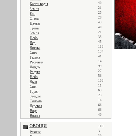
40
Капли воды
21
Земля
25
Ель
28
Огонь
43
Цветы
40
Трава
21
Земля
35
Небо
45
Лед
113
Листья
134
Свет
41
Галька
14
Растения
99
Дождь
27
Радуга
56
Небо
108
Дым
11
Снег
63
Грунт
23
Звезды
16
Солома
66
Деревья
66
Вода
40
Волны
ОВОЩИ
100
3
Разные
39