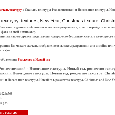
ачать текстуру
»
Скачать текстуру: Рождественский и Новогодние текстуры, Новы
текстуру: textures, New Year, Christmas texture, Chri
обы
скачать
данное
изображение в высоком разрешении
, просто перейдите по сс
я
фото
на свой компьютер.
ения
на нашем сервисе представленя совершенно
бесплатно
,
скачать фото
просто 
транице Вы можете скачать изображение в высоком разрешении для дизайна или 
ать фон
.
зображения:
Рождество и Новый год
Рождественский и Новогодние текстуры, Новый год, рождество текстур
ский и Новогодние текстуры, Новый год, рождество текстура, Christm
ий и Новогодние текстуры, Новый год, рождество текстура, Christmas and New Ye
G
 1024x768
kb
9 раз