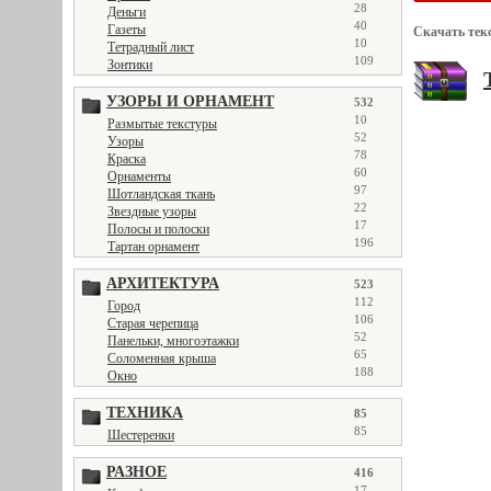
28
Деньги
40
Газеты
Скачать тек
10
Тетрадный лист
109
Зонтики
УЗОРЫ И ОРНАМЕНТ
532
10
Размытые текстуры
52
Узоры
78
Краска
60
Орнаменты
97
Шотландская ткань
22
Звездные узоры
17
Полосы и полоски
196
Тартан орнамент
АРХИТЕКТУРА
523
112
Город
106
Старая черепица
52
Панельки, многоэтажки
65
Соломенная крыша
188
Окно
ТЕХНИКА
85
85
Шестеренки
РАЗНОЕ
416
17