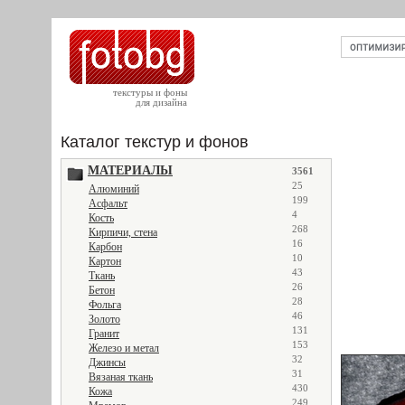
текстуры и фоны
для дизайна
Каталог текстур и фонов
МАТЕРИАЛЫ
3561
25
Алюминий
199
Асфальт
4
Кость
268
Кирпичи, стена
16
Карбон
10
Картон
43
Ткань
26
Бетон
28
Фольга
46
Золото
131
Гранит
153
Железо и метал
32
Джинсы
31
Вязаная ткань
430
Кожа
249