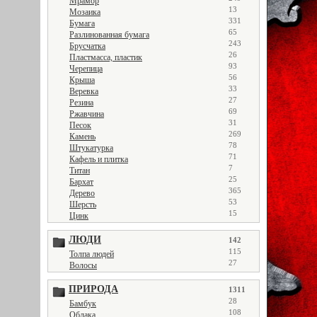
Мрамор
13
Мозаика
331
Бумага
65
Разлинованная бумага
243
Брусчатка
26
Пластмасса, пластик
93
Черепица
56
Крыша
33
Веревка
27
Резина
69
Ржавчина
31
Песок
269
Камень
78
Штукатурка
71
Кафель и плитка
7
Титан
25
Бархат
365
Дерево
53
Шерсть
15
Цинк
ЛЮДИ
142
115
Толпа людей
27
Волосы
ПРИРОДА
1311
28
Бамбук
108
Облака