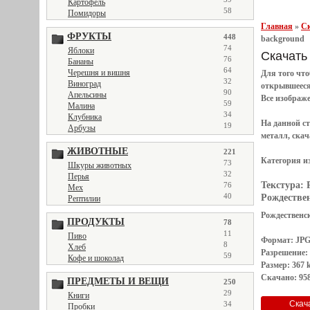
Картофель
58
Помидоры
Главная
»
Ск
ФРУКТЫ
448
background
74
Яблоки
Скачать 
76
Бананы
64
Черешня и вишня
Для того чт
32
Виноград
открывшеес
90
Апельсины
Все
изображ
59
Малина
34
Клубника
На данной с
19
Арбузы
металл, скач
ЖИВОТНЫЕ
221
Категория и
73
Шкуры животных
32
Перья
Текстура:
76
Мех
40
Рождествен
Рептилии
Рождественск
ПРОДУКТЫ
78
11
Пиво
Формат: JP
8
Хлеб
Разрешение:
59
Кофе и шоколад
Размер: 367 
Скачано: 958
ПРЕДМЕТЫ И ВЕЩИ
250
29
Книги
34
Пробки