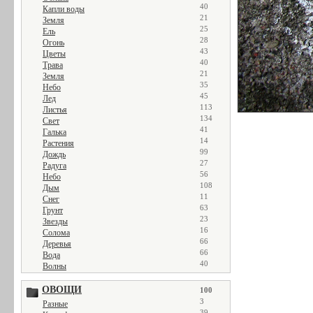
40
Капли воды
21
Земля
25
Ель
28
Огонь
43
Цветы
40
Трава
21
Земля
35
Небо
45
Лед
113
Листья
134
Свет
41
Галька
14
Растения
99
Дождь
27
Радуга
56
Небо
108
Дым
11
Снег
63
Грунт
23
Звезды
16
Солома
66
Деревья
66
Вода
40
Волны
ОВОЩИ
100
3
Разные
39