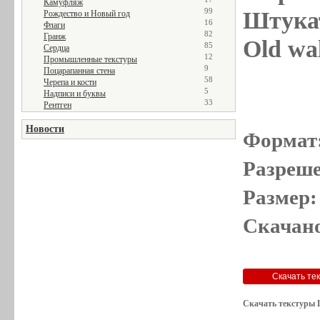
Камуфляж
99
Штукат
Рождество и Новый год
16
Флаги
82
Гранж
Old wal
85
Сердца
12
Промышленные текстуры
9
Поцарапанная стена
58
Черепа и кости
5
Надписи и буквы
33
Рентген
Новости
Формат
Разреше
Размер:
Скачано
Скачать текстуры 