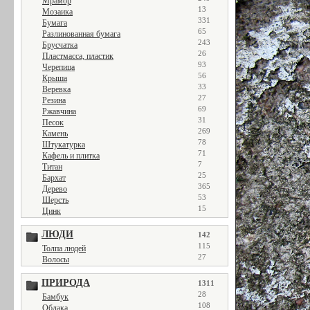
Мрамор
13
Мозаика
331
Бумага
65
Разлинованная бумага
243
Брусчатка
26
Пластмасса, пластик
93
Черепица
56
Крыша
33
Веревка
27
Резина
69
Ржавчина
31
Песок
269
Камень
78
Штукатурка
71
Кафель и плитка
7
Титан
25
Бархат
365
Дерево
53
Шерсть
15
Цинк
ЛЮДИ
142
115
Толпа людей
27
Волосы
ПРИРОДА
1311
28
Бамбук
108
Облака