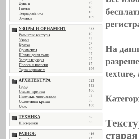
28
Деньги
40
Газеты
бесплат
10
Тетрадный лист
109
Зонтики
регистр
УЗОРЫ И ОРНАМЕНТ
532
10
Размытые текстуры
52
Узоры
78
Краска
На данн
60
Орнаменты
97
Шотландская ткань
разреше
22
Звездные узоры
17
Полосы и полоски
196
Тартан орнамент
texture
АРХИТЕКТУРА
523
112
Город
106
Старая черепица
52
Категор
Панельки, многоэтажки
65
Соломенная крыша
188
Окно
ТЕХНИКА
85
Тексту
85
Шестеренки
старая 
РАЗНОЕ
416
17