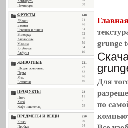
Картофель
58
Помидоры
ФРУКТЫ
448
Главна
74
Яблоки
76
Бананы
64
текстура
Черешня и вишня
32
Виноград
90
Апельсины
grunge t
59
Малина
34
Клубника
19
Скача
Арбузы
ЖИВОТНЫЕ
221
grung
73
Шкуры животных
32
Перья
76
Мех
Для тог
40
Рептилии
разреш
ПРОДУКТЫ
78
11
Пиво
8
по само
Хлеб
59
Кофе и шоколад
компью
ПРЕДМЕТЫ И ВЕЩИ
250
29
Книги
Все
изо
34
Пробки