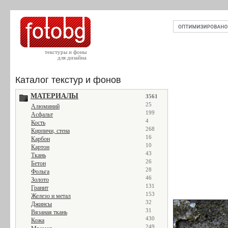
текстуры и фоны
для дизайна
Каталог текстур и фонов
МАТЕРИАЛЫ
3561
25
Алюминий
199
Асфальт
4
Кость
268
Кирпичи, стена
16
Карбон
10
Картон
43
Ткань
26
Бетон
28
Фольга
46
Золото
131
Гранит
153
Железо и метал
32
Джинсы
31
Вязаная ткань
430
Кожа
249