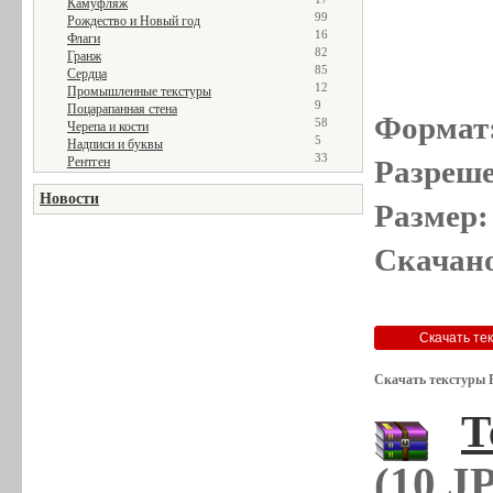
Камуфляж
99
Рождество и Новый год
16
Флаги
82
Гранж
85
Сердца
12
Промышленные текстуры
9
Поцарапанная стена
Формат
58
Черепа и кости
5
Надписи и буквы
33
Рентген
Разреше
Новости
Размер:
Скачано
Скачать текстуры 
Т
(10 J