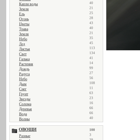
40
Капли воды
21
Земля
25
Ель
28
Огонь
43
Цветы
40
Трава
21
Земля
35
Небо
45
Лед
113
Листья
134
Свет
41
Галька
14
Растения
99
Дождь
27
Радуга
56
Небо
108
Дым
11
Снег
63
Грунт
23
Звезды
16
Солома
66
Деревья
66
Вода
40
Волны
ОВОЩИ
100
3
Разные
39