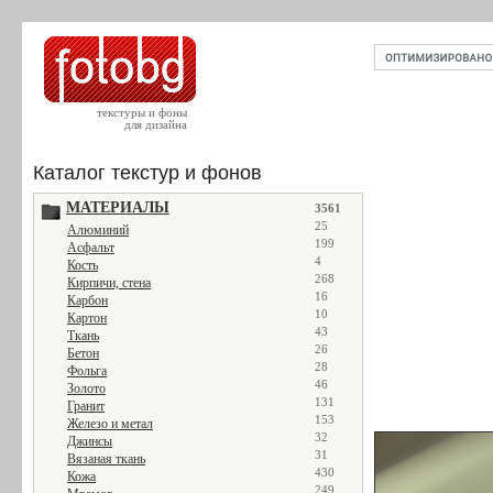
текстуры и фоны
для дизайна
Каталог текстур и фонов
МАТЕРИАЛЫ
3561
25
Алюминий
199
Асфальт
4
Кость
268
Кирпичи, стена
16
Карбон
10
Картон
43
Ткань
26
Бетон
28
Фольга
46
Золото
131
Гранит
153
Железо и метал
32
Джинсы
31
Вязаная ткань
430
Кожа
249