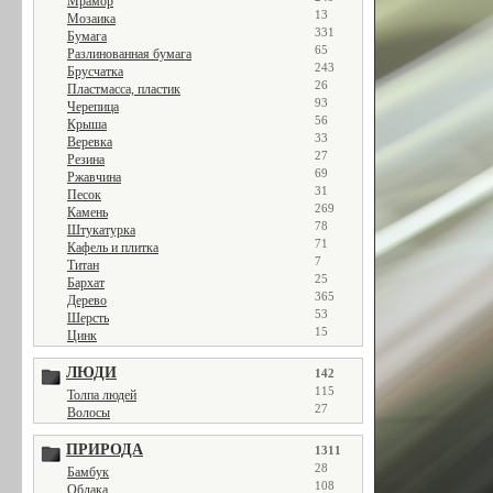
Мрамор
13
Мозаика
331
Бумага
65
Разлинованная бумага
243
Брусчатка
26
Пластмасса, пластик
93
Черепица
56
Крыша
33
Веревка
27
Резина
69
Ржавчина
31
Песок
269
Камень
78
Штукатурка
71
Кафель и плитка
7
Титан
25
Бархат
365
Дерево
53
Шерсть
15
Цинк
ЛЮДИ
142
115
Толпа людей
27
Волосы
ПРИРОДА
1311
28
Бамбук
108
Облака