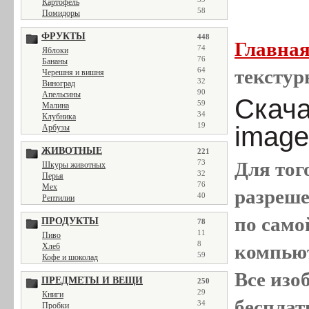
Картофель
58
Помидоры
ФРУКТЫ
448
Главна
74
Яблоки
76
Бананы
64
текстур
Черешня и вишня
32
Виноград
90
Апельсины
Скача
59
Малина
34
Клубника
19
image
Арбузы
ЖИВОТНЫЕ
221
73
Для тог
Шкуры животных
32
Перья
76
Мех
разреш
40
Рептилии
по само
ПРОДУКТЫ
78
11
Пиво
8
компью
Хлеб
59
Кофе и шоколад
Все
изо
ПРЕДМЕТЫ И ВЕЩИ
250
29
Книги
бесплат
34
Пробки