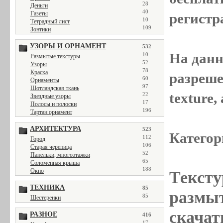
28
Деньги
40
Газеты
регистр
10
Тетрадный лист
109
Зонтики
УЗОРЫ И ОРНАМЕНТ
532
На данн
10
Размытые текстуры
52
Узоры
78
Краска
разреше
60
Орнаменты
97
Шотландская ткань
texture
22
Звездные узоры
17
Полосы и полоски
196
Тартан орнамент
АРХИТЕКТУРА
523
Категор
112
Город
106
Старая черепица
52
Панельки, многоэтажки
65
Соломенная крыша
188
Окно
Тексту
ТЕХНИКА
85
размыт
85
Шестеренки
скачат
РАЗНОЕ
416
17