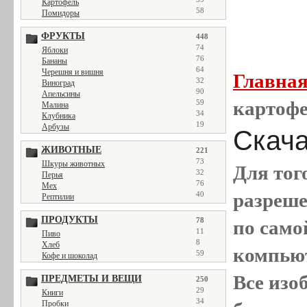
Картофель
58
Помидоры
ФРУКТЫ
448
74
Яблоки
76
Бананы
64
Черешня и вишня
Главна
32
Виноград
90
Апельсины
картофе
59
Малина
34
Клубника
19
Арбузы
Скача
ЖИВОТНЫЕ
221
73
Шкуры животных
Для тог
32
Перья
76
Мех
разреш
40
Рептилии
ПРОДУКТЫ
78
по само
11
Пиво
8
Хлеб
компью
59
Кофе и шоколад
Все
изо
ПРЕДМЕТЫ И ВЕЩИ
250
29
Книги
34
Пробки