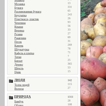
Мрамор
13
Мозаика
331
Бумага
65
Разлинованная бумага
243
Брусчатка
26
Пластмасса, пластик
93
Черепица
56
Крыша
33
Веревка
27
Резина
69
Ржавчина
31
Песок
269
Камень
78
Штукатурка
71
Кафель и плитка
7
Титан
25
Бархат
365
Дерево
53
Шерсть
15
Цинк
ЛЮДИ
142
115
Толпа людей
27
Волосы
ПРИРОДА
1311
28
Бамбук
108
Облака