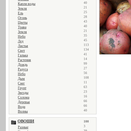
40
Капли воды
21
Земля
25
Ель
28
Огонь
43
Цветы
40
Трава
21
Земля
35
Небо
45
Лед
113
Листья
134
Свет
41
Галька
14
Растения
99
Дождь
27
Радуга
56
Небо
108
Дым
11
Снег
63
Грунт
23
Звезды
16
Солома
66
Деревья
66
Вода
40
Волны
ОВОЩИ
100
3
Разные
39