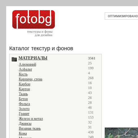
текстуры и фоны
для дизайна
Каталог текстур и фонов
МАТЕРИАЛЫ
3561
25
Алюминий
199
Асфальт
4
Кость
268
Кирпичи, стена
16
Карбон
10
Картон
43
Ткань
26
Бетон
28
Фольга
46
Золото
131
Гранит
153
Железо и метал
32
Джинсы
31
Вязаная ткань
430
Кожа
249