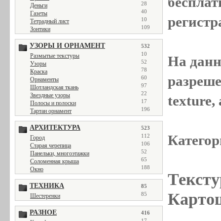
бесплат
28
Деньги
40
Газеты
регистр
10
Тетрадный лист
109
Зонтики
УЗОРЫ И ОРНАМЕНТ
532
10
Размытые текстуры
На данн
52
Узоры
78
Краска
разреше
60
Орнаменты
97
Шотландская ткань
22
Звездные узоры
texture
17
Полосы и полоски
196
Тартан орнамент
АРХИТЕКТУРА
523
Категор
112
Город
106
Старая черепица
52
Панельки, многоэтажки
65
Соломенная крыша
188
Окно
Тексту
ТЕХНИКА
85
Картош
85
Шестеренки
РАЗНОЕ
416
17