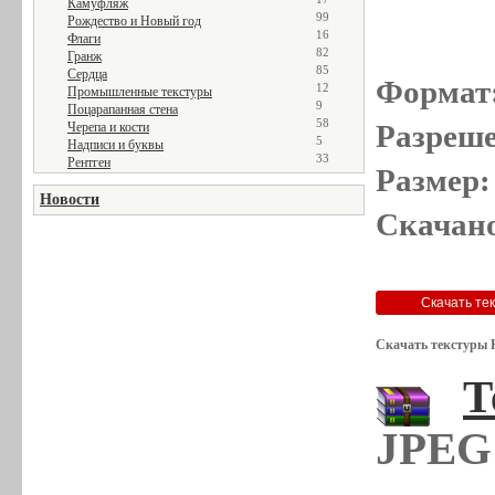
Камуфляж
99
Рождество и Новый год
16
Флаги
82
Гранж
85
Сердца
Формат
12
Промышленные текстуры
9
Поцарапанная стена
58
Разреше
Черепа и кости
5
Надписи и буквы
33
Рентген
Размер:
Новости
Скачано
Скачать текстуры 
Т
JPEG 