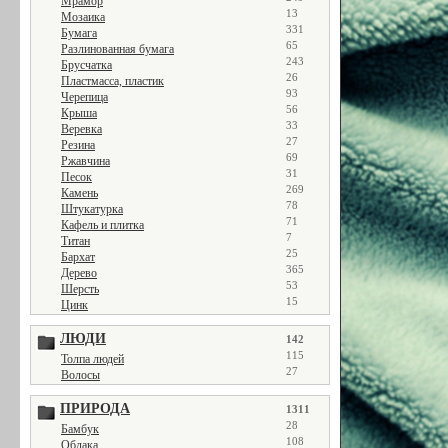
Мрамор
13
Мозаика
331
Бумага
65
Разлинованная бумага
243
Брусчатка
26
Пластмасса, пластик
93
Черепица
56
Крыша
33
Веревка
27
Резина
69
Ржавчина
31
Песок
269
Камень
78
Штукатурка
71
Кафель и плитка
7
Титан
25
Бархат
365
Дерево
53
Шерсть
15
Цинк
ЛЮДИ
142
115
Толпа людей
27
Волосы
ПРИРОДА
1311
28
Бамбук
108
Облака