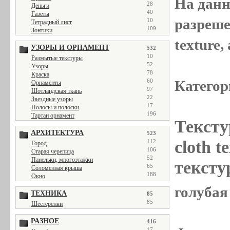
На данн
28
Деньги
40
Газеты
разреше
10
Тетрадный лист
109
Зонтики
texture
УЗОРЫ И ОРНАМЕНТ
532
10
Размытые текстуры
52
Узоры
78
Краска
Категор
60
Орнаменты
97
Шотландская ткань
22
Звездные узоры
17
Полосы и полоски
196
Тартан орнамент
Тексту
АРХИТЕКТУРА
523
cloth t
112
Город
106
Старая черепица
52
Панельки, многоэтажки
текстур
65
Соломенная крыша
188
Окно
голубая 
ТЕХНИКА
85
85
Шестеренки
РАЗНОЕ
416
17