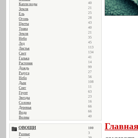
40
Капли воды
21
Земля
25
Ель
28
Огонь
43
Цветы
40
Трава
21
Земля
35
Небо
45
Лед
113
Листья
134
Свет
41
Галька
14
Растения
99
Дождь
27
Радуга
56
Небо
108
Дым
11
Снег
63
Грунт
23
Звезды
16
Солома
66
Деревья
66
Вода
40
Волны
Главна
ОВОЩИ
100
3
Разные
39