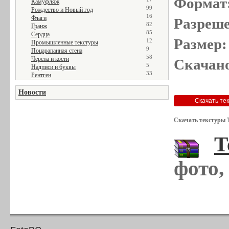
Формат
Камуфляж
99
Рождество и Новый год
16
Флаги
Разреше
82
Гранж
85
Сердца
Размер:
12
Промышленные текстуры
9
Поцарапанная стена
58
Черепа и кости
Скачано
5
Надписи и буквы
33
Рентген
Новости
Скачать текстуры 
Т
фото,