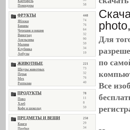
скачать 
Картофель
58
Помидоры
Скача
ФРУКТЫ
448
74
photo,
Яблоки
76
Бананы
64
Черешня и вишня
32
Виноград
Для тог
90
Апельсины
59
Малина
разреш
34
Клубника
19
Арбузы
по само
ЖИВОТНЫЕ
221
73
Шкуры животных
компью
32
Перья
76
Мех
40
Все
изо
Рептилии
ПРОДУКТЫ
78
бесплат
11
Пиво
8
Хлеб
регистр
59
Кофе и шоколад
ПРЕДМЕТЫ И ВЕЩИ
250
29
Книги
34
Пробки