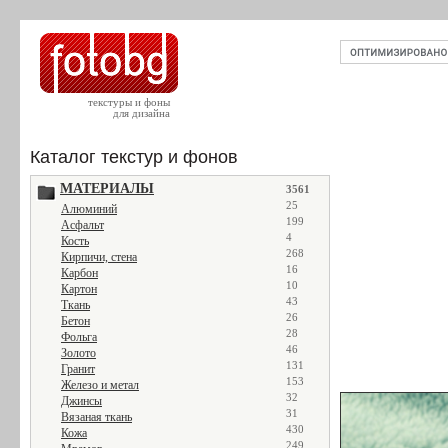
текстуры и фоны
для дизайна
Каталог текстур и фонов
МАТЕРИАЛЫ
3561
25
Алюминий
199
Асфальт
4
Кость
268
Кирпичи, стена
16
Карбон
10
Картон
43
Ткань
26
Бетон
28
Фольга
46
Золото
131
Гранит
153
Железо и метал
32
Джинсы
31
Вязаная ткань
430
Кожа
249