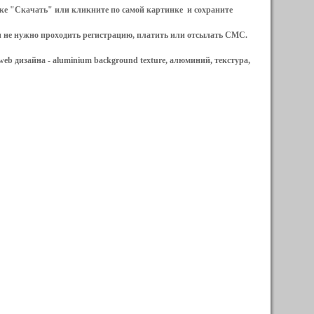
ылке "Скачать" или кликните по самой картинке и сохраните
и не нужно проходить регистрацию, платить или отсылать СМС.
web дизайна -
aluminium background texture, алюминий, текстура,