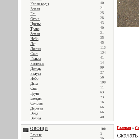
40
Капли воды
21
Земля
25
Ель
28
Огонь
43
Цветы
40
Трава
21
Земля
35
Небо
45
Лед
113
Листья
134
Свет
41
Галька
14
Растения
99
Дождь
27
Радуга
56
Небо
108
Дым
11
Снег
63
Грунт
23
Звезды
16
Солома
66
Деревья
66
Вода
40
Волны
Главная
»
Ск
ОВОЩИ
100
3
Скачать 
Разные
39