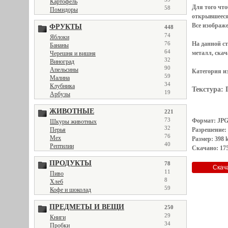
Картофель
Для того чт
58
Помидоры
открывшеес
Все
изображ
ФРУКТЫ
448
74
Яблоки
76
На данной с
Бананы
64
металл, скач
Черешня и вишня
32
Виноград
90
Апельсины
Категория и
59
Малина
34
Клубника
Текстура:
19
Арбузы
ЖИВОТНЫЕ
221
73
Формат: JP
Шкуры животных
32
Перья
Разрешение:
76
Мех
Размер: 398 
40
Рептилии
Скачано: 175
ПРОДУКТЫ
78
11
Пиво
8
Хлеб
59
Кофе и шоколад
ПРЕДМЕТЫ И ВЕЩИ
250
29
Книги
34
Пробки