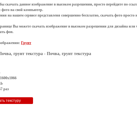
обы
скачать
данное
изображение в высоком разрешении
, просто перейдите по сс
я
фото
на свой компьютер.
ения
на нашем сервисе представленя совершенно
бесплатно
,
скачать фото
просто 
транице Вы можете скачать изображение в высоком разрешении для дизайна или 
ать фон
.
зображения:
Грунт
Почва, грунт текстура
- Почва, грунт текстура
G
 1600x1066
kb
7 раз