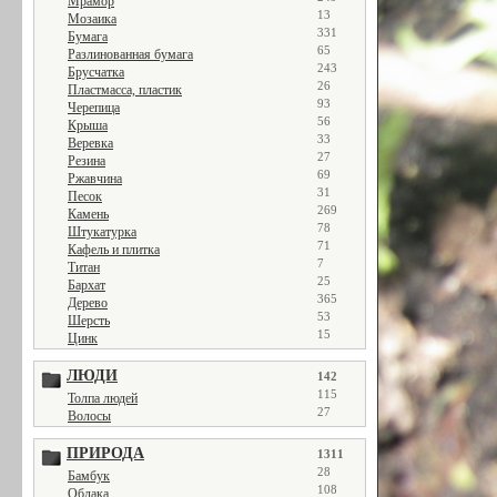
Мрамор
13
Мозаика
331
Бумага
65
Разлинованная бумага
243
Брусчатка
26
Пластмасса, пластик
93
Черепица
56
Крыша
33
Веревка
27
Резина
69
Ржавчина
31
Песок
269
Камень
78
Штукатурка
71
Кафель и плитка
7
Титан
25
Бархат
365
Дерево
53
Шерсть
15
Цинк
ЛЮДИ
142
115
Толпа людей
27
Волосы
ПРИРОДА
1311
28
Бамбук
108
Облака