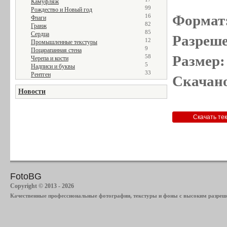
Камуфляж
99
Рождество и Новый год
Формат
16
Флаги
82
Гранж
85
Сердца
Разреше
12
Промышленные текстуры
9
Поцарапанная стена
Размер:
58
Черепа и кости
5
Надписи и буквы
33
Рентген
Скачано
Новости
FotoBG
Copyright © 2013 - 2026
Качественные профессиональные фотографии, текстуры и фоны с высоким разреше