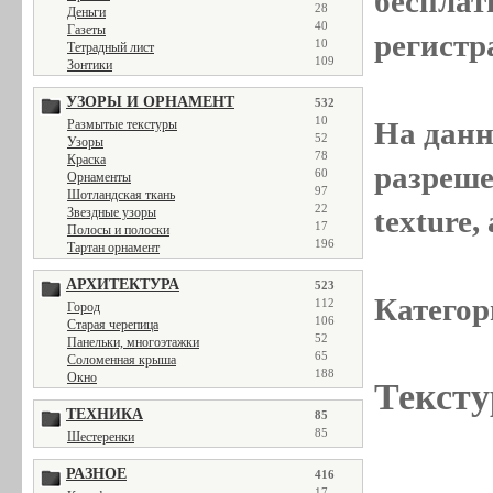
бесплат
28
Деньги
40
Газеты
регистр
10
Тетрадный лист
109
Зонтики
УЗОРЫ И ОРНАМЕНТ
532
10
На данн
Размытые текстуры
52
Узоры
78
Краска
разреше
60
Орнаменты
97
Шотландская ткань
22
texture
Звездные узоры
17
Полосы и полоски
196
Тартан орнамент
АРХИТЕКТУРА
523
Категор
112
Город
106
Старая черепица
52
Панельки, многоэтажки
65
Соломенная крыша
188
Окно
Тексту
ТЕХНИКА
85
85
Шестеренки
РАЗНОЕ
416
17