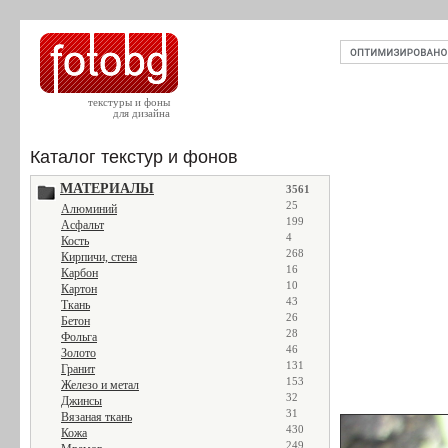
текстуры и фоны
для дизайна
Каталог текстур и фонов
МАТЕРИАЛЫ
3561
25
Алюминий
199
Асфальт
4
Кость
268
Кирпичи, стена
16
Карбон
10
Картон
43
Ткань
26
Бетон
28
Фольга
46
Золото
131
Гранит
153
Железо и метал
32
Джинсы
31
Вязаная ткань
430
Кожа
249