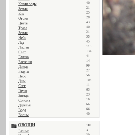
40
Капли воды
21
Земля
25
Ель
28
Огонь
43
Цветы
40
Трава
21
Земля
35
Небо
45
Лед
113
Листья
134
Свет
41
Галька
14
Растения
99
Дождь
27
Радуга
56
Небо
108
Дым
11
Снег
63
Грунт
23
Звезды
16
Солома
66
Деревья
66
Вода
40
Волны
ОВОЩИ
100
3
Разные
39