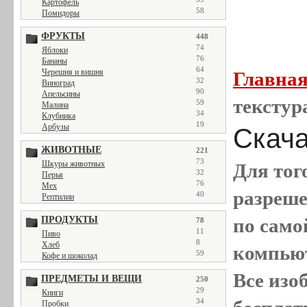
Картофель
58
Помидоры
ФРУКТЫ
448
74
Яблоки
76
Бананы
64
Черешня и вишня
Главна
32
Виноград
90
Апельсины
текстур
59
Малина
34
Клубника
19
Арбузы
Скача
ЖИВОТНЫЕ
221
73
Шкуры животных
Для тог
32
Перья
76
Мех
разреш
40
Рептилии
ПРОДУКТЫ
по само
78
11
Пиво
8
Хлеб
компью
59
Кофе и шоколад
Все
изо
ПРЕДМЕТЫ И ВЕЩИ
250
29
Книги
34
Пробки