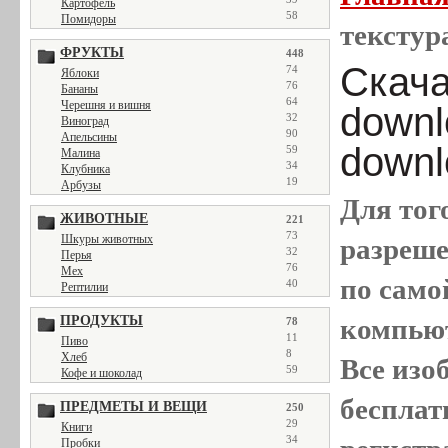
Картофель
58
Помидоры
текстура
ФРУКТЫ
448
Скачат
74
Яблоки
76
Бананы
64
Черешня и вишня
downl
32
Виноград
90
Апельсины
downl
59
Малина
34
Клубника
19
Арбузы
Для тог
ЖИВОТНЫЕ
221
73
Шкуры животных
разреш
32
Перья
76
Мех
по само
40
Рептилии
ПРОДУКТЫ
компью
78
11
Пиво
8
Хлеб
Все
изо
59
Кофе и шоколад
бесплат
ПРЕДМЕТЫ И ВЕЩИ
250
29
Книги
34
Пробки