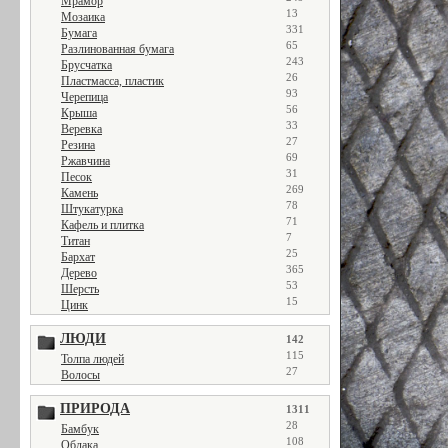
Мрамор
13
Мозаика
331
Бумага
65
Разлинованная бумага
243
Брусчатка
26
Пластмасса, пластик
93
Черепица
56
Крыша
33
Веревка
27
Резина
69
Ржавчина
31
Песок
269
Камень
78
Штукатурка
71
Кафель и плитка
7
Титан
25
Бархат
365
Дерево
53
Шерсть
15
Цинк
ЛЮДИ
142
115
Толпа людей
27
Волосы
ПРИРОДА
1311
28
Бамбук
108
Облака