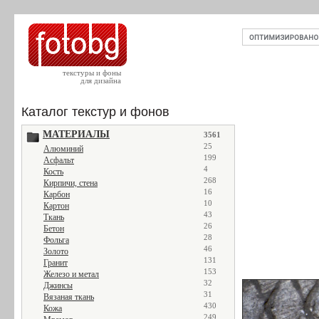
текстуры и фоны
для дизайна
Каталог текстур и фонов
МАТЕРИАЛЫ
3561
25
Алюминий
199
Асфальт
4
Кость
268
Кирпичи, стена
16
Карбон
10
Картон
43
Ткань
26
Бетон
28
Фольга
46
Золото
131
Гранит
153
Железо и метал
32
Джинсы
31
Вязаная ткань
430
Кожа
249