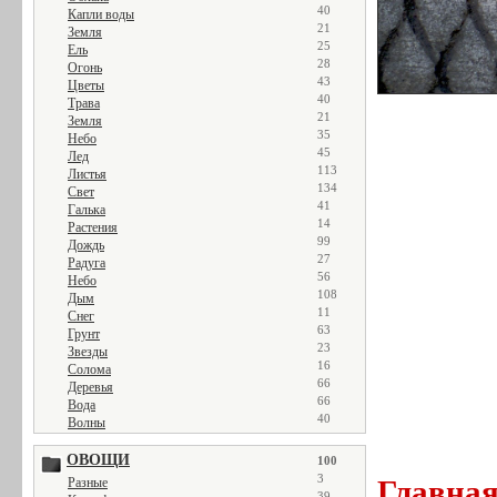
40
Капли воды
21
Земля
25
Ель
28
Огонь
43
Цветы
40
Трава
21
Земля
35
Небо
45
Лед
113
Листья
134
Свет
41
Галька
14
Растения
99
Дождь
27
Радуга
56
Небо
108
Дым
11
Снег
63
Грунт
23
Звезды
16
Солома
66
Деревья
66
Вода
40
Волны
ОВОЩИ
100
3
Главна
Разные
39