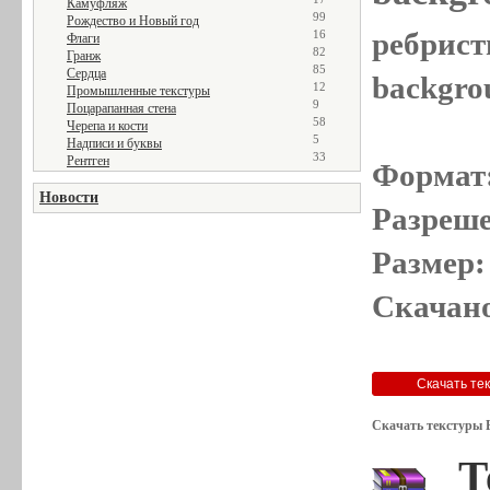
Камуфляж
99
Рождество и Новый год
ребристы
16
Флаги
82
Гранж
85
Сердца
backgro
12
Промышленные текстуры
9
Поцарапанная стена
58
Черепа и кости
5
Надписи и буквы
33
Рентген
Формат
Новости
Разреше
Размер:
Скачано
Скачать текстуры 
Т