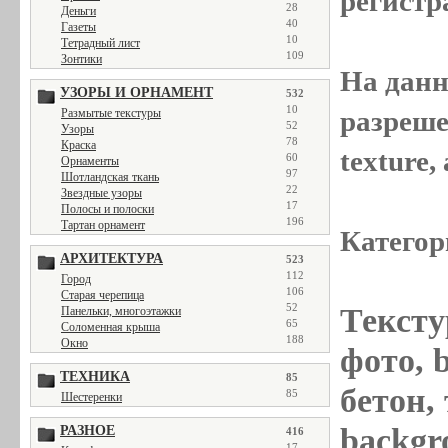
регистр
28
Деньги
40
Газеты
10
Тетрадный лист
109
Зонтики
На данн
УЗОРЫ И ОРНАМЕНТ
532
10
разреше
Размытые текстуры
52
Узоры
78
Краска
texture
60
Орнаменты
97
Шотландская ткань
22
Звездные узоры
17
Полосы и полоски
196
Тартан орнамент
Категор
АРХИТЕКТУРА
523
112
Город
106
Старая черепица
52
Тексту
Панельки, многоэтажки
65
Соломенная крыша
188
Окно
фото, 
ТЕХНИКА
85
бетон, 
85
Шестеренки
backgr
РАЗНОЕ
416
17