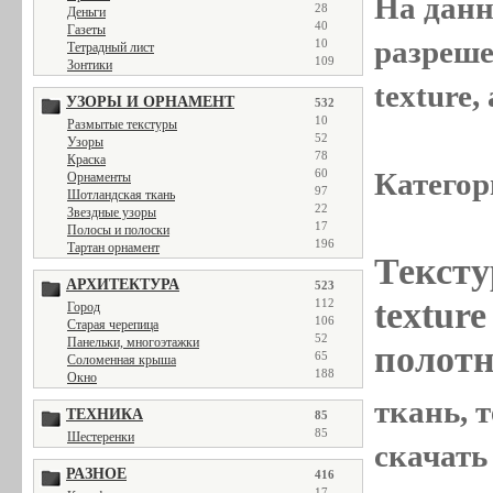
На данн
28
Деньги
40
Газеты
разреше
10
Тетрадный лист
109
Зонтики
texture
УЗОРЫ И ОРНАМЕНТ
532
10
Размытые текстуры
52
Узоры
78
Краска
Категор
60
Орнаменты
97
Шотландская ткань
22
Звездные узоры
17
Полосы и полоски
196
Тартан орнамент
Тексту
АРХИТЕКТУРА
523
textur
112
Город
106
Старая черепица
52
Панельки, многоэтажки
полотн
65
Соломенная крыша
188
Окно
ткань, т
ТЕХНИКА
85
85
Шестеренки
скачать
РАЗНОЕ
416
17