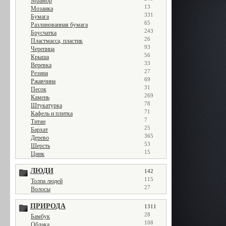
Мрамор
13
Мозаика
331
Бумага
65
Разлинованная бумага
243
Брусчатка
26
Пластмасса, пластик
93
Черепица
56
Крыша
33
Веревка
27
Резина
69
Ржавчина
31
Песок
269
Камень
78
Штукатурка
71
Кафель и плитка
7
Титан
25
Бархат
365
Дерево
53
Шерсть
15
Цинк
ЛЮДИ
142
115
Толпа людей
27
Волосы
ПРИРОДА
1311
28
Бамбук
108
Облака