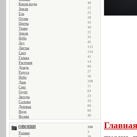
40
Капли воды
21
Земля
25
Ель
28
Огонь
43
Цветы
40
Трава
21
Земля
35
Небо
45
Лед
113
Листья
134
Свет
41
Галька
14
Растения
99
Дождь
27
Радуга
56
Небо
108
Дым
11
Снег
63
Грунт
23
Звезды
16
Солома
66
Деревья
66
Вода
40
Волны
Главна
ОВОЩИ
100
3
Разные
39