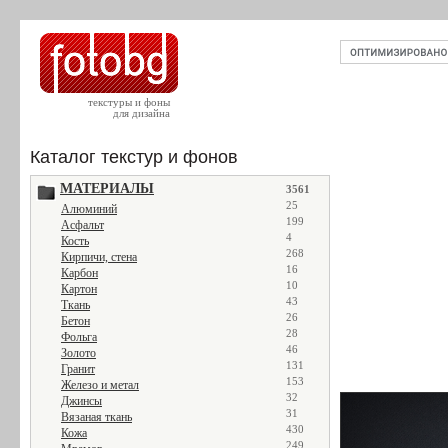
текстуры и фоны
для дизайна
Каталог текстур и фонов
МАТЕРИАЛЫ
3561
25
Алюминий
199
Асфальт
4
Кость
268
Кирпичи, стена
16
Карбон
10
Картон
43
Ткань
26
Бетон
28
Фольга
46
Золото
131
Гранит
153
Железо и метал
32
Джинсы
31
Вязаная ткань
430
Кожа
249