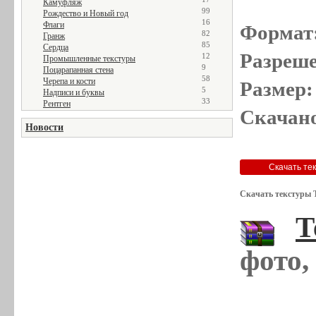
Камуфляж
99
Рождество и Новый год
16
Флаги
Формат
82
Гранж
85
Сердца
Разреше
12
Промышленные текстуры
9
Поцарапанная стена
58
Черепа и кости
Размер:
5
Надписи и буквы
33
Рентген
Скачано
Новости
Скачать текстуры 
Т
фото,