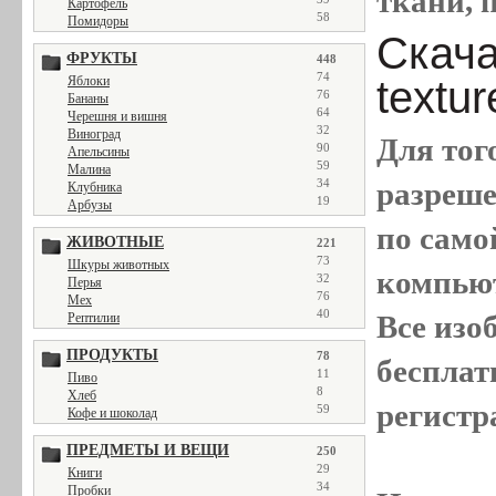
ткани, п
Картофель
58
Помидоры
Скачат
ФРУКТЫ
448
74
textu
Яблоки
76
Бананы
64
Черешня и вишня
32
Виноград
Для тог
90
Апельсины
59
Малина
разреш
34
Клубника
19
Арбузы
по само
ЖИВОТНЫЕ
221
73
Шкуры животных
компью
32
Перья
76
Мех
40
Все
изо
Рептилии
ПРОДУКТЫ
78
бесплат
11
Пиво
8
Хлеб
регистр
59
Кофе и шоколад
ПРЕДМЕТЫ И ВЕЩИ
250
29
Книги
34
Пробки