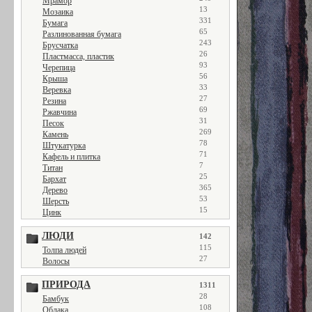
Мрамор
13
Мозаика
331
Бумага
65
Разлинованная бумага
243
Брусчатка
26
Пластмасса, пластик
93
Черепица
56
Крыша
33
Веревка
27
Резина
69
Ржавчина
31
Песок
269
Камень
78
Штукатурка
71
Кафель и плитка
7
Титан
25
Бархат
365
Дерево
53
Шерсть
15
Цинк
ЛЮДИ
142
115
Толпа людей
27
Волосы
ПРИРОДА
1311
28
Бамбук
108
Облака