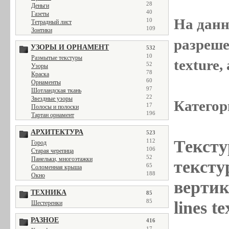
28
Деньги
40
Газеты
На данн
10
Тетрадный лист
109
Зонтики
разреше
УЗОРЫ И ОРНАМЕНТ
532
10
Размытые текстуры
texture
52
Узоры
78
Краска
60
Орнаменты
97
Шотландская ткань
22
Звездные узоры
Категор
17
Полосы и полоски
196
Тартан орнамент
АРХИТЕКТУРА
523
Тексту
112
Город
106
Старая черепица
52
Панельки, многоэтажки
текстур
65
Соломенная крыша
188
Окно
вертик
ТЕХНИКА
85
85
lines t
Шестеренки
РАЗНОЕ
416
17