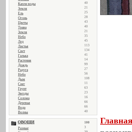
40
Капли воды
21
Земля
25
Ель
28
Огонь
43
Цветы
40
Трава
21
Земля
35
Небо
45
Лед
113
Листья
134
Свет
41
Галька
14
Растения
99
Дождь
27
Радуга
56
Небо
108
Дым
11
Снег
63
Грунт
23
Звезды
16
Солома
66
Деревья
66
Вода
40
Волны
Главна
ОВОЩИ
100
3
Разные
39