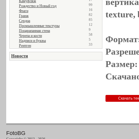
вертика
Камуфляж
99
Рождество и Новый год
16
Флаги
texture,
82
Гранж
85
Сердца
12
Промышленные текстуры
9
Поцарапанная стена
58
Черепа и кости
Формат
5
Надписи и буквы
33
Рентген
Разреше
Новости
Размер:
Скачано
FotoBG
Copyright © 2013 - 2026