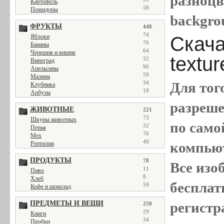
разноцве
Картофель
58
Помидоры
backgro
ФРУКТЫ
448
74
Скачат
Яблоки
76
Бананы
64
Черешня и вишня
textu
32
Виноград
90
Апельсины
59
Малина
Для тог
34
Клубника
19
Арбузы
разреш
ЖИВОТНЫЕ
221
73
Шкуры животных
по само
32
Перья
76
Мех
40
компью
Рептилии
ПРОДУКТЫ
78
Все
изо
11
Пиво
8
Хлеб
бесплат
59
Кофе и шоколад
регистр
ПРЕДМЕТЫ И ВЕЩИ
250
29
Книги
34
Пробки