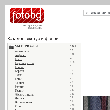
текстуры и фоны
для дизайна
Каталог текстур и фонов
МАТЕРИАЛЫ
3561
25
Алюминий
199
Асфальт
4
Кость
268
Кирпичи, стена
16
Карбон
10
Картон
43
Ткань
26
Бетон
28
Фольга
46
Золото
131
Гранит
153
Железо и метал
32
Джинсы
31
Вязаная ткань
430
Кожа
249