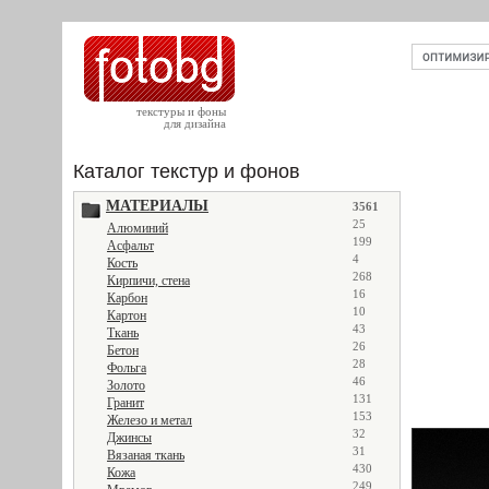
текстуры и фоны
для дизайна
Каталог текстур и фонов
МАТЕРИАЛЫ
3561
25
Алюминий
199
Асфальт
4
Кость
268
Кирпичи, стена
16
Карбон
10
Картон
43
Ткань
26
Бетон
28
Фольга
46
Золото
131
Гранит
153
Железо и метал
32
Джинсы
31
Вязаная ткань
430
Кожа
249