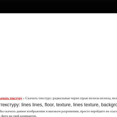
ачать текстуру
»
Скачать текстуру: радиальные черно серые полосы полосы, полоск
екстуру: lines lines, floor, texture, lines texture, back
обы
скачать
данное
изображение в высоком разрешении
, просто перейдите по сс
я
фото
на свой компьютер.