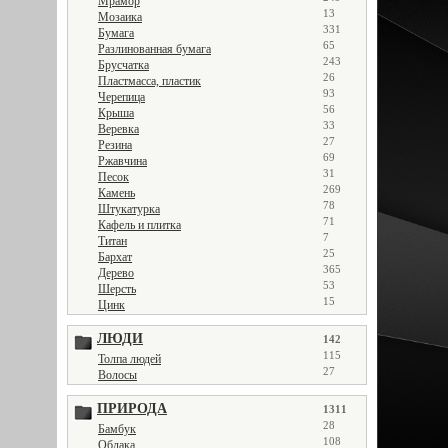
Мрамор
13
Мозаика
331
Бумага
65
Разлинованная бумага
243
Брусчатка
26
Пластмасса, пластик
93
Черепица
56
Крыша
33
Веревка
27
Резина
69
Ржавчина
31
Песок
269
Камень
78
Штукатурка
71
Кафель и плитка
7
Титан
25
Бархат
365
Дерево
53
Шерсть
15
Цинк
ЛЮДИ
142
115
Толпа людей
27
Волосы
ПРИРОДА
1311
28
Бамбук
108
Облака