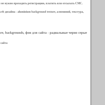
и не нужно проходить регистрацию, платить или отсылать СМС.
web дизайна -
aluminium background texture, алюминий, текстура,
re, backgrounds, фон для сайта
- радиальные черно серые
 сайта