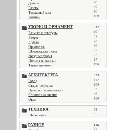
28
Деньги
40
Газеты
10
Тетрадный лист
109
Зонтики
УЗОРЫ И ОРНАМЕНТ
532
10
Размытые текстуры
52
Узоры
78
Краска
60
Орнаменты
97
Шотландская ткань
22
Звездные узоры
17
Полосы и полоски
196
Тартан орнамент
АРХИТЕКТУРА
523
112
Город
106
Старая черепица
52
Панельки, многоэтажки
65
Соломенная крыша
188
Окно
ТЕХНИКА
85
85
Шестеренки
РАЗНОЕ
416
17