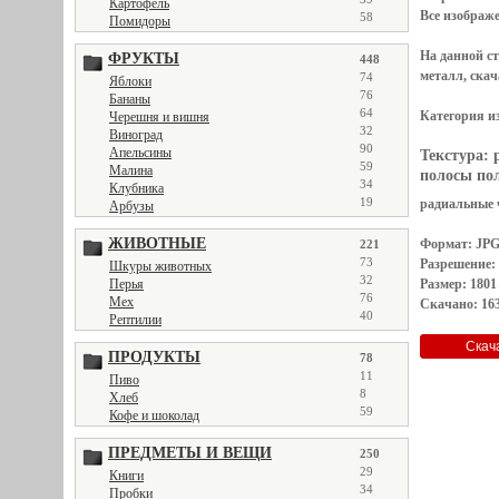
Картофель
Все
изображ
58
Помидоры
На данной с
ФРУКТЫ
448
металл, скач
74
Яблоки
76
Бананы
64
Категория и
Черешня и вишня
32
Виноград
90
Апельсины
Текстура:
59
Малина
полосы пол
34
Клубника
19
радиальные ч
Арбузы
ЖИВОТНЫЕ
Формат: JP
221
73
Разрешение:
Шкуры животных
32
Размер: 1801
Перья
76
Мех
Скачано: 163
40
Рептилии
ПРОДУКТЫ
78
11
Пиво
8
Хлеб
59
Кофе и шоколад
ПРЕДМЕТЫ И ВЕЩИ
250
29
Книги
34
Пробки