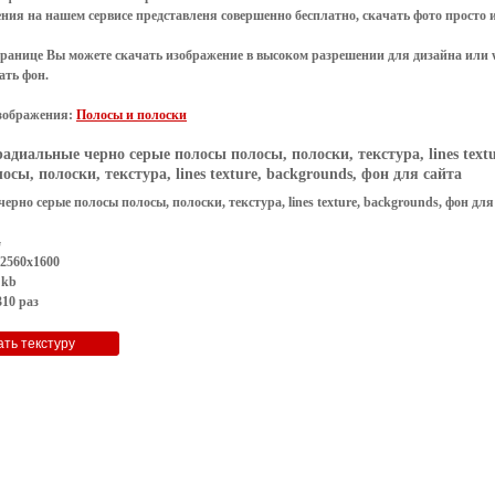
ения
на нашем сервисе представленя совершенно
бесплатно
,
скачать фото
просто 
транице Вы можете скачать изображение в высоком разрешении для дизайна или 
ать фон
.
зображения:
Полосы и полоски
радиальные черно серые полосы полосы, полоски, текстура, lines textu
осы, полоски, текстура, lines texture, backgrounds, фон для сайта
ерно серые полосы полосы, полоски, текстура, lines texture, backgrounds, фон для
G
 2560x1600
 kb
10 раз