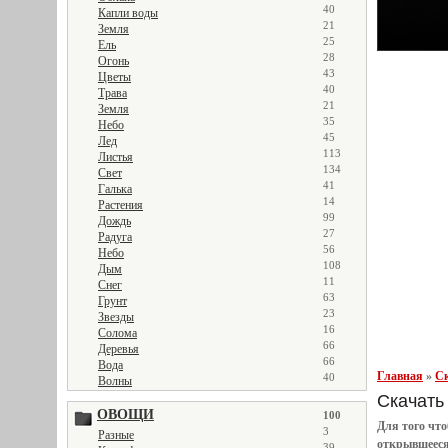
40
Капли воды
21
Земля
25
Ель
28
Огонь
43
Цветы
40
Трава
21
Земля
35
Небо
45
Лед
113
Листья
134
Свет
41
Галька
14
Растения
99
Дождь
27
Радуга
56
Небо
108
Дым
11
Снег
63
Грунт
23
Звезды
16
Солома
66
Деревья
66
Вода
Главная
»
Ск
40
Волны
Скачать т
ОВОЩИ
100
Для того чт
3
Разные
открывшеес
39