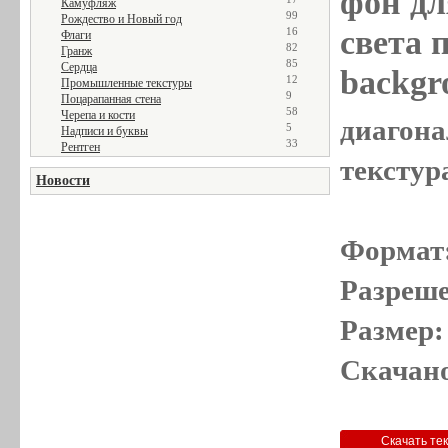
фон дл
Камуфляж
99
Рождество и Новый год
света п
16
Флаги
82
Гранж
85
Сердца
backgr
12
Промышленные текстуры
9
Поцарапанная стена
58
Черепа и кости
диагона
5
Надписи и буквы
33
Рентген
текстура
Новости
Формат
Разреше
Размер:
Скачано