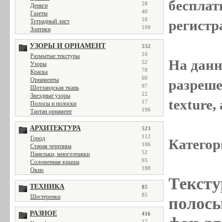
бесплат
28
Деньги
40
Газеты
10
регистр
Тетрадный лист
109
Зонтики
УЗОРЫ И ОРНАМЕНТ
532
10
Размытые текстуры
На данн
52
Узоры
78
Краска
60
Орнаменты
разреше
97
Шотландская ткань
22
Звездные узоры
texture
17
Полосы и полоски
196
Тартан орнамент
АРХИТЕКТУРА
523
112
Город
Категор
106
Старая черепица
52
Панельки, многоэтажки
65
Соломенная крыша
188
Окно
Тексту
ТЕХНИКА
85
85
Шестеренки
полосы,
РАЗНОЕ
416
17