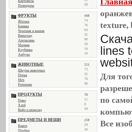
Главна
Картофель
58
Помидоры
оранжев
ФРУКТЫ
448
74
Яблоки
texture,
76
Бананы
64
Черешня и вишня
Скачат
32
Виноград
90
Апельсины
59
Малина
lines 
34
Клубника
19
Арбузы
websi
ЖИВОТНЫЕ
221
73
Шкуры животных
Для тог
32
Перья
76
Мех
40
Рептилии
разреш
ПРОДУКТЫ
78
по само
11
Пиво
8
Хлеб
компью
59
Кофе и шоколад
ПРЕДМЕТЫ И ВЕЩИ
250
Все
изо
29
Книги
34
Пробки