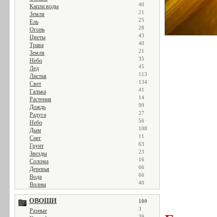
40
Капли воды
21
Земля
25
Ель
28
Огонь
43
Цветы
40
Трава
21
Земля
35
Небо
45
Лед
113
Листья
134
Свет
41
Галька
14
Растения
99
Дождь
27
Радуга
56
Небо
108
Дым
11
Снег
63
Грунт
23
Звезды
16
Солома
66
Деревья
66
Вода
40
Волны
ОВОЩИ
100
3
Разные
39