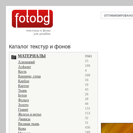
текстуры и фоны
для дизайна
Каталог текстур и фонов
МАТЕРИАЛЫ
3561
25
Алюминий
199
Асфальт
4
Кость
268
Кирпичи, стена
16
Карбон
10
Картон
43
Ткань
26
Бетон
28
Фольга
46
Золото
131
Гранит
153
Железо и метал
32
Джинсы
31
Вязаная ткань
430
Кожа
249