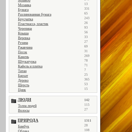
Мрамор
13
Мозаика
331
Бумага
65
Разлинованная бумага
243
Брусчатка
26
Пластмасса, пластик
93
Черепица
56
Крыша
33
Веревка
27
Резина
69
Ржавчина
31
Песок
269
Камень
78
Штукатурка
71
Кафель и плитка
7
Титан
25
Бархат
365
Дерево
53
Шерсть
15
Цинк
ЛЮДИ
142
115
Толпа людей
27
Волосы
ПРИРОДА
1311
28
Бамбук
108
Облака