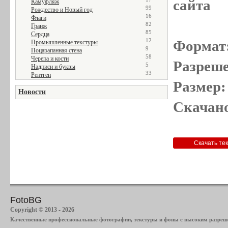
сайта
Камуфляж
99
Рождество и Новый год
16
Флаги
82
Гранж
85
Сердца
12
Формат
Промышленные текстуры
9
Поцарапанная стена
58
Черепа и кости
Разреше
5
Надписи и буквы
33
Рентген
Размер:
Новости
Скачано
FotoBG
Copyright © 2013 - 2026
Качественные профессиональные фотографии, текстуры и фоны с высоким разреше