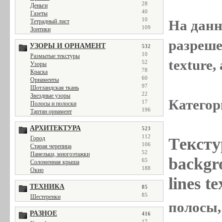
28
Деньги
40
Газеты
10
На данн
Тетрадный лист
109
Зонтики
разреше
УЗОРЫ И ОРНАМЕНТ
532
10
Размытые текстуры
texture
52
Узоры
78
Краска
60
Орнаменты
97
Шотландская ткань
22
Звездные узоры
Категор
17
Полосы и полоски
196
Тартан орнамент
АРХИТЕКТУРА
523
112
Тексту
Город
106
Старая черепица
52
Панельки, многоэтажки
backgr
65
Соломенная крыша
188
Окно
lines t
ТЕХНИКА
85
85
Шестеренки
полосы, 
РАЗНОЕ
416
17