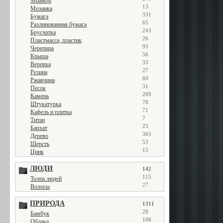
Мрамор
13
Мозаика
331
Бумага
65
Разлинованная бумага
243
Брусчатка
26
Пластмасса, пластик
93
Черепица
56
Крыша
33
Веревка
27
Резина
69
Ржавчина
31
Песок
269
Камень
78
Штукатурка
71
Кафель и плитка
7
Титан
25
Бархат
365
Дерево
53
Шерсть
15
Цинк
ЛЮДИ
142
115
Толпа людей
27
Волосы
ПРИРОДА
1311
28
Бамбук
108
Облака