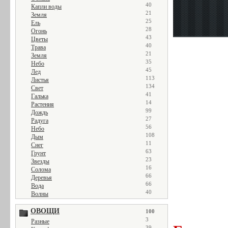
40
Капли воды
21
Земля
25
Ель
28
Огонь
43
Цветы
40
Трава
21
Земля
35
Небо
45
Лед
113
Листья
134
Свет
41
Галька
14
Растения
99
Дождь
27
Радуга
56
Небо
108
Дым
11
Снег
63
Грунт
23
Звезды
16
Солома
66
Деревья
66
Вода
40
Волны
ОВОЩИ
100
3
Разные
39