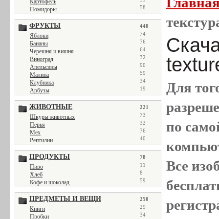
Главна
Картофель
58
Помидоры
текстура
ФРУКТЫ
448
74
Яблоки
Скачат
76
Бананы
64
Черешня и вишня
textu
32
Виноград
90
Апельсины
59
Малина
34
Клубника
Для тог
19
Арбузы
разреш
ЖИВОТНЫЕ
221
73
Шкуры животных
по само
32
Перья
76
Мех
40
Рептилии
компью
ПРОДУКТЫ
78
Все
изо
11
Пиво
8
Хлеб
бесплат
59
Кофе и шоколад
ПРЕДМЕТЫ И ВЕЩИ
250
регистр
29
Книги
34
Пробки