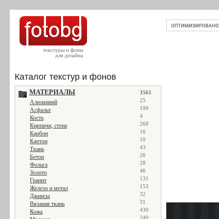
текстуры и фоны
для дизайна
Каталог текстур и фонов
МАТЕРИАЛЫ
3561
25
Алюминий
199
Асфальт
4
Кость
268
Кирпичи, стена
16
Карбон
10
Картон
43
Ткань
26
Бетон
28
Фольга
46
Золото
131
Гранит
153
Железо и метал
32
Джинсы
31
Вязаная ткань
430
Кожа
249