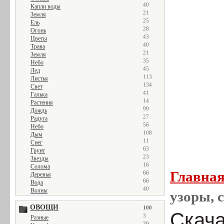
40
Капли воды
21
Земля
25
Ель
28
Огонь
43
Цветы
40
Трава
21
Земля
35
Небо
45
Лед
113
Листья
134
Свет
41
Галька
14
Растения
99
Дождь
27
Радуга
56
Небо
108
Дым
11
Снег
63
Грунт
23
Звезды
16
Солома
Главна
66
Деревья
66
Вода
40
Волны
узоры, с
ОВОЩИ
100
Скачат
3
Разные
39