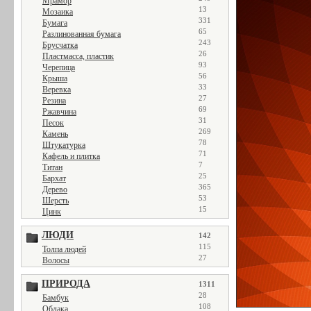
Мрамор
13
Мозаика
331
Бумага
65
Разлинованная бумага
243
Брусчатка
26
Пластмасса, пластик
93
Черепица
56
Крыша
33
Веревка
27
Резина
69
Ржавчина
31
Песок
269
Камень
78
Штукатурка
71
Кафель и плитка
7
Титан
25
Бархат
365
Дерево
53
Шерсть
15
Цинк
ЛЮДИ
142
115
Толпа людей
27
Волосы
ПРИРОДА
1311
28
Бамбук
108
Облака