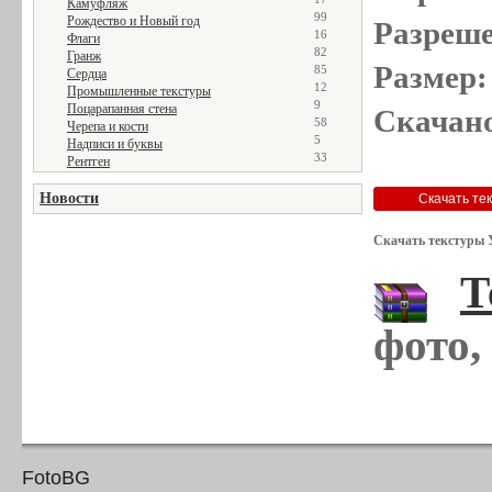
Камуфляж
99
Рождество и Новый год
Разреше
16
Флаги
82
Гранж
Размер:
85
Сердца
12
Промышленные текстуры
9
Поцарапанная стена
Скачано
58
Черепа и кости
5
Надписи и буквы
33
Рентген
Новости
Скачать текстуры 
Т
фото,
FotoBG