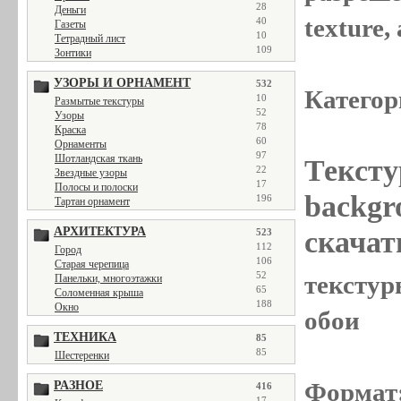
28
Деньги
texture
40
Газеты
10
Тетрадный лист
109
Зонтики
УЗОРЫ И ОРНАМЕНТ
532
Категор
10
Размытые текстуры
52
Узоры
78
Краска
60
Орнаменты
97
Шотландская ткань
Тексту
22
Звездные узоры
17
Полосы и полоски
backgr
196
Тартан орнамент
АРХИТЕКТУРА
скачат
523
112
Город
106
Старая черепица
52
текстуры
Панельки, многоэтажки
65
Соломенная крыша
188
Окно
обои
ТЕХНИКА
85
85
Шестеренки
Формат
РАЗНОЕ
416
17