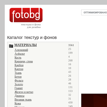
текстуры и фоны
для дизайна
Каталог текстур и фонов
МАТЕРИАЛЫ
3561
25
Алюминий
199
Асфальт
4
Кость
268
Кирпичи, стена
16
Карбон
10
Картон
43
Ткань
26
Бетон
28
Фольга
46
Золото
131
Гранит
153
Железо и метал
32
Джинсы
31
Вязаная ткань
430
Кожа
249