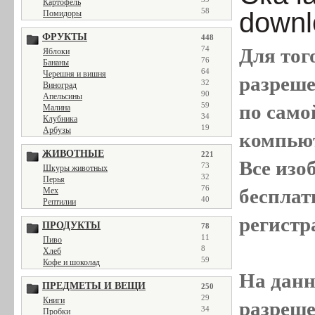
Картофель
58
downl
Помидоры
ФРУКТЫ
448
74
Для тог
Яблоки
76
Бананы
64
Черешня и вишня
разреш
32
Виноград
90
Апельсины
59
по само
Малина
34
Клубника
19
Арбузы
компью
ЖИВОТНЫЕ
221
Все
изо
73
Шкуры животных
32
Перья
76
бесплат
Мех
40
Рептилии
регистр
ПРОДУКТЫ
78
11
Пиво
8
Хлеб
59
Кофе и шоколад
На данн
ПРЕДМЕТЫ И ВЕЩИ
250
29
Книги
разреше
34
Пробки