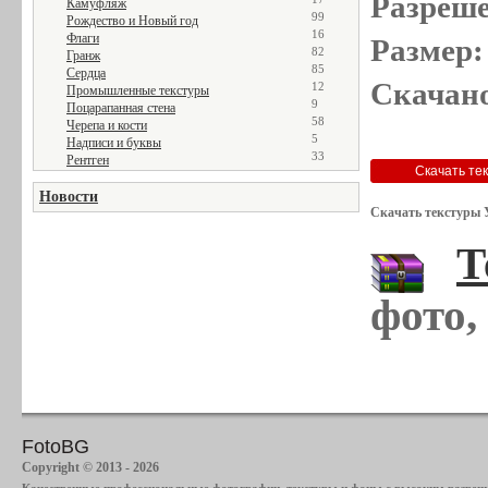
Разреше
Камуфляж
99
Рождество и Новый год
16
Флаги
Размер:
82
Гранж
85
Сердца
Скачано
12
Промышленные текстуры
9
Поцарапанная стена
58
Черепа и кости
5
Надписи и буквы
33
Рентген
Новости
Скачать текстуры 
Т
фото,
FotoBG
Copyright © 2013 - 2026
Качественные профессиональные фотографии, текстуры и фоны с высоким разреше