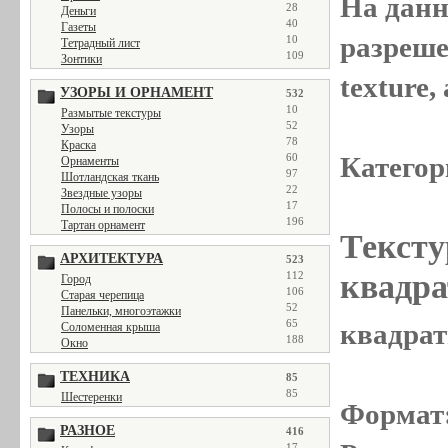
На данн
28
Деньги
40
Газеты
разреше
10
Тетрадный лист
109
Зонтики
texture
УЗОРЫ И ОРНАМЕНТ
532
10
Размытые текстуры
52
Узоры
78
Краска
Категор
60
Орнаменты
97
Шотландская ткань
22
Звездные узоры
17
Полосы и полоски
196
Тартан орнамент
Тексту
АРХИТЕКТУРА
523
квадра
112
Город
106
Старая черепица
52
Панельки, многоэтажки
65
квадрат
Соломенная крыша
188
Окно
ТЕХНИКА
85
85
Шестеренки
Формат
РАЗНОЕ
416
17