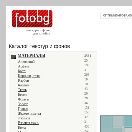
текстуры и фоны
для дизайна
Каталог текстур и фонов
МАТЕРИАЛЫ
3561
25
Алюминий
199
Асфальт
4
Кость
268
Кирпичи, стена
16
Карбон
10
Картон
43
Ткань
26
Бетон
28
Фольга
46
Золото
131
Гранит
153
Железо и метал
32
Джинсы
31
Вязаная ткань
430
Кожа
249