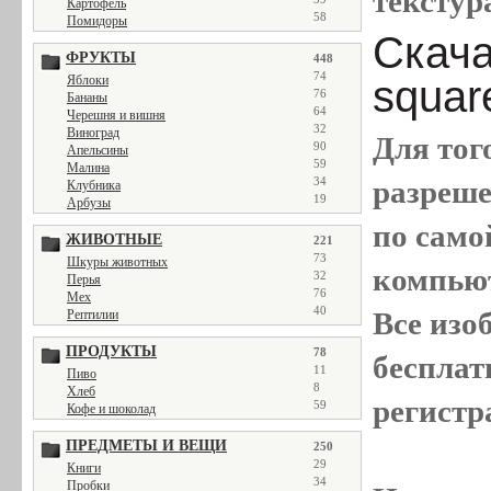
текстура
Картофель
58
Помидоры
Скача
ФРУКТЫ
448
74
squar
Яблоки
76
Бананы
64
Черешня и вишня
32
Виноград
Для тог
90
Апельсины
59
Малина
разреш
34
Клубника
19
Арбузы
по само
ЖИВОТНЫЕ
221
73
Шкуры животных
компью
32
Перья
76
Мех
40
Все
изо
Рептилии
ПРОДУКТЫ
78
бесплат
11
Пиво
8
Хлеб
регистр
59
Кофе и шоколад
ПРЕДМЕТЫ И ВЕЩИ
250
29
Книги
34
Пробки