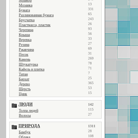
Мрамор
13
Мозаика
331
Бумага
65
Разлинованная бумага
243
Брусчатка
26
Пластмасса, пластик
93
Черепица
56
Крыша
33
Веревка
27
Резина
69
Ржавчина
31
Песок
269
Камень
78
Штукатурка
71
Кафель и плитка
7
Титан
25
Бархат
365
Дерево
53
Шерсть
15
Цинк
ЛЮДИ
142
115
Толпа людей
27
Волосы
ПРИРОДА
1311
28
Бамбук
108
Облака