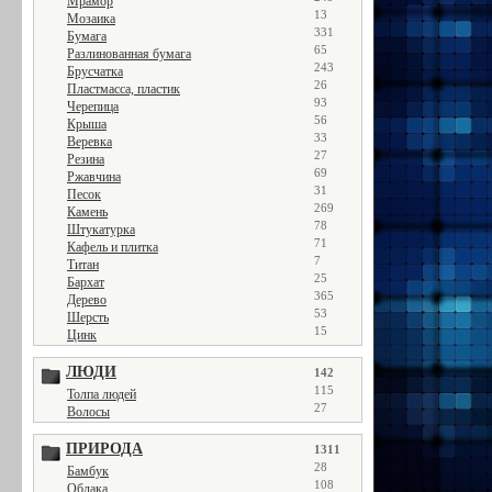
Мрамор
13
Мозаика
331
Бумага
65
Разлинованная бумага
243
Брусчатка
26
Пластмасса, пластик
93
Черепица
56
Крыша
33
Веревка
27
Резина
69
Ржавчина
31
Песок
269
Камень
78
Штукатурка
71
Кафель и плитка
7
Титан
25
Бархат
365
Дерево
53
Шерсть
15
Цинк
ЛЮДИ
142
115
Толпа людей
27
Волосы
ПРИРОДА
1311
28
Бамбук
108
Облака