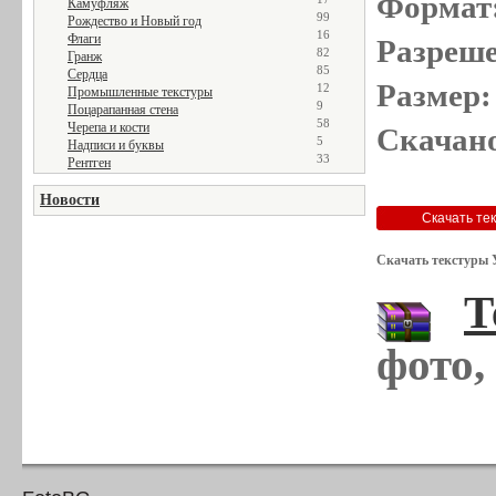
Формат
Камуфляж
99
Рождество и Новый год
16
Флаги
Разреше
82
Гранж
85
Сердца
Размер:
12
Промышленные текстуры
9
Поцарапанная стена
58
Черепа и кости
Скачано
5
Надписи и буквы
33
Рентген
Новости
Скачать текстуры 
Т
фото,