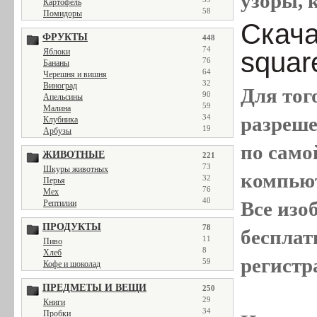
узоры, 
Картофель
58
Помидоры
Скачат
ФРУКТЫ
448
74
squar
Яблоки
76
Бананы
64
Черешня и вишня
32
Виноград
Для тог
90
Апельсины
59
Малина
разреш
34
Клубника
19
Арбузы
по само
ЖИВОТНЫЕ
221
73
Шкуры животных
компью
32
Перья
76
Мех
40
Все
изо
Рептилии
ПРОДУКТЫ
78
бесплат
11
Пиво
8
Хлеб
регистр
59
Кофе и шоколад
ПРЕДМЕТЫ И ВЕЩИ
250
29
Книги
34
Пробки