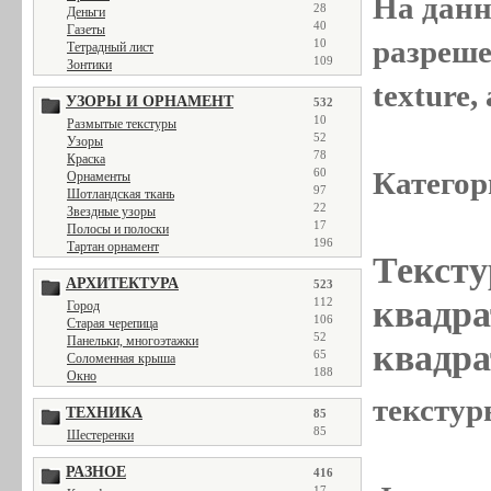
На данн
28
Деньги
40
Газеты
разреше
10
Тетрадный лист
109
Зонтики
texture
УЗОРЫ И ОРНАМЕНТ
532
10
Размытые текстуры
52
Узоры
78
Краска
Категор
60
Орнаменты
97
Шотландская ткань
22
Звездные узоры
17
Полосы и полоски
196
Тартан орнамент
Тексту
АРХИТЕКТУРА
523
квадра
112
Город
106
Старая черепица
52
Панельки, многоэтажки
квадра
65
Соломенная крыша
188
Окно
текстур
ТЕХНИКА
85
85
Шестеренки
РАЗНОЕ
416
17