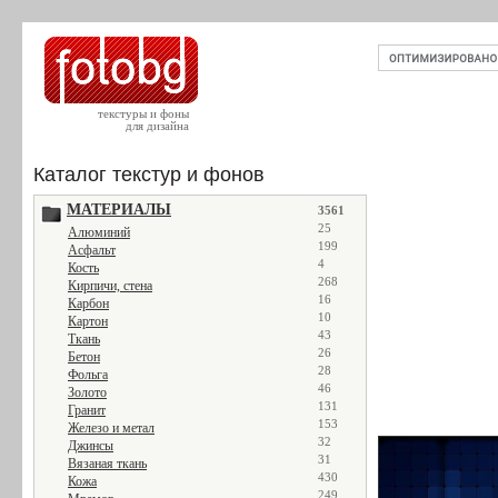
текстуры и фоны
для дизайна
Каталог текстур и фонов
МАТЕРИАЛЫ
3561
25
Алюминий
199
Асфальт
4
Кость
268
Кирпичи, стена
16
Карбон
10
Картон
43
Ткань
26
Бетон
28
Фольга
46
Золото
131
Гранит
153
Железо и метал
32
Джинсы
31
Вязаная ткань
430
Кожа
249