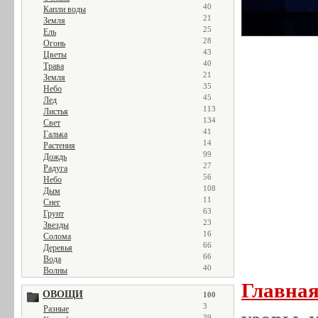
40
Капли воды
21
Земля
25
Ель
28
Огонь
43
Цветы
40
Трава
21
Земля
35
Небо
45
Лед
113
Листья
134
Свет
41
Галька
14
Растения
99
Дождь
27
Радуга
56
Небо
108
Дым
11
Снег
63
Грунт
23
Звезды
16
Солома
66
Деревья
66
Вода
40
Волны
Главна
ОВОЩИ
100
3
Разные
39