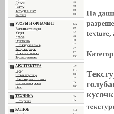
28
Деньги
40
Газеты
10
На данн
Тетрадный лист
109
Зонтики
разреше
УЗОРЫ И ОРНАМЕНТ
532
10
Размытые текстуры
texture
52
Узоры
78
Краска
60
Орнаменты
97
Шотландская ткань
22
Звездные узоры
Категор
17
Полосы и полоски
196
Тартан орнамент
АРХИТЕКТУРА
523
112
Тексту
Город
106
Старая черепица
52
Панельки, многоэтажки
голуба
65
Соломенная крыша
188
Окно
кусочк
ТЕХНИКА
85
85
Шестеренки
текстур
РАЗНОЕ
416
17