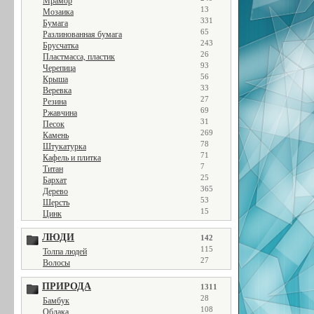
Мрамор
13
Мозаика
331
Бумага
65
Разлинованная бумага
243
Брусчатка
26
Пластмасса, пластик
93
Черепица
56
Крыша
33
Веревка
27
Резина
69
Ржавчина
31
Песок
269
Камень
78
Штукатурка
71
Кафель и плитка
7
Титан
25
Бархат
365
Дерево
53
Шерсть
15
Цинк
ЛЮДИ
142
115
Толпа людей
27
Волосы
ПРИРОДА
1311
28
Бамбук
108
Облака