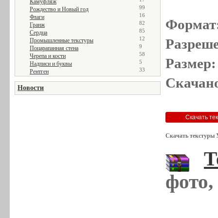
Камуфляж
99
Рождество и Новый год
16
Флаги
Формат
82
Гранж
85
Сердца
12
Разреше
Промышленные текстуры
9
Поцарапанная стена
58
Черепа и кости
Размер:
5
Надписи и буквы
33
Рентген
Скачано
Новости
Скачать текстуры 
Т
фото,