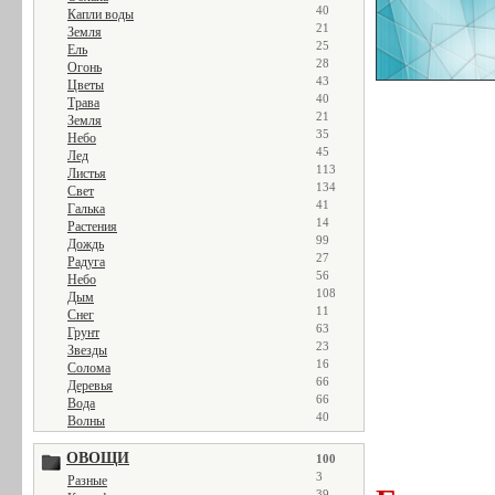
40
Капли воды
21
Земля
25
Ель
28
Огонь
43
Цветы
40
Трава
21
Земля
35
Небо
45
Лед
113
Листья
134
Свет
41
Галька
14
Растения
99
Дождь
27
Радуга
56
Небо
108
Дым
11
Снег
63
Грунт
23
Звезды
16
Солома
66
Деревья
66
Вода
40
Волны
ОВОЩИ
100
3
Разные
39