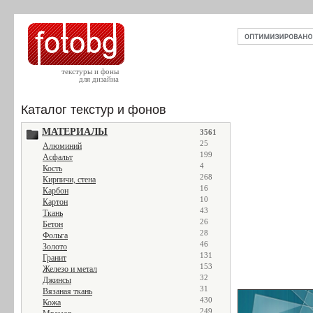
текстуры и фоны
для дизайна
Каталог текстур и фонов
МАТЕРИАЛЫ
3561
25
Алюминий
199
Асфальт
4
Кость
268
Кирпичи, стена
16
Карбон
10
Картон
43
Ткань
26
Бетон
28
Фольга
46
Золото
131
Гранит
153
Железо и метал
32
Джинсы
31
Вязаная ткань
430
Кожа
249