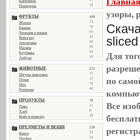
Главна
Картофель
58
Помидоры
узоры, 
ФРУКТЫ
448
74
Яблоки
Скачат
76
Бананы
64
Черешня и вишня
sliced
32
Виноград
90
Апельсины
59
Малина
34
Клубника
Для тог
19
Арбузы
разреш
ЖИВОТНЫЕ
221
73
Шкуры животных
по само
32
Перья
76
Мех
40
Рептилии
компью
ПРОДУКТЫ
78
Все
изо
11
Пиво
8
Хлеб
бесплат
59
Кофе и шоколад
ПРЕДМЕТЫ И ВЕЩИ
250
регистр
29
Книги
34
Пробки