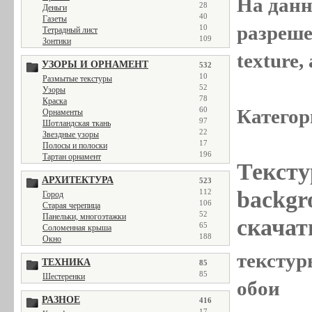
На данн
28
Деньги
40
Газеты
разреше
10
Тетрадный лист
109
Зонтики
texture
УЗОРЫ И ОРНАМЕНТ
532
10
Размытые текстуры
52
Узоры
78
Краска
Категор
60
Орнаменты
97
Шотландская ткань
22
Звездные узоры
17
Полосы и полоски
196
Тартан орнамент
Тексту
АРХИТЕКТУРА
523
backgr
112
Город
106
Старая черепица
52
Панельки, многоэтажки
скачат
65
Соломенная крыша
188
Окно
текстуры
ТЕХНИКА
85
85
Шестеренки
обои
РАЗНОЕ
416
17