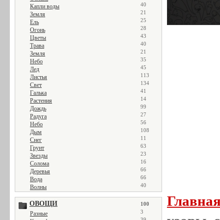
40
Капли воды
21
Земля
25
Ель
28
Огонь
43
Цветы
40
Трава
21
Земля
35
Небо
45
Лед
113
Листья
134
Свет
41
Галька
14
Растения
99
Дождь
27
Радуга
56
Небо
108
Дым
11
Снег
63
Грунт
23
Звезды
16
Солома
66
Деревья
66
Вода
40
Волны
Главна
ОВОЩИ
100
3
Разные
39