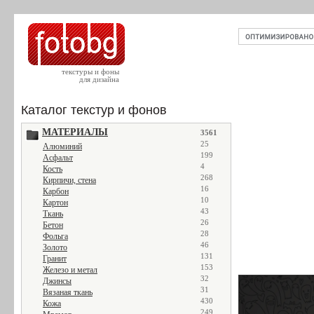
текстуры и фоны
для дизайна
Каталог текстур и фонов
МАТЕРИАЛЫ
3561
25
Алюминий
199
Асфальт
4
Кость
268
Кирпичи, стена
16
Карбон
10
Картон
43
Ткань
26
Бетон
28
Фольга
46
Золото
131
Гранит
153
Железо и метал
32
Джинсы
31
Вязаная ткань
430
Кожа
249