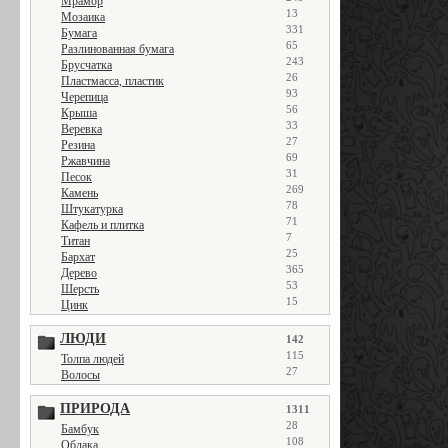
Мрамор
13
Мозаика
331
Бумага
65
Разлинованная бумага
243
Брусчатка
26
Пластмасса, пластик
93
Черепица
56
Крыша
33
Веревка
27
Резина
69
Ржавчина
31
Песок
269
Камень
78
Штукатурка
71
Кафель и плитка
7
Титан
25
Бархат
365
Дерево
53
Шерсть
15
Цинк
ЛЮДИ
142
115
Толпа людей
27
Волосы
ПРИРОДА
1311
28
Бамбук
108
Облака