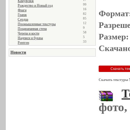
Камуфляж
99
Рождество и Новый год
16
Флаги
Формат
82
Гранж
85
Сердца
Разреше
12
Промышленные текстуры
9
Поцарапанная стена
58
Черепа и кости
Размер:
5
Надписи и буквы
33
Рентген
Скачано
Новости
Скачать текстуры 
Т
фото,