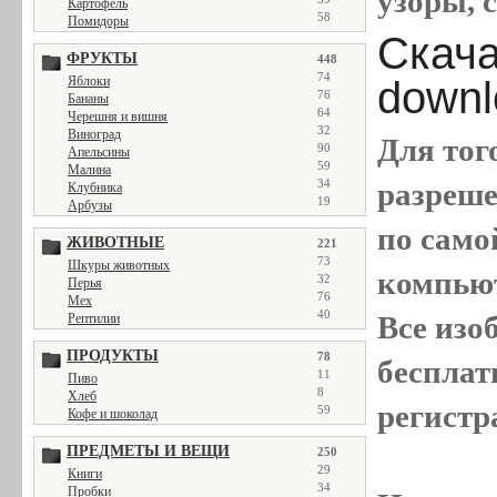
узоры, с
Картофель
58
Помидоры
Скачат
ФРУКТЫ
448
74
downl
Яблоки
76
Бананы
64
Черешня и вишня
32
Виноград
Для тог
90
Апельсины
59
Малина
разреш
34
Клубника
19
Арбузы
по само
ЖИВОТНЫЕ
221
73
Шкуры животных
компью
32
Перья
76
Мех
40
Все
изо
Рептилии
ПРОДУКТЫ
78
бесплат
11
Пиво
8
Хлеб
регистр
59
Кофе и шоколад
ПРЕДМЕТЫ И ВЕЩИ
250
29
Книги
34
Пробки