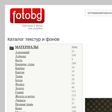
текстуры и фоны
для дизайна
Каталог текстур и фонов
МАТЕРИАЛЫ
3561
25
Алюминий
199
Асфальт
4
Кость
268
Кирпичи, стена
16
Карбон
10
Картон
43
Ткань
26
Бетон
28
Фольга
46
Золото
131
Гранит
153
Железо и метал
32
Джинсы
31
Вязаная ткань
430
Кожа
249