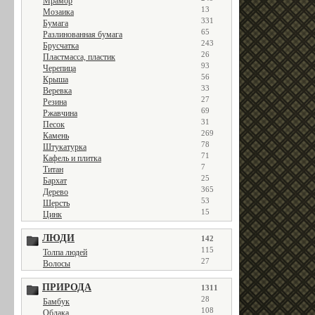
Мрамор
13
Мозаика
331
Бумага
65
Разлинованная бумага
243
Брусчатка
26
Пластмасса, пластик
93
Черепица
56
Крыша
33
Веревка
27
Резина
69
Ржавчина
31
Песок
269
Камень
78
Штукатурка
71
Кафель и плитка
7
Титан
25
Бархат
365
Дерево
53
Шерсть
15
Цинк
ЛЮДИ
142
115
Толпа людей
27
Волосы
ПРИРОДА
1311
28
Бамбук
108
Облака