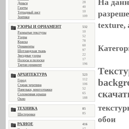
На данн
28
Деньги
40
Газеты
разреше
10
Тетрадный лист
109
Зонтики
texture
УЗОРЫ И ОРНАМЕНТ
532
10
Размытые текстуры
52
Узоры
78
Краска
Категор
60
Орнаменты
97
Шотландская ткань
22
Звездные узоры
17
Полосы и полоски
196
Тартан орнамент
Тексту
АРХИТЕКТУРА
523
backgr
112
Город
106
Старая черепица
52
Панельки, многоэтажки
скачат
65
Соломенная крыша
188
Окно
текстуры
ТЕХНИКА
85
85
Шестеренки
обои
РАЗНОЕ
416
17