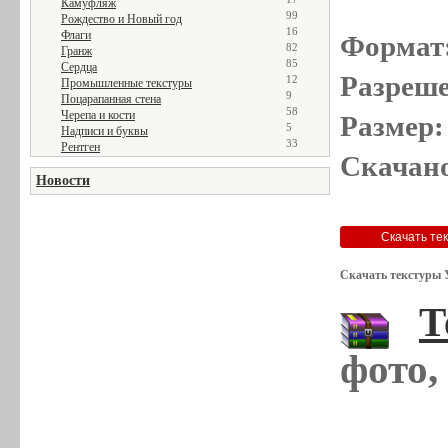
Камуфляж
99
Рождество и Новый год
16
Флаги
Формат
82
Гранж
85
Сердца
Разреше
12
Промышленные текстуры
9
Поцарапанная стена
58
Черепа и кости
Размер:
5
Надписи и буквы
33
Рентген
Скачано
Новости
Скачать текстуры 
Т
фото,