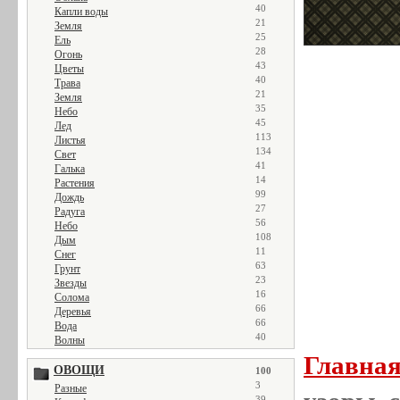
40
Капли воды
21
Земля
25
Ель
28
Огонь
43
Цветы
40
Трава
21
Земля
35
Небо
45
Лед
113
Листья
134
Свет
41
Галька
14
Растения
99
Дождь
27
Радуга
56
Небо
108
Дым
11
Снег
63
Грунт
23
Звезды
16
Солома
66
Деревья
66
Вода
40
Волны
Главна
ОВОЩИ
100
3
Разные
39