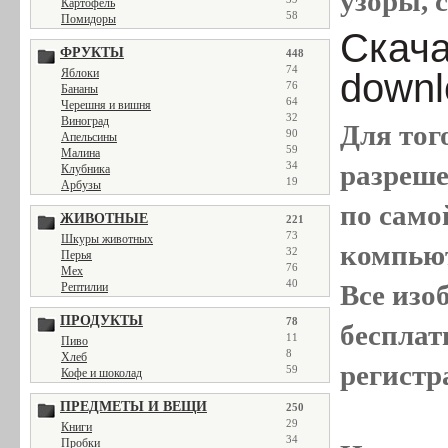
узоры, с
Картофель
58
Помидоры
Скачат
ФРУКТЫ
448
74
downl
Яблоки
76
Бананы
64
Черешня и вишня
32
Виноград
Для тог
90
Апельсины
59
Малина
разреш
34
Клубника
19
Арбузы
по само
ЖИВОТНЫЕ
221
73
Шкуры животных
компью
32
Перья
76
Мех
40
Все
изо
Рептилии
ПРОДУКТЫ
78
бесплат
11
Пиво
8
Хлеб
регистр
59
Кофе и шоколад
ПРЕДМЕТЫ И ВЕЩИ
250
29
Книги
34
Пробки