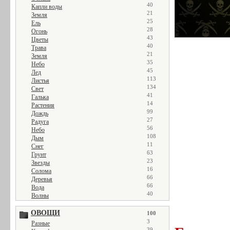
40
Капли воды
21
Земля
25
Ель
28
Огонь
43
Цветы
40
Трава
21
Земля
35
Небо
45
Лед
113
Листья
134
Свет
41
Галька
14
Растения
99
Дождь
27
Радуга
56
Небо
108
Дым
11
Снег
63
Грунт
23
Звезды
16
Солома
66
Деревья
66
Вода
40
Волны
ОВОЩИ
100
3
Разные
39