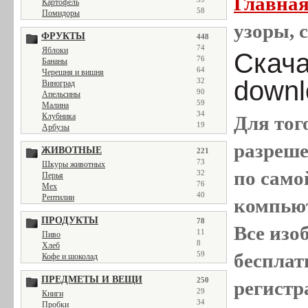
Главна
Картофель
58
Помидоры
узоры, с
ФРУКТЫ
448
74
Яблоки
Скачат
76
Бананы
64
Черешня и вишня
downl
32
Виноград
90
Апельсины
59
Малина
34
Клубника
Для тог
19
Арбузы
разреш
ЖИВОТНЫЕ
221
73
Шкуры животных
по само
32
Перья
76
Мех
40
Рептилии
компью
ПРОДУКТЫ
78
Все
изо
11
Пиво
8
Хлеб
бесплат
59
Кофе и шоколад
ПРЕДМЕТЫ И ВЕЩИ
250
регистр
29
Книги
34
Пробки