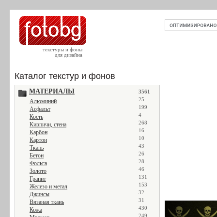
текстуры и фоны
для дизайна
Каталог текстур и фонов
МАТЕРИАЛЫ
3561
25
Алюминий
199
Асфальт
4
Кость
268
Кирпичи, стена
16
Карбон
10
Картон
43
Ткань
26
Бетон
28
Фольга
46
Золото
131
Гранит
153
Железо и метал
32
Джинсы
31
Вязаная ткань
430
Кожа
249