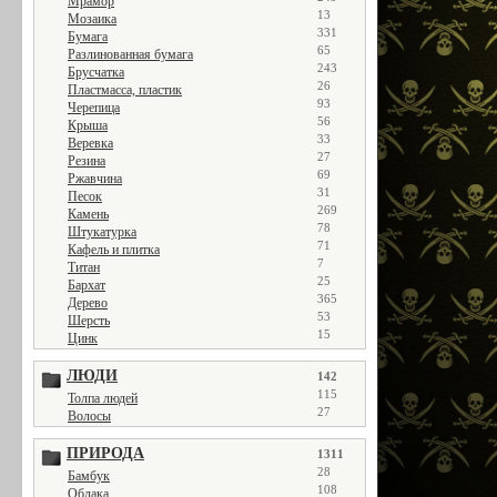
Мрамор
13
Мозаика
331
Бумага
65
Разлинованная бумага
243
Брусчатка
26
Пластмасса, пластик
93
Черепица
56
Крыша
33
Веревка
27
Резина
69
Ржавчина
31
Песок
269
Камень
78
Штукатурка
71
Кафель и плитка
7
Титан
25
Бархат
365
Дерево
53
Шерсть
15
Цинк
ЛЮДИ
142
115
Толпа людей
27
Волосы
ПРИРОДА
1311
28
Бамбук
108
Облака