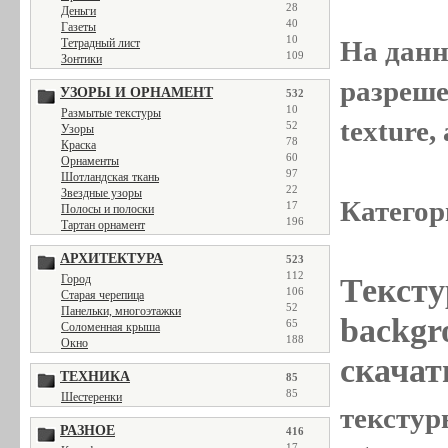
28
Деньги
40
Газеты
10
На данн
Тетрадный лист
109
Зонтики
разреше
УЗОРЫ И ОРНАМЕНТ
532
10
Размытые текстуры
texture
52
Узоры
78
Краска
60
Орнаменты
97
Шотландская ткань
22
Звездные узоры
Категор
17
Полосы и полоски
196
Тартан орнамент
АРХИТЕКТУРА
523
112
Тексту
Город
106
Старая черепица
52
Панельки, многоэтажки
backgr
65
Соломенная крыша
188
Окно
скачат
ТЕХНИКА
85
85
Шестеренки
текстуры
РАЗНОЕ
416
17