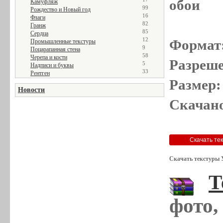
обои
Камуфляж
99
Рождество и Новый год
16
Флаги
82
Гранж
85
Сердца
12
Формат
Промышленные текстуры
9
Поцарапанная стена
58
Черепа и кости
Разреше
5
Надписи и буквы
33
Рентген
Размер:
Новости
Скачано
Скачать текстуры 
Т
фото,