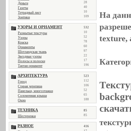
28
Деньги
40
Газеты
10
На данн
Тетрадный лист
109
Зонтики
разреше
УЗОРЫ И ОРНАМЕНТ
532
10
Размытые текстуры
texture
52
Узоры
78
Краска
60
Орнаменты
97
Шотландская ткань
22
Звездные узоры
Категор
17
Полосы и полоски
196
Тартан орнамент
АРХИТЕКТУРА
523
112
Тексту
Город
106
Старая черепица
52
Панельки, многоэтажки
backgr
65
Соломенная крыша
188
Окно
скачат
ТЕХНИКА
85
85
Шестеренки
текстуры
РАЗНОЕ
416
17