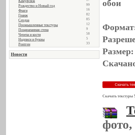
обои
Камуфляж
99
Рождество и Новый год
16
Флаги
82
Гранж
85
Сердца
12
Формат
Промышленные текстуры
9
Поцарапанная стена
58
Черепа и кости
Разреше
5
Надписи и буквы
33
Рентген
Размер:
Новости
Скачано
Скачать текстуры 
Т
фото,