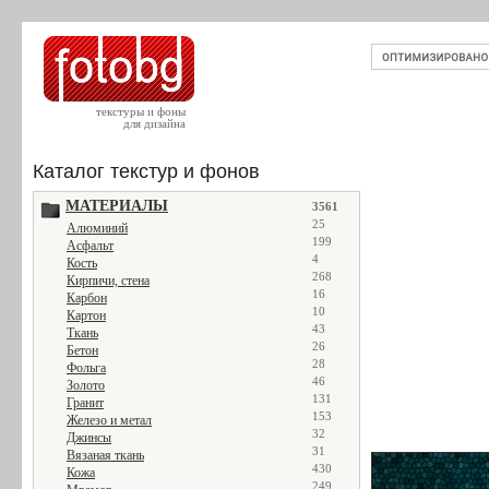
текстуры и фоны
для дизайна
Каталог текстур и фонов
МАТЕРИАЛЫ
3561
25
Алюминий
199
Асфальт
4
Кость
268
Кирпичи, стена
16
Карбон
10
Картон
43
Ткань
26
Бетон
28
Фольга
46
Золото
131
Гранит
153
Железо и метал
32
Джинсы
31
Вязаная ткань
430
Кожа
249