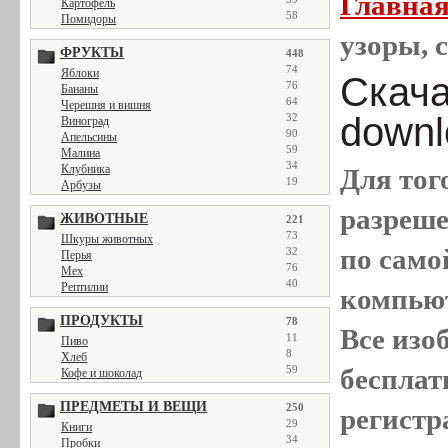
Главна
Картофель
58
Помидоры
узоры, с
ФРУКТЫ
448
74
Яблоки
Скачат
76
Бананы
64
Черешня и вишня
downl
32
Виноград
90
Апельсины
59
Малина
34
Клубника
Для тог
19
Арбузы
разреш
ЖИВОТНЫЕ
221
73
Шкуры животных
по само
32
Перья
76
Мех
40
Рептилии
компью
ПРОДУКТЫ
78
Все
изо
11
Пиво
8
Хлеб
бесплат
59
Кофе и шоколад
ПРЕДМЕТЫ И ВЕЩИ
250
регистр
29
Книги
34
Пробки