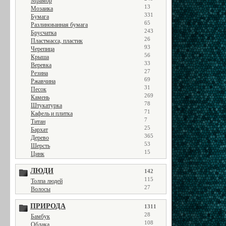
Мрамор
13
Мозаика
331
Бумага
65
Разлинованная бумага
243
Брусчатка
26
Пластмасса, пластик
93
Черепица
56
Крыша
33
Веревка
27
Резина
69
Ржавчина
31
Песок
269
Камень
78
Штукатурка
71
Кафель и плитка
7
Титан
25
Бархат
365
Дерево
53
Шерсть
15
Цинк
ЛЮДИ
142
115
Толпа людей
27
Волосы
ПРИРОДА
1311
28
Бамбук
108
Облака