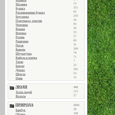
Мрамор
13
Мозаика
331
Бумага
65
Разлинованная бумага
243
Брусчатка
26
Пластмасса, пластик
93
Черепица
56
Крыша
33
Веревка
27
Резина
69
Ржавчина
31
Песок
269
Камень
78
Штукатурка
71
Кафель и плитка
7
Титан
25
Бархат
365
Дерево
53
Шерсть
15
Цинк
ЛЮДИ
142
115
Толпа людей
27
Волосы
ПРИРОДА
1311
28
Бамбук
108
Облака