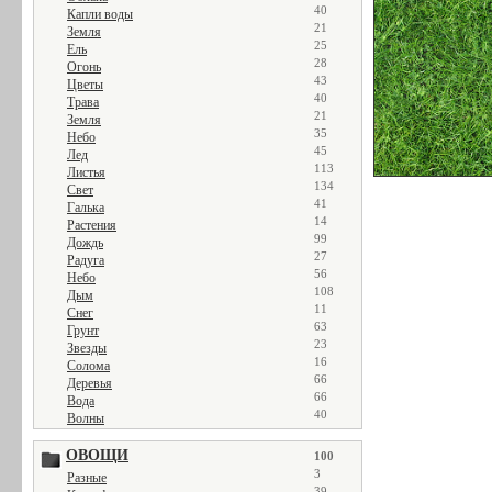
40
Капли воды
21
Земля
25
Ель
28
Огонь
43
Цветы
40
Трава
21
Земля
35
Небо
45
Лед
113
Листья
134
Свет
41
Галька
14
Растения
99
Дождь
27
Радуга
56
Небо
108
Дым
11
Снег
63
Грунт
23
Звезды
16
Солома
66
Деревья
66
Вода
40
Волны
ОВОЩИ
100
3
Разные
39