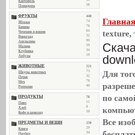
Картофель
58
Помидоры
ФРУКТЫ
448
Главна
74
Яблоки
76
Бананы
64
texture,
Черешня и вишня
32
Виноград
90
Апельсины
Скачат
59
Малина
34
Клубника
19
downl
Арбузы
ЖИВОТНЫЕ
221
73
Для тог
Шкуры животных
32
Перья
76
Мех
разреш
40
Рептилии
по само
ПРОДУКТЫ
78
11
Пиво
8
компью
Хлеб
59
Кофе и шоколад
Все
изо
ПРЕДМЕТЫ И ВЕЩИ
250
29
Книги
бесплат
34
Пробки