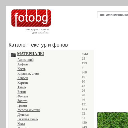
текстуры и фоны
для дизайна
Каталог текстур и фонов
МАТЕРИАЛЫ
3561
25
Алюминий
199
Асфальт
4
Кость
268
Кирпичи, стена
16
Карбон
10
Картон
43
Ткань
26
Бетон
28
Фольга
46
Золото
131
Гранит
153
Железо и метал
32
Джинсы
31
Вязаная ткань
430
Кожа
249