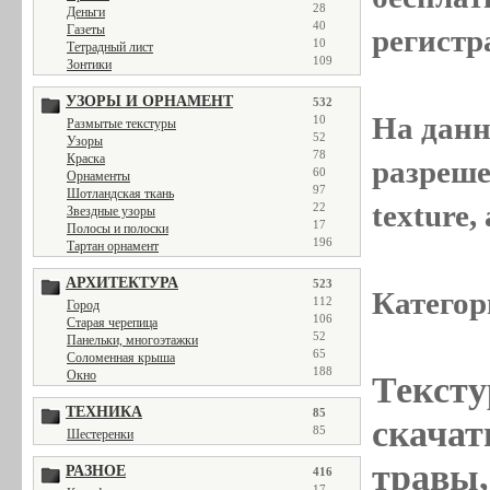
28
Деньги
40
Газеты
регистр
10
Тетрадный лист
109
Зонтики
УЗОРЫ И ОРНАМЕНТ
532
На данн
10
Размытые текстуры
52
Узоры
78
Краска
разреше
60
Орнаменты
97
Шотландская ткань
texture
22
Звездные узоры
17
Полосы и полоски
196
Тартан орнамент
АРХИТЕКТУРА
523
Категор
112
Город
106
Старая черепица
52
Панельки, многоэтажки
65
Соломенная крыша
188
Окно
Тексту
ТЕХНИКА
85
скачат
85
Шестеренки
травы,
РАЗНОЕ
416
17