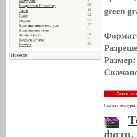
Камуфляж
99
Рождество и Новый год
green gr
16
Флаги
82
Гранж
85
Сердца
12
Промышленные текстуры
9
Поцарапанная стена
Формат
58
Черепа и кости
5
Надписи и буквы
33
Рентген
Разреше
Новости
Размер:
Скачано
Скачать текстуры 
Т
фото,