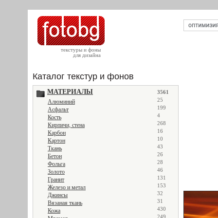
текстуры и фоны
для дизайна
Каталог текстур и фонов
МАТЕРИАЛЫ
3561
25
Алюминий
199
Асфальт
4
Кость
268
Кирпичи, стена
16
Карбон
10
Картон
43
Ткань
26
Бетон
28
Фольга
46
Золото
131
Гранит
153
Железо и метал
32
Джинсы
31
Вязаная ткань
430
Кожа
249