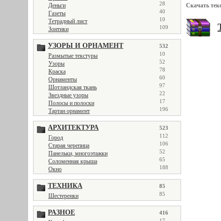
28
Деньги
Скачать тек
40
Газеты
10
Тетрадный лист
109
Зонтики
УЗОРЫ И ОРНАМЕНТ
532
10
Размытые текстуры
52
Узоры
78
Краска
60
Орнаменты
97
Шотландская ткань
22
Звездные узоры
17
Полосы и полоски
196
Тартан орнамент
АРХИТЕКТУРА
523
112
Город
106
Старая черепица
52
Панельки, многоэтажки
65
Соломенная крыша
188
Окно
ТЕХНИКА
85
85
Шестеренки
РАЗНОЕ
416
17