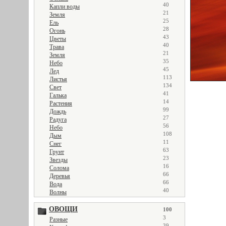
40
Капли воды
21
Земля
25
Ель
28
Огонь
43
Цветы
40
Трава
21
Земля
35
Небо
45
Лед
113
Листья
134
Свет
41
Галька
14
Растения
99
Дождь
27
Радуга
56
Небо
108
Дым
11
Снег
63
Грунт
23
Звезды
16
Солома
66
Деревья
66
Вода
40
Волны
ОВОЩИ
100
3
Разные
39