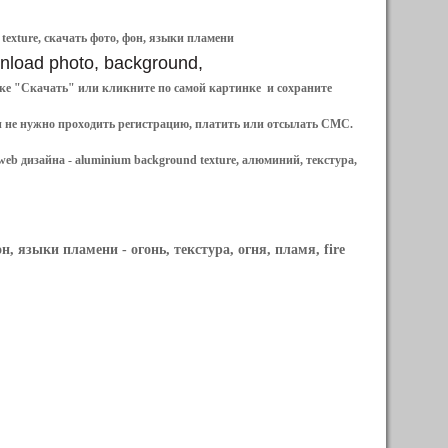
 texture, скачать фото, фон, языки пламени
ownload photo, background,
ылке "Скачать" или кликните по самой картинке и сохраните
и не нужно проходить регистрацию, платить или отсылать СМС.
web дизайна -
aluminium background texture, алюминий, текстура,
фон, языки пламени
- огонь, текстура, огня, пламя, fire