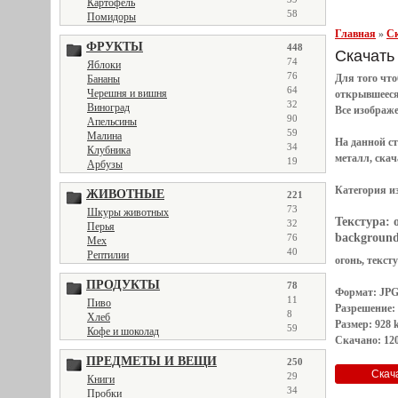
Картофель
58
Помидоры
Главная
»
Ск
ФРУКТЫ
448
Скачать 
74
Яблоки
76
Для того чт
Бананы
64
Черешня и вишня
открывшеес
32
Виноград
Все
изображ
90
Апельсины
59
Малина
На данной с
34
Клубника
металл, скач
19
Арбузы
Категория и
ЖИВОТНЫЕ
221
73
Шкуры животных
Текстура:
32
Перья
background
76
Мех
40
Рептилии
огонь, текст
ПРОДУКТЫ
78
Формат: JP
11
Пиво
Разрешение:
8
Хлеб
Размер: 928 
59
Кофе и шоколад
Скачано: 120
ПРЕДМЕТЫ И ВЕЩИ
250
29
Книги
34
Пробки