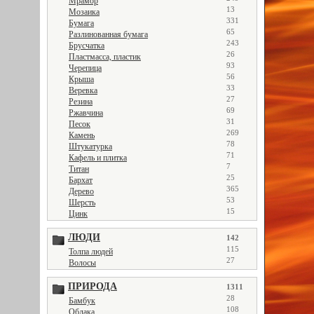
Мрамор
13
Мозаика
331
Бумага
65
Разлинованная бумага
243
Брусчатка
26
Пластмасса, пластик
93
Черепица
56
Крыша
33
Веревка
27
Резина
69
Ржавчина
31
Песок
269
Камень
78
Штукатурка
71
Кафель и плитка
7
Титан
25
Бархат
365
Дерево
53
Шерсть
15
Цинк
ЛЮДИ
142
115
Толпа людей
27
Волосы
ПРИРОДА
1311
28
Бамбук
108
Облака