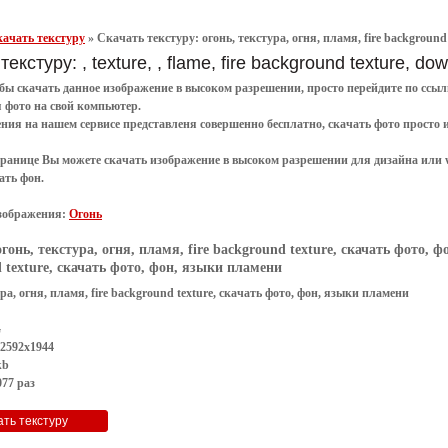
ачать текстуру
»
Скачать текстуру: огонь, текстура, огня, пламя, fire background
текстуру: , texture, , flame, fire background texture, d
обы
скачать
данное
изображение в высоком разрешении
, просто перейдите по сс
я
фото
на свой компьютер.
ения
на нашем сервисе представленя совершенно
бесплатно
,
скачать фото
просто 
транице Вы можете скачать изображение в высоком разрешении для дизайна или 
ать фон
.
зображения:
Огонь
огонь, текстура, огня, пламя, fire background texture, скачать фото, 
 texture, скачать фото, фон, языки пламени
ура, огня, пламя, fire background texture, скачать фото, фон, языки пламени
G
 2592x1944
kb
77 раз