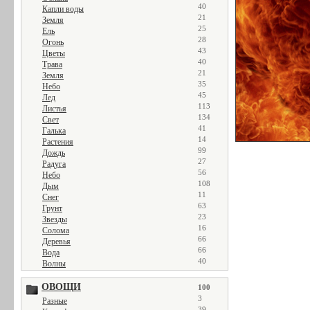
40
Капли воды
21
Земля
25
Ель
28
Огонь
43
Цветы
40
Трава
21
Земля
35
Небо
45
Лед
113
Листья
134
Свет
41
Галька
14
Растения
99
Дождь
27
Радуга
56
Небо
108
Дым
11
Снег
63
Грунт
23
Звезды
16
Солома
66
Деревья
66
Вода
40
Волны
ОВОЩИ
100
3
Разные
39