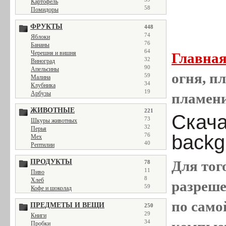
Картофель
58
Помидоры
ФРУКТЫ
448
74
Яблоки
76
Бананы
64
Черешня и вишня
Главна
32
Виноград
90
Апельсины
огня, пл
59
Малина
34
Клубника
19
Арбузы
пламен
ЖИВОТНЫЕ
221
Скачат
73
Шкуры животных
32
Перья
backg
76
Мех
40
Рептилии
ПРОДУКТЫ
Для тог
78
11
Пиво
8
Хлеб
разреш
59
Кофе и шоколад
по само
ПРЕДМЕТЫ И ВЕЩИ
250
29
Книги
34
Пробки