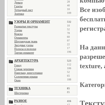
компью
28
Деньги
40
Газеты
Все
изо
10
Тетрадный лист
109
Зонтики
бесплат
УЗОРЫ И ОРНАМЕНТ
532
10
регистр
Размытые текстуры
52
Узоры
78
Краска
60
Орнаменты
97
Шотландская ткань
22
На данн
Звездные узоры
17
Полосы и полоски
196
Тартан орнамент
разреше
АРХИТЕКТУРА
523
texture
112
Город
106
Старая черепица
52
Панельки, многоэтажки
65
Соломенная крыша
188
Окно
Категор
ТЕХНИКА
85
85
Шестеренки
Тексту
РАЗНОЕ
416
17