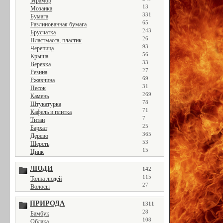
Мрамор
13
Мозаика
331
Бумага
65
Разлинованная бумага
243
Брусчатка
26
Пластмасса, пластик
93
Черепица
56
Крыша
33
Веревка
27
Резина
69
Ржавчина
31
Песок
269
Камень
78
Штукатурка
71
Кафель и плитка
7
Титан
25
Бархат
365
Дерево
53
Шерсть
15
Цинк
ЛЮДИ
142
115
Толпа людей
27
Волосы
ПРИРОДА
1311
28
Бамбук
108
Облака