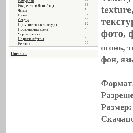
Камуфляж
99
Рождество и Новый год
textur
16
Флаги
82
Гранж
текстур
85
Сердца
12
Промышленные текстуры
9
Поцарапанная стена
фото, 
58
Черепа и кости
5
Надписи и буквы
33
Рентген
огонь, т
Новости
фон, яз
Формат
Разреше
Размер:
Скачано