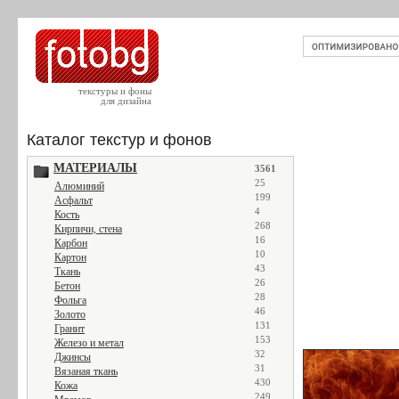
текстуры и фоны
для дизайна
Каталог текстур и фонов
МАТЕРИАЛЫ
3561
25
Алюминий
199
Асфальт
4
Кость
268
Кирпичи, стена
16
Карбон
10
Картон
43
Ткань
26
Бетон
28
Фольга
46
Золото
131
Гранит
153
Железо и метал
32
Джинсы
31
Вязаная ткань
430
Кожа
249