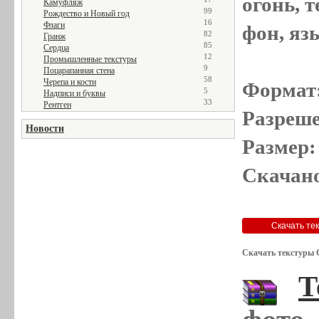
огонь, т
Камуфляж
99
Рождество и Новый год
16
Флаги
фон, яз
82
Гранж
85
Сердца
12
Промышленные текстуры
9
Поцарапанная стена
58
Черепа и кости
Формат
5
Надписи и буквы
33
Рентген
Разреше
Новости
Размер:
Скачано
Скачать текстуры 
Т