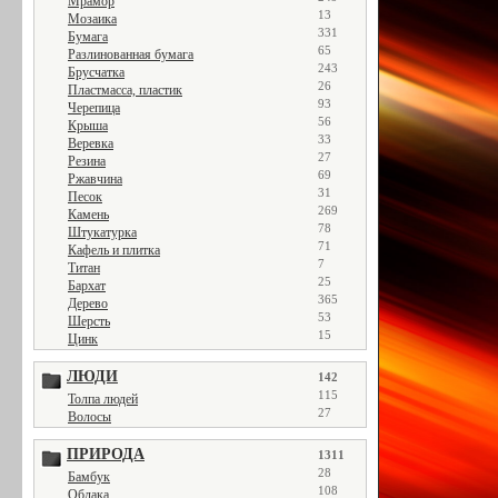
Мрамор
13
Мозаика
331
Бумага
65
Разлинованная бумага
243
Брусчатка
26
Пластмасса, пластик
93
Черепица
56
Крыша
33
Веревка
27
Резина
69
Ржавчина
31
Песок
269
Камень
78
Штукатурка
71
Кафель и плитка
7
Титан
25
Бархат
365
Дерево
53
Шерсть
15
Цинк
ЛЮДИ
142
115
Толпа людей
27
Волосы
ПРИРОДА
1311
28
Бамбук
108
Облака