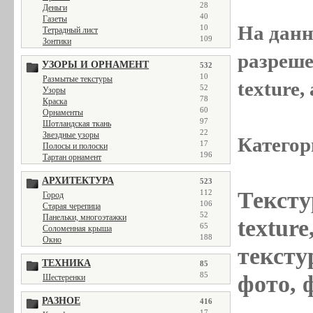
28
Деньги
40
Газеты
На данн
10
Тетрадный лист
109
Зонтики
разреше
УЗОРЫ И ОРНАМЕНТ
532
10
Размытые текстуры
texture
52
Узоры
78
Краска
60
Орнаменты
97
Шотландская ткань
22
Звездные узоры
Категор
17
Полосы и полоски
196
Тартан орнамент
АРХИТЕКТУРА
523
Тексту
112
Город
106
Старая черепица
52
Панельки, многоэтажки
textur
65
Соломенная крыша
188
Окно
текстур
ТЕХНИКА
85
85
фото, 
Шестеренки
РАЗНОЕ
416
17