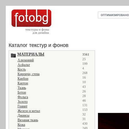
текстуры и фоны
для дизайна
Каталог текстур и фонов
МАТЕРИАЛЫ
3561
25
Алюминий
199
Асфальт
4
Кость
268
Кирпичи, стена
16
Карбон
10
Картон
43
Ткань
26
Бетон
28
Фольга
46
Золото
131
Гранит
153
Железо и метал
32
Джинсы
31
Вязаная ткань
430
Кожа
249