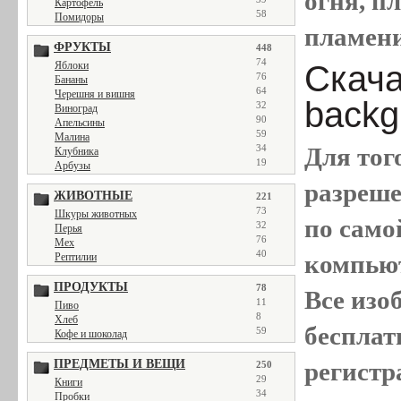
огня, пл
Картофель
58
Помидоры
пламен
ФРУКТЫ
448
74
Скачат
Яблоки
76
Бананы
64
Черешня и вишня
backg
32
Виноград
90
Апельсины
59
Малина
Для тог
34
Клубника
19
Арбузы
разреш
ЖИВОТНЫЕ
221
73
Шкуры животных
по само
32
Перья
76
Мех
40
компью
Рептилии
ПРОДУКТЫ
78
Все
изо
11
Пиво
8
Хлеб
бесплат
59
Кофе и шоколад
регистр
ПРЕДМЕТЫ И ВЕЩИ
250
29
Книги
34
Пробки