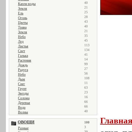
40
Капли воды
21
Земля
25
Ель
28
Огонь
43
Цветы
40
Трава
21
Земля
35
Небо
45
Лед
113
Листья
134
Свет
41
Галька
14
Растения
99
Дождь
27
Радуга
56
Небо
108
Дым
11
Снег
63
Грунт
23
Звезды
16
Солома
66
Деревья
66
Вода
40
Волны
Главна
ОВОЩИ
100
3
Разные
39