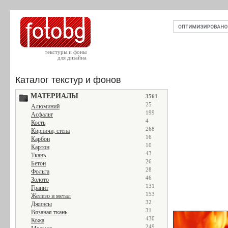
текстуры и фоны
для дизайна
Каталог текстур и фонов
МАТЕРИАЛЫ
3561
25
Алюминий
199
Асфальт
4
Кость
268
Кирпичи, стена
16
Карбон
10
Картон
43
Ткань
26
Бетон
28
Фольга
46
Золото
131
Гранит
153
Железо и метал
32
Джинсы
31
Вязаная ткань
430
Кожа
249