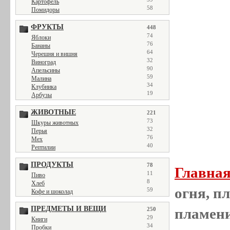
Картофель
58
Помидоры
ФРУКТЫ
448
74
Яблоки
76
Бананы
64
Черешня и вишня
32
Виноград
90
Апельсины
59
Малина
34
Клубника
19
Арбузы
ЖИВОТНЫЕ
221
73
Шкуры животных
32
Перья
76
Мех
40
Рептилии
ПРОДУКТЫ
78
Главна
11
Пиво
8
Хлеб
огня, пл
59
Кофе и шоколад
ПРЕДМЕТЫ И ВЕЩИ
пламен
250
29
Книги
34
Пробки