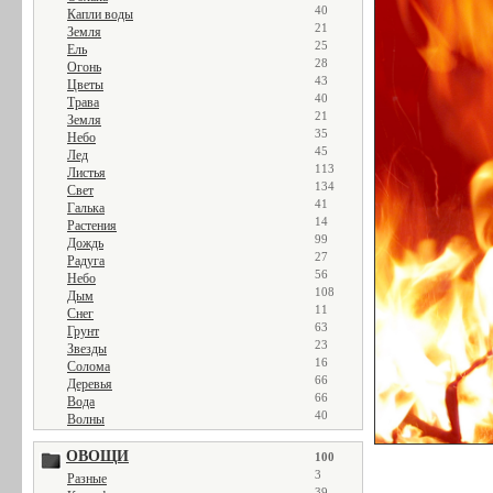
40
Капли воды
21
Земля
25
Ель
28
Огонь
43
Цветы
40
Трава
21
Земля
35
Небо
45
Лед
113
Листья
134
Свет
41
Галька
14
Растения
99
Дождь
27
Радуга
56
Небо
108
Дым
11
Снег
63
Грунт
23
Звезды
16
Солома
66
Деревья
66
Вода
40
Волны
ОВОЩИ
100
3
Разные
39