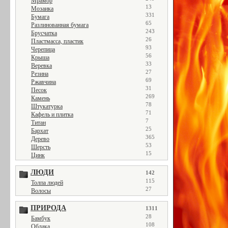
Мрамор
13
Мозаика
331
Бумага
65
Разлинованная бумага
243
Брусчатка
26
Пластмасса, пластик
93
Черепица
56
Крыша
33
Веревка
27
Резина
69
Ржавчина
31
Песок
269
Камень
78
Штукатурка
71
Кафель и плитка
7
Титан
25
Бархат
365
Дерево
53
Шерсть
15
Цинк
ЛЮДИ
142
115
Толпа людей
27
Волосы
ПРИРОДА
1311
28
Бамбук
108
Облака