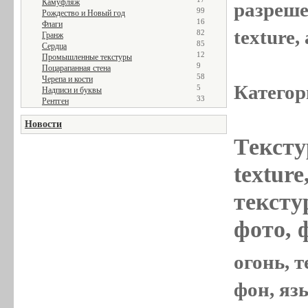
Камуфляж
разреше
99
Рождество и Новый год
16
Флаги
texture
82
Гранж
85
Сердца
12
Промышленные текстуры
9
Поцарапанная стена
58
Черепа и кости
Категор
5
Надписи и буквы
33
Рентген
Новости
Тексту
textur
текстур
фото, 
огонь, т
фон, яз