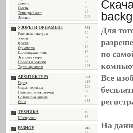
Скачат
28
Деньги
40
Газеты
10
backg
Тетрадный лист
109
Зонтики
УЗОРЫ И ОРНАМЕНТ
Для тог
532
10
Размытые текстуры
52
Узоры
разреш
78
Краска
60
Орнаменты
по само
97
Шотландская ткань
22
Звездные узоры
17
Полосы и полоски
компью
196
Тартан орнамент
Все
изо
АРХИТЕКТУРА
523
112
Город
106
бесплат
Старая черепица
52
Панельки, многоэтажки
65
Соломенная крыша
регистр
188
Окно
ТЕХНИКА
85
85
Шестеренки
На данн
РАЗНОЕ
416
17