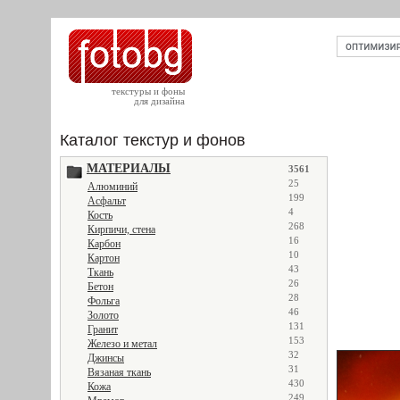
текстуры и фоны
для дизайна
Каталог текстур и фонов
МАТЕРИАЛЫ
3561
25
Алюминий
199
Асфальт
4
Кость
268
Кирпичи, стена
16
Карбон
10
Картон
43
Ткань
26
Бетон
28
Фольга
46
Золото
131
Гранит
153
Железо и метал
32
Джинсы
31
Вязаная ткань
430
Кожа
249