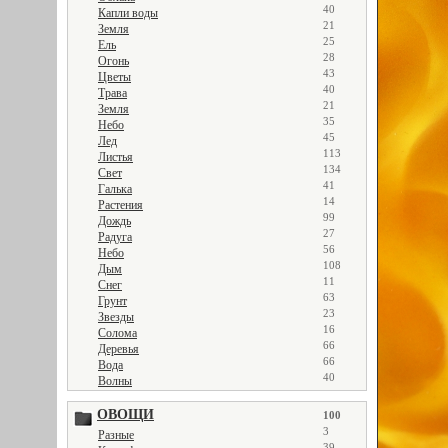
40
Капли воды
21
Земля
25
Ель
28
Огонь
43
Цветы
40
Трава
21
Земля
35
Небо
45
Лед
113
Листья
134
Свет
41
Галька
14
Растения
99
Дождь
27
Радуга
56
Небо
108
Дым
11
Снег
63
Грунт
23
Звезды
16
Солома
66
Деревья
66
Вода
40
Волны
ОВОЩИ
100
3
Разные
39