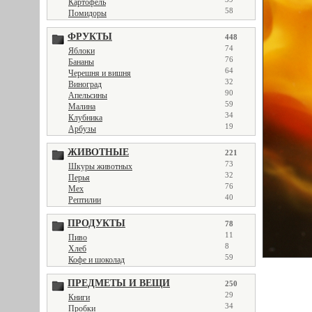
Картофель
58
Помидоры
ФРУКТЫ
448
74
Яблоки
76
Бананы
64
Черешня и вишня
32
Виноград
90
Апельсины
59
Малина
34
Клубника
19
Арбузы
ЖИВОТНЫЕ
221
73
Шкуры животных
32
Перья
76
Мех
40
Рептилии
ПРОДУКТЫ
78
11
Пиво
8
Хлеб
59
Кофе и шоколад
ПРЕДМЕТЫ И ВЕЩИ
250
29
Книги
34
Пробки