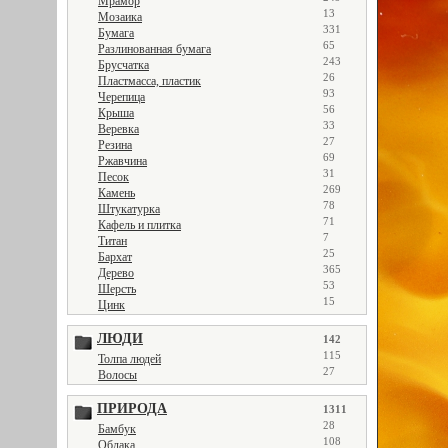
Мрамор
13
Мозаика
331
Бумага
65
Разлинованная бумага
243
Брусчатка
26
Пластмасса, пластик
93
Черепица
56
Крыша
33
Веревка
27
Резина
69
Ржавчина
31
Песок
269
Камень
78
Штукатурка
71
Кафель и плитка
7
Титан
25
Бархат
365
Дерево
53
Шерсть
15
Цинк
ЛЮДИ
142
115
Толпа людей
27
Волосы
ПРИРОДА
1311
28
Бамбук
108
Облака