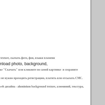
 texture, скачать фото, фон, языки пламени
ownload photo, background,
ылке "Скачать" или кликните по самой картинке и сохраните
и не нужно проходить регистрацию, платить или отсылать СМС.
web дизайна -
aluminium background texture, алюминий, текстура,