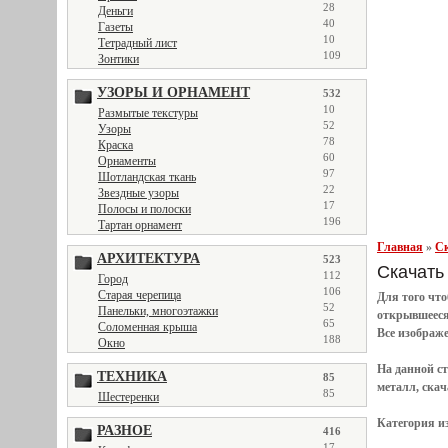
28
Деньги
40
Газеты
10
Тетрадный лист
109
Зонтики
УЗОРЫ И ОРНАМЕНТ
532
10
Размытые текстуры
52
Узоры
78
Краска
60
Орнаменты
97
Шотландская ткань
22
Звездные узоры
17
Полосы и полоски
196
Тартан орнамент
Главная
»
Ск
АРХИТЕКТУРА
523
Скачать 
112
Город
106
Старая черепица
Для того чт
52
Панельки, многоэтажки
открывшеес
65
Соломенная крыша
Все
изображ
188
Окно
На данной с
ТЕХНИКА
85
металл, скач
85
Шестеренки
Категория и
РАЗНОЕ
416
17