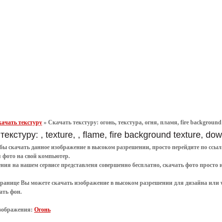
ачать текстуру
»
Скачать текстуру: огонь, текстура, огня, пламя, fire background
текстуру: , texture, , flame, fire background texture, d
обы
скачать
данное
изображение в высоком разрешении
, просто перейдите по сс
я
фото
на свой компьютер.
ения
на нашем сервисе представленя совершенно
бесплатно
,
скачать фото
просто 
транице Вы можете скачать изображение в высоком разрешении для дизайна или 
ать фон
.
зображения:
Огонь