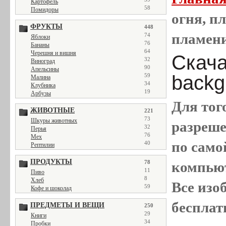
Картофель
58
Помидоры
огня, пл
ФРУКТЫ
448
пламен
74
Яблоки
76
Бананы
64
Черешня и вишня
Скачат
32
Виноград
90
Апельсины
backg
59
Малина
34
Клубника
19
Арбузы
Для тог
ЖИВОТНЫЕ
221
73
Шкуры животных
разреш
32
Перья
76
Мех
по само
40
Рептилии
ПРОДУКТЫ
78
компью
11
Пиво
8
Хлеб
Все
изо
59
Кофе и шоколад
бесплат
ПРЕДМЕТЫ И ВЕЩИ
250
29
Книги
34
Пробки