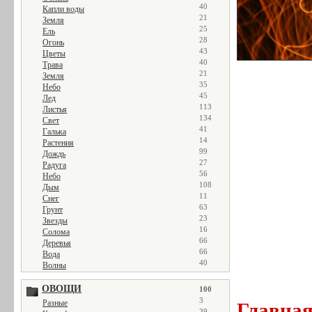
40
Капли воды
21
Земля
25
Ель
28
Огонь
43
Цветы
40
Трава
21
Земля
35
Небо
45
Лед
113
Листья
134
Свет
41
Галька
14
Растения
99
Дождь
27
Радуга
56
Небо
108
Дым
11
Снег
63
Грунт
23
Звезды
16
Солома
66
Деревья
66
Вода
40
Волны
ОВОЩИ
100
3
Разные
Главна
39