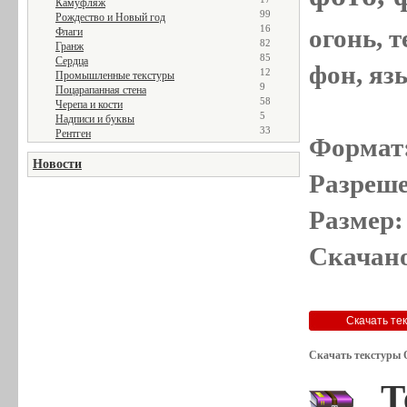
Камуфляж
99
Рождество и Новый год
16
огонь, т
Флаги
82
Гранж
85
Сердца
фон, яз
12
Промышленные текстуры
9
Поцарапанная стена
58
Черепа и кости
5
Надписи и буквы
33
Рентген
Формат
Новости
Разреше
Размер:
Скачано
Скачать текстуры 
Т