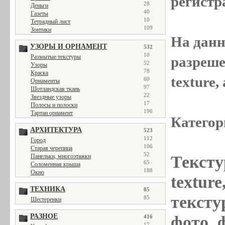
регистр
28
Деньги
40
Газеты
10
Тетрадный лист
109
Зонтики
На данн
УЗОРЫ И ОРНАМЕНТ
532
10
Размытые текстуры
разреше
52
Узоры
78
Краска
texture
60
Орнаменты
97
Шотландская ткань
22
Звездные узоры
17
Полосы и полоски
196
Тартан орнамент
Категор
АРХИТЕКТУРА
523
112
Город
106
Старая черепица
52
Панельки, многоэтажки
Тексту
65
Соломенная крыша
188
Окно
textur
ТЕХНИКА
85
текстур
85
Шестеренки
РАЗНОЕ
фото, 
416
17