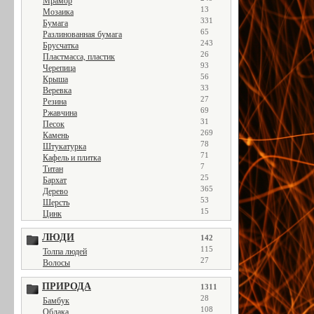
Мрамор
13
Мозаика
331
Бумага
65
Разлинованная бумага
243
Брусчатка
26
Пластмасса, пластик
93
Черепица
56
Крыша
33
Веревка
27
Резина
69
Ржавчина
31
Песок
269
Камень
78
Штукатурка
71
Кафель и плитка
7
Титан
25
Бархат
365
Дерево
53
Шерсть
15
Цинк
ЛЮДИ
142
115
Толпа людей
27
Волосы
ПРИРОДА
1311
28
Бамбук
108
Облака