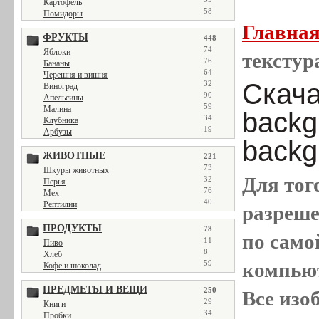
Картофель
58
Помидоры
Главна
ФРУКТЫ
448
74
Яблоки
текстур
76
Бананы
64
Черешня и вишня
Скача
32
Виноград
90
Апельсины
59
Малина
backg
34
Клубника
19
Арбузы
backg
ЖИВОТНЫЕ
221
73
Шкуры животных
Для тог
32
Перья
76
Мех
40
Рептилии
разреш
ПРОДУКТЫ
78
по само
11
Пиво
8
Хлеб
компью
59
Кофе и шоколад
ПРЕДМЕТЫ И ВЕЩИ
250
Все
изо
29
Книги
34
Пробки