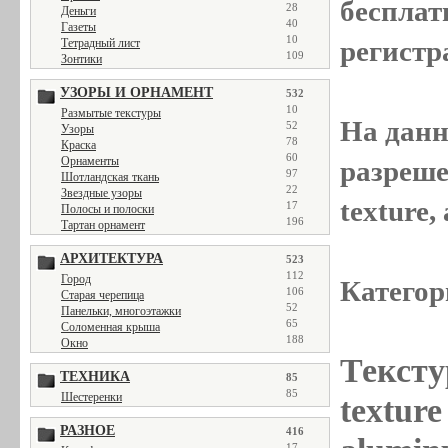
бесплат
28
Деньги
40
Газеты
10
регистр
Тетрадный лист
109
Зонтики
УЗОРЫ И ОРНАМЕНТ
532
10
Размытые текстуры
На данн
52
Узоры
78
Краска
60
Орнаменты
разреше
97
Шотландская ткань
22
Звездные узоры
texture
17
Полосы и полоски
196
Тартан орнамент
АРХИТЕКТУРА
523
112
Город
Категор
106
Старая черепица
52
Панельки, многоэтажки
65
Соломенная крыша
188
Окно
Тексту
ТЕХНИКА
85
85
Шестеренки
textur
РАЗНОЕ
416
17