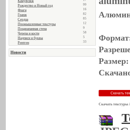
alumin
Камуфляж
99
Рождество и Новый год
16
Флаги
Алюмини
82
Гранж
85
Сердца
12
Промышленные текстуры
9
Поцарапанная стена
58
Черепа и кости
Формат
5
Надписи и буквы
33
Рентген
Разреше
Новости
Размер:
Скачано
Скачать текстуры 
Т