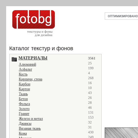
текстуры и фоны
для дизайна
Каталог текстур и фонов
МАТЕРИАЛЫ
3561
25
Алюминий
199
Асфальт
4
Кость
268
Кирпичи, стена
16
Карбон
10
Картон
43
Ткань
26
Бетон
28
Фольга
46
Золото
131
Гранит
153
Железо и метал
32
Джинсы
31
Вязаная ткань
430
Кожа
249