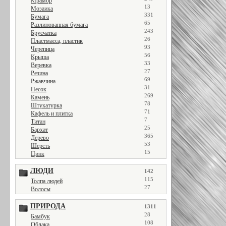
Мрамор
13
Мозаика
331
Бумага
65
Разлинованная бумага
243
Брусчатка
26
Пластмасса, пластик
93
Черепица
56
Крыша
33
Веревка
27
Резина
69
Ржавчина
31
Песок
269
Камень
78
Штукатурка
71
Кафель и плитка
7
Титан
25
Бархат
365
Дерево
53
Шерсть
15
Цинк
ЛЮДИ
142
115
Толпа людей
27
Волосы
ПРИРОДА
1311
28
Бамбук
108
Облака