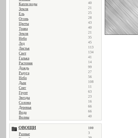
40
Капли воды
21
Земля
25
Ель
28
Огонь
43
Цветы
40
Трава
21
Земля
35
Небо
45
Лед
113
Листья
134
Свет
41
Галька
14
Растения
99
Дождь
27
Радуга
56
Небо
108
Дым
11
Снег
63
Грунт
23
Звезды
16
Солома
66
Деревья
66
Вода
40
Волны
ОВОЩИ
100
3
Разные
39