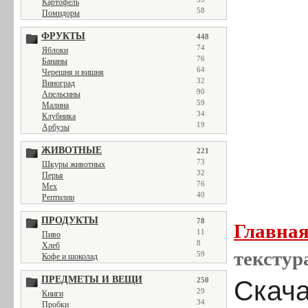
Картофель
58
Помидоры
ФРУКТЫ
448
74
Яблоки
76
Бананы
64
Черешня и вишня
32
Виноград
90
Апельсины
59
Малина
34
Клубника
19
Арбузы
ЖИВОТНЫЕ
221
73
Шкуры животных
32
Перья
76
Мех
40
Рептилии
ПРОДУКТЫ
78
Главна
11
Пиво
8
Хлеб
текстур
59
Кофе и шоколад
ПРЕДМЕТЫ И ВЕЩИ
250
Скача
29
Книги
34
Пробки