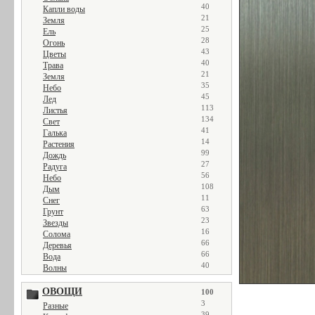
40
Капли воды
21
Земля
25
Ель
28
Огонь
43
Цветы
40
Трава
21
Земля
35
Небо
45
Лед
113
Листья
134
Свет
41
Галька
14
Растения
99
Дождь
27
Радуга
56
Небо
108
Дым
11
Снег
63
Грунт
23
Звезды
16
Солома
66
Деревья
66
Вода
40
Волны
ОВОЩИ
100
3
Разные
39