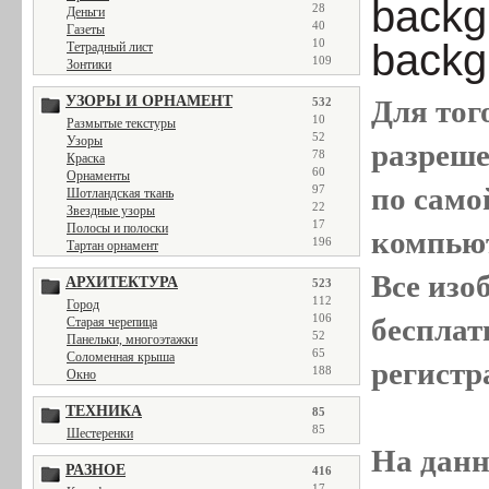
backg
28
Деньги
40
Газеты
10
backg
Тетрадный лист
109
Зонтики
УЗОРЫ И ОРНАМЕНТ
Для тог
532
10
Размытые текстуры
52
Узоры
разреш
78
Краска
60
Орнаменты
по само
97
Шотландская ткань
22
Звездные узоры
17
Полосы и полоски
компью
196
Тартан орнамент
Все
изо
АРХИТЕКТУРА
523
112
Город
106
бесплат
Старая черепица
52
Панельки, многоэтажки
65
Соломенная крыша
регистр
188
Окно
ТЕХНИКА
85
85
Шестеренки
На данн
РАЗНОЕ
416
17