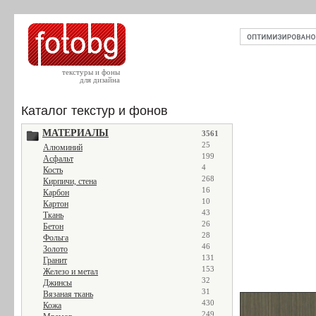
текстуры и фоны
для дизайна
Каталог текстур и фонов
МАТЕРИАЛЫ
3561
25
Алюминий
199
Асфальт
4
Кость
268
Кирпичи, стена
16
Карбон
10
Картон
43
Ткань
26
Бетон
28
Фольга
46
Золото
131
Гранит
153
Железо и метал
32
Джинсы
31
Вязаная ткань
430
Кожа
249