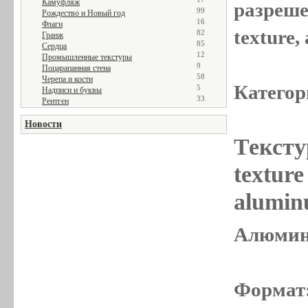
Камуфляж
разреше
99
Рождество и Новый год
16
Флаги
texture
82
Гранж
85
Сердца
12
Промышленные текстуры
9
Поцарапанная стена
58
Черепа и кости
Категор
5
Надписи и буквы
33
Рентген
Новости
Тексту
textur
alumin
Алюмини
Формат