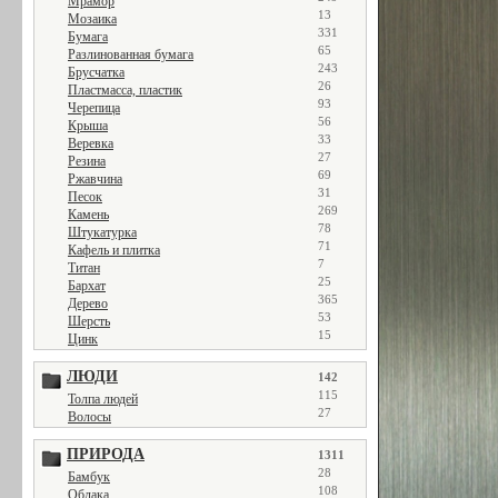
Мрамор
13
Мозаика
331
Бумага
65
Разлинованная бумага
243
Брусчатка
26
Пластмасса, пластик
93
Черепица
56
Крыша
33
Веревка
27
Резина
69
Ржавчина
31
Песок
269
Камень
78
Штукатурка
71
Кафель и плитка
7
Титан
25
Бархат
365
Дерево
53
Шерсть
15
Цинк
ЛЮДИ
142
115
Толпа людей
27
Волосы
ПРИРОДА
1311
28
Бамбук
108
Облака