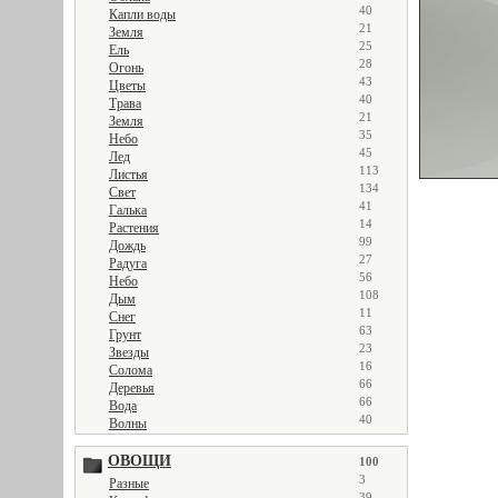
40
Капли воды
21
Земля
25
Ель
28
Огонь
43
Цветы
40
Трава
21
Земля
35
Небо
45
Лед
113
Листья
134
Свет
41
Галька
14
Растения
99
Дождь
27
Радуга
56
Небо
108
Дым
11
Снег
63
Грунт
23
Звезды
16
Солома
66
Деревья
66
Вода
40
Волны
ОВОЩИ
100
3
Разные
39