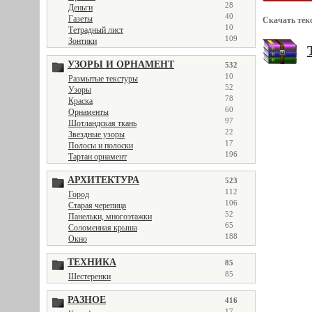
28
Деньги
40
Газеты
Скачать тек
10
Тетрадный лист
109
Зонтики
УЗОРЫ И ОРНАМЕНТ
532
10
Размытые текстуры
52
Узоры
78
Краска
60
Орнаменты
97
Шотландская ткань
22
Звездные узоры
17
Полосы и полоски
196
Тартан орнамент
АРХИТЕКТУРА
523
112
Город
106
Старая черепица
52
Панельки, многоэтажки
65
Соломенная крыша
188
Окно
ТЕХНИКА
85
85
Шестеренки
РАЗНОЕ
416
17