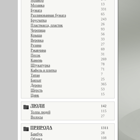
Мрамор
13
Мозаика
331
Бумага
65
Разлинованная бумага
243
Брусчатка
26
Пластмасса, пластик
93
Черепица
56
Крыша
33
Веревка
27
Резина
69
Ржавчина
31
Песок
269
Камень
78
Штукатурка
71
Кафель и плитка
7
Титан
25
Бархат
365
Дерево
53
Шерсть
15
Цинк
ЛЮДИ
142
115
Толпа людей
27
Волосы
ПРИРОДА
1311
28
Бамбук
108
Облака