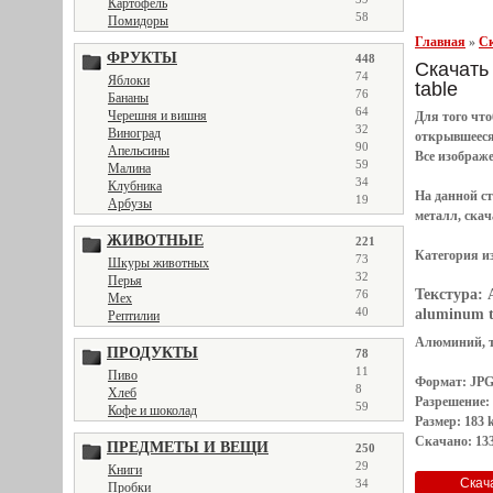
Картофель
58
Помидоры
Главная
»
Ск
ФРУКТЫ
448
Скачать 
74
Яблоки
table
76
Бананы
64
Черешня и вишня
Для того чт
32
Виноград
открывшеес
90
Апельсины
Все
изображ
59
Малина
34
Клубника
На данной с
19
Арбузы
металл, скач
ЖИВОТНЫЕ
221
Категория и
73
Шкуры животных
32
Перья
Текстура:
76
Мех
40
aluminum t
Рептилии
Алюминий, те
ПРОДУКТЫ
78
11
Пиво
Формат: JP
8
Хлеб
Разрешение:
59
Кофе и шоколад
Размер: 183 
Скачано: 133
ПРЕДМЕТЫ И ВЕЩИ
250
29
Книги
34
Пробки