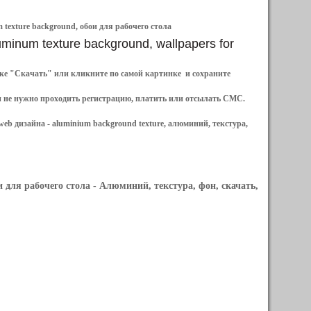
texture background, обои для рабочего стола
uminum texture background, wallpapers for
ылке "Скачать" или кликните по самой картинке и сохраните
и не нужно проходить регистрацию, платить или отсылать СМС.
web дизайна -
aluminium background texture, алюминий, текстура,
и для рабочего стола
- Алюминий, текстура, фон, скачать,