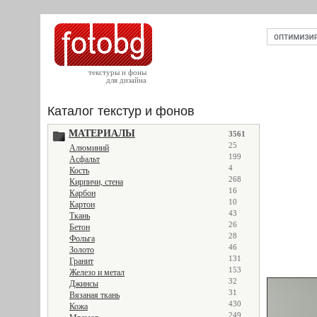
текстуры и фоны
для дизайна
Каталог текстур и фонов
МАТЕРИАЛЫ
3561
25
Алюминий
199
Асфальт
4
Кость
268
Кирпичи, стена
16
Карбон
10
Картон
43
Ткань
26
Бетон
28
Фольга
46
Золото
131
Гранит
153
Железо и метал
32
Джинсы
31
Вязаная ткань
430
Кожа
249