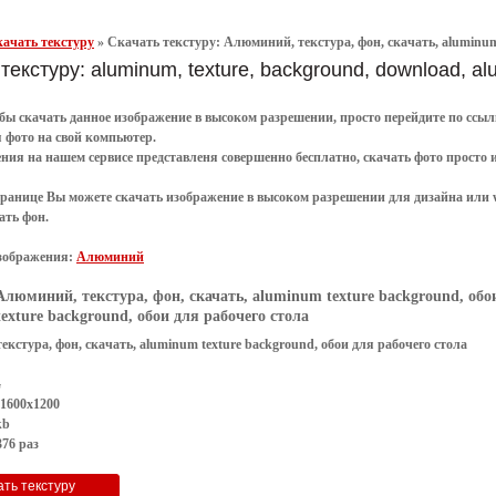
ачать текстуру
»
Скачать текстуру: Алюминий, текстура, фон, скачать, aluminum 
текстуру: aluminum, texture, background, download, al
обы
скачать
данное
изображение в высоком разрешении
, просто перейдите по сс
я
фото
на свой компьютер.
ения
на нашем сервисе представленя совершенно
бесплатно
,
скачать фото
просто 
транице Вы можете скачать изображение в высоком разрешении для дизайна или 
ать фон
.
зображения:
Алюминий
Алюминий, текстура, фон, скачать, aluminum texture background, обо
exture background, обои для рабочего стола
кстура, фон, скачать, aluminum texture background, обои для рабочего стола
G
 1600x1200
kb
76 раз