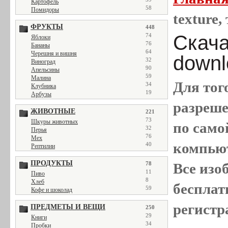
Картофель
58
Помидоры
texture,
ФРУКТЫ
448
Скачат
74
Яблоки
76
Бананы
64
Черешня и вишня
downl
32
Виноград
90
Апельсины
59
Малина
Для тог
34
Клубника
19
Арбузы
разреш
ЖИВОТНЫЕ
221
73
Шкуры животных
по само
32
Перья
76
Мех
компью
40
Рептилии
ПРОДУКТЫ
78
Все
изо
11
Пиво
8
Хлеб
бесплат
59
Кофе и шоколад
регистр
ПРЕДМЕТЫ И ВЕЩИ
250
29
Книги
34
Пробки