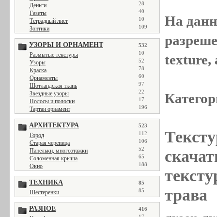
28
Деньги
40
Газеты
На данн
10
Тетрадный лист
109
Зонтики
разреше
УЗОРЫ И ОРНАМЕНТ
532
10
Размытые текстуры
texture
52
Узоры
78
Краска
60
Орнаменты
97
Шотландская ткань
22
Звездные узоры
Категор
17
Полосы и полоски
196
Тартан орнамент
АРХИТЕКТУРА
523
Тексту
112
Город
106
Старая черепица
52
Панельки, многоэтажки
скачат
65
Соломенная крыша
188
Окно
тексту
ТЕХНИКА
85
трава
85
Шестеренки
РАЗНОЕ
416
17