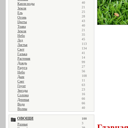
40
Капли воды
21
Земля
25
Ель
28
Огонь
43
Цветы
40
Трава
21
Земля
35
Небо
45
Лед
113
Листья
134
Свет
41
Галька
14
Растения
99
Дождь
27
Радуга
56
Небо
108
Дым
11
Снег
63
Грунт
23
Звезды
16
Солома
66
Деревья
66
Вода
40
Волны
ОВОЩИ
100
3
Разные
Главна
39