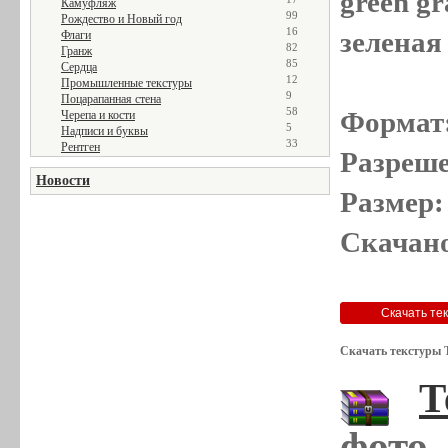
green gr
Камуфляж
99
Рождество и Новый год
16
зеленая
Флаги
82
Гранж
85
Сердца
12
Промышленные текстуры
9
Поцарапанная стена
58
Формат
Черепа и кости
5
Надписи и буквы
33
Рентген
Разреше
Новости
Размер:
Скачано
Скачать текстуры 
Т
фото,