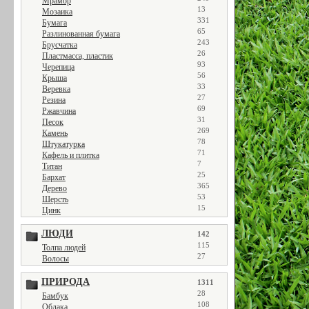
Мрамор
13
Мозаика
331
Бумага
65
Разлинованная бумага
243
Брусчатка
26
Пластмасса, пластик
93
Черепица
56
Крыша
33
Веревка
27
Резина
69
Ржавчина
31
Песок
269
Камень
78
Штукатурка
71
Кафель и плитка
7
Титан
25
Бархат
365
Дерево
53
Шерсть
15
Цинк
ЛЮДИ
142
115
Толпа людей
27
Волосы
ПРИРОДА
1311
28
Бамбук
108
Облака