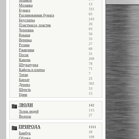
Мрамор
13
Мозаика
331
Бумага
65
Разлинованная бумага
243
Брусчатка
26
Пластмасса, пластик
93
Черепица
56
Крыша
33
Веревка
27
Резина
69
Ржавчина
31
Песок
269
Камень
78
Штукатурка
71
Кафель и плитка
7
Титан
25
Бархат
365
Дерево
53
Шерсть
15
Цинк
ЛЮДИ
142
115
Толпа людей
27
Волосы
ПРИРОДА
1311
28
Бамбук
108
Облака