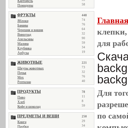
Картофель
58
Помидоры
ФРУКТЫ
448
Главна
74
Яблоки
76
Бананы
64
клепки,
Черешня и вишня
32
Виноград
90
Апельсины
для раб
59
Малина
34
Клубника
19
Скачат
Арбузы
ЖИВОТНЫЕ
221
backg
73
Шкуры животных
32
Перья
backgr
76
Мех
40
Рептилии
Для тог
ПРОДУКТЫ
78
11
Пиво
8
разреш
Хлеб
59
Кофе и шоколад
по само
ПРЕДМЕТЫ И ВЕЩИ
250
29
Книги
компью
34
Пробки