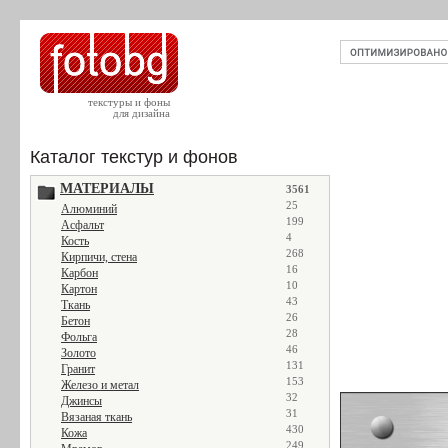
текстуры и фоны
для дизайна
Каталог текстур и фонов
МАТЕРИАЛЫ
3561
25
Алюминий
199
Асфальт
4
Кость
268
Кирпичи, стена
16
Карбон
10
Картон
43
Ткань
26
Бетон
28
Фольга
46
Золото
131
Гранит
153
Железо и метал
32
Джинсы
31
Вязаная ткань
430
Кожа
249