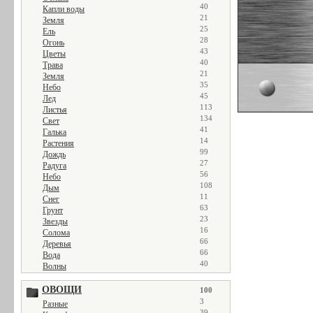
40
Капли воды
21
Земля
25
Ель
28
Огонь
43
Цветы
40
Трава
21
Земля
35
Небо
45
Лед
113
Листья
134
Свет
41
Галька
14
Растения
99
Дождь
27
Радуга
56
Небо
108
Дым
11
Снег
63
Грунт
23
Звезды
16
Солома
66
Деревья
66
Вода
40
Волны
ОВОЩИ
100
3
Разные
39