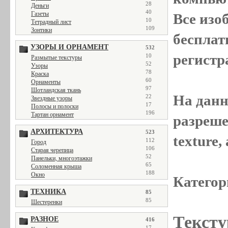
28
Деньги
40
Газеты
Все
изо
10
Тетрадный лист
109
Зонтики
бесплат
УЗОРЫ И ОРНАМЕНТ
532
регистр
10
Размытые текстуры
52
Узоры
78
Краска
60
Орнаменты
97
Шотландская ткань
На данн
22
Звездные узоры
17
Полосы и полоски
196
Тартан орнамент
разреше
АРХИТЕКТУРА
523
texture
112
Город
106
Старая черепица
52
Панельки, многоэтажки
65
Соломенная крыша
188
Окно
Категор
ТЕХНИКА
85
85
Шестеренки
Тексту
РАЗНОЕ
416
17