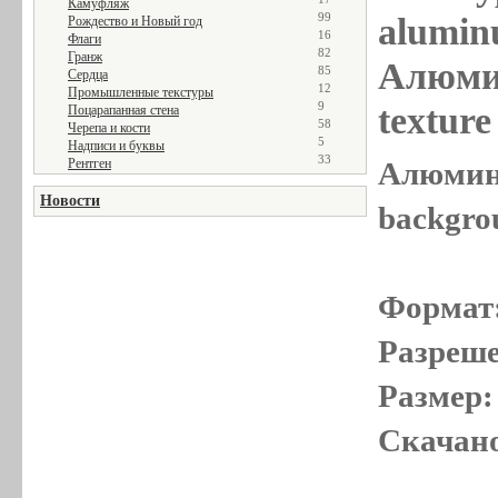
Камуфляж
99
alumin
Рождество и Новый год
16
Флаги
82
Гранж
Алюмин
85
Сердца
12
Промышленные текстуры
9
textur
Поцарапанная стена
58
Черепа и кости
5
Надписи и буквы
33
Рентген
Алюмини
Новости
backgro
Формат
Разреше
Размер:
Скачано