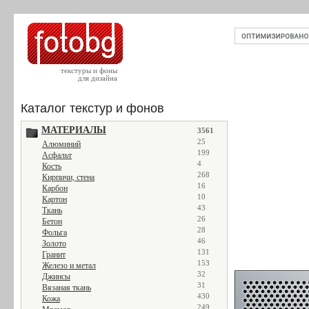
текстуры и фоны
для дизайна
Каталог текстур и фонов
МАТЕРИАЛЫ
3561
25
Алюминий
199
Асфальт
4
Кость
268
Кирпичи, стена
16
Карбон
10
Картон
43
Ткань
26
Бетон
28
Фольга
46
Золото
131
Гранит
153
Железо и метал
32
Джинсы
31
Вязаная ткань
430
Кожа
249