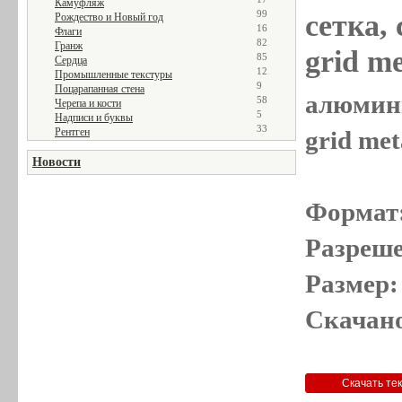
Камуфляж
99
сетка,
Рождество и Новый год
16
Флаги
82
Гранж
grid me
85
Сердца
12
Промышленные текстуры
9
Поцарапанная стена
алюмини
58
Черепа и кости
5
Надписи и буквы
33
Рентген
grid met
Новости
Формат
Разреше
Размер:
Скачано