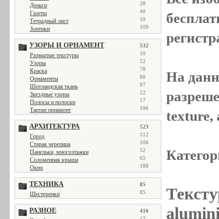
28
Деньги
40
Газеты
бесплат
10
Тетрадный лист
109
Зонтики
регистр
УЗОРЫ И ОРНАМЕНТ
532
10
Размытые текстуры
52
Узоры
78
Краска
На данн
60
Орнаменты
97
Шотландская ткань
разреше
22
Звездные узоры
17
Полосы и полоски
196
Тартан орнамент
texture
АРХИТЕКТУРА
523
112
Город
106
Старая черепица
52
Категор
Панельки, многоэтажки
65
Соломенная крыша
188
Окно
ТЕХНИКА
85
Тексту
85
Шестеренки
alumini
РАЗНОЕ
416
17