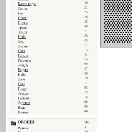
40
Капли воды
21
Земля
25
Ель
28
Огонь
43
Цветы
40
Трава
21
Земля
35
Небо
45
Лед
113
Листья
134
Свет
41
Галька
14
Растения
99
Дождь
27
Радуга
56
Небо
108
Дым
11
Снег
63
Грунт
23
Звезды
16
Солома
66
Деревья
66
Вода
40
Волны
ОВОЩИ
100
3
Разные
39