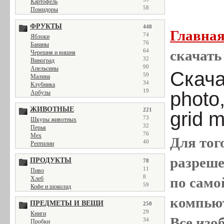
Картофель
58
Помидоры
ФРУКТЫ
448
Главна
74
Яблоки
76
Бананы
64
скачать 
Черешня и вишня
32
Виноград
90
Апельсины
Скача
59
Малина
34
Клубника
19
photo
Арбузы
ЖИВОТНЫЕ
221
grid m
73
Шкуры животных
32
Перья
76
Мех
Для тог
40
Рептилии
разреш
ПРОДУКТЫ
78
11
Пиво
8
по само
Хлеб
59
Кофе и шоколад
компью
ПРЕДМЕТЫ И ВЕЩИ
250
29
Книги
Все
изо
34
Пробки