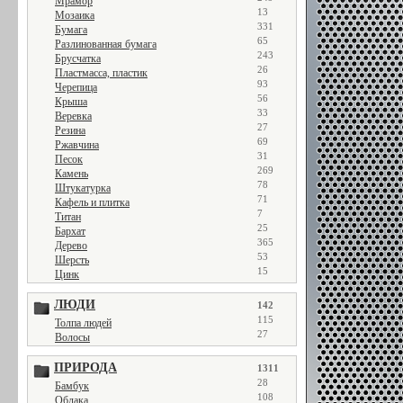
Мрамор
13
Мозаика
331
Бумага
65
Разлинованная бумага
243
Брусчатка
26
Пластмасса, пластик
93
Черепица
56
Крыша
33
Веревка
27
Резина
69
Ржавчина
31
Песок
269
Камень
78
Штукатурка
71
Кафель и плитка
7
Титан
25
Бархат
365
Дерево
53
Шерсть
15
Цинк
ЛЮДИ
142
115
Толпа людей
27
Волосы
ПРИРОДА
1311
28
Бамбук
108
Облака