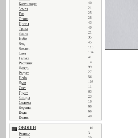
40
Капли воды
21
Земля
25
Ель
28
Огонь
43
Цветы
40
Трава
21
Земля
35
Небо
45
Лед
113
Листья
134
Свет
41
Галька
14
Растения
99
Дождь
27
Радуга
56
Небо
108
Дым
11
Снег
63
Грунт
23
Звезды
16
Солома
66
Деревья
66
Вода
40
Волны
ОВОЩИ
100
3
Разные
39