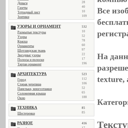
28
Деньги
40
Газеты
Все
изо
10
Тетрадный лист
109
Зонтики
бесплат
УЗОРЫ И ОРНАМЕНТ
532
регистр
10
Размытые текстуры
52
Узоры
78
Краска
60
Орнаменты
97
Шотландская ткань
На данн
22
Звездные узоры
17
Полосы и полоски
196
Тартан орнамент
разреше
АРХИТЕКТУРА
523
texture
112
Город
106
Старая черепица
52
Панельки, многоэтажки
65
Соломенная крыша
188
Окно
Категор
ТЕХНИКА
85
85
Шестеренки
Тексту
РАЗНОЕ
416
17