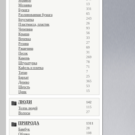
Мрамор
13
Мозаика
331
Бумага
65
Разлинованная бумага
243
Брусчатка
26
Пластмасса, пластик
93
Черепица
56
Крыша
33
Веревка
27
Резина
69
Ржавчина
31
Песок
269
Камень
78
Штукатурка
71
Кафель и плитка
7
Титан
25
Бархат
365
Дерево
53
Шерсть
15
Цинк
ЛЮДИ
142
115
Толпа людей
27
Волосы
ПРИРОДА
1311
28
Бамбук
108
Облака