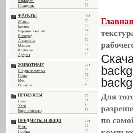
Картофель
58
Помидоры
ФРУКТЫ
448
Главна
74
Яблоки
76
Бананы
64
текстура
Черешня и вишня
32
Виноград
90
Апельсины
рабочег
59
Малина
34
Клубника
19
Скача
Арбузы
ЖИВОТНЫЕ
221
backg
73
Шкуры животных
32
Перья
backgr
76
Мех
40
Рептилии
Для тог
ПРОДУКТЫ
78
11
Пиво
8
разреш
Хлеб
59
Кофе и шоколад
по само
ПРЕДМЕТЫ И ВЕЩИ
250
29
Книги
компью
34
Пробки