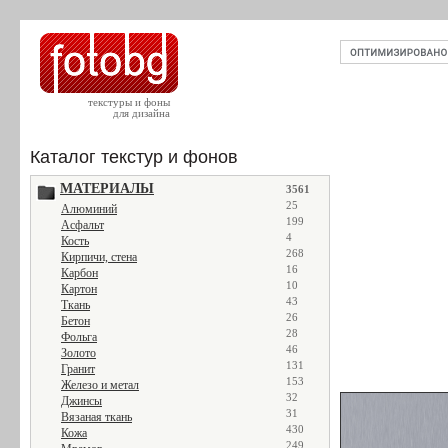
текстуры и фоны
для дизайна
Каталог текстур и фонов
МАТЕРИАЛЫ
3561
25
Алюминий
199
Асфальт
4
Кость
268
Кирпичи, стена
16
Карбон
10
Картон
43
Ткань
26
Бетон
28
Фольга
46
Золото
131
Гранит
153
Железо и метал
32
Джинсы
31
Вязаная ткань
430
Кожа
249