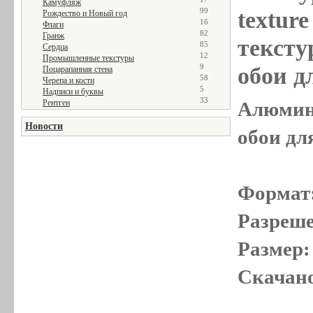
Камуфляж
99
textur
Рождество и Новый год
16
Флаги
82
Гранж
тексту
85
Сердца
12
Промышленные текстуры
9
обои д
Поцарапанная стена
58
Черепа и кости
5
Надписи и буквы
33
Рентген
Алюмини
Новости
обои дл
Формат
Разреше
Размер:
Скачано