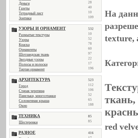
28
Деньги
40
Газеты
На данн
10
Тетрадный лист
109
Зонтики
разреше
УЗОРЫ И ОРНАМЕНТ
532
10
Размытые текстуры
texture
52
Узоры
78
Краска
60
Орнаменты
97
Шотландская ткань
22
Звездные узоры
Категор
17
Полосы и полоски
196
Тартан орнамент
АРХИТЕКТУРА
523
Тексту
112
Город
106
Старая черепица
52
Панельки, многоэтажки
ткань,
65
Соломенная крыша
188
Окно
красны
ТЕХНИКА
85
85
Шестеренки
red velv
РАЗНОЕ
416
17