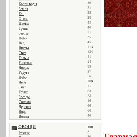
40
Капли воды
21
Земля
25
Ель
28
Огонь
43
Цветы
40
Трава
21
Земля
35
Небо
45
Лед
113
Листья
134
Свет
41
Галька
14
Растения
99
Дождь
27
Радуга
56
Небо
108
Дым
11
Снег
63
Грунт
23
Звезды
16
Солома
66
Деревья
66
Вода
40
Волны
ОВОЩИ
100
3
Разные
Главна
39