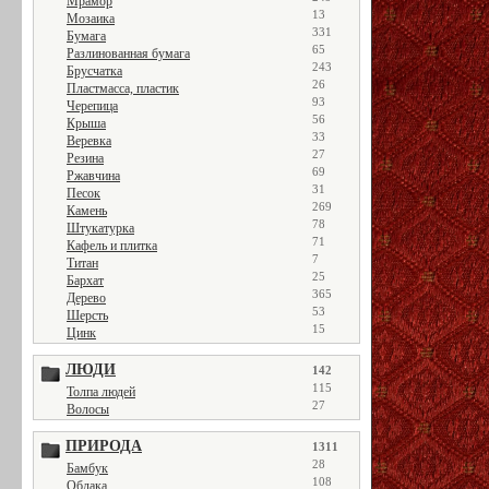
Мрамор
13
Мозаика
331
Бумага
65
Разлинованная бумага
243
Брусчатка
26
Пластмасса, пластик
93
Черепица
56
Крыша
33
Веревка
27
Резина
69
Ржавчина
31
Песок
269
Камень
78
Штукатурка
71
Кафель и плитка
7
Титан
25
Бархат
365
Дерево
53
Шерсть
15
Цинк
ЛЮДИ
142
115
Толпа людей
27
Волосы
ПРИРОДА
1311
28
Бамбук
108
Облака