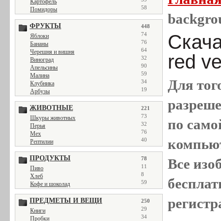
Картофель
58
Помидоры
backgro
ФРУКТЫ
448
Скача
74
Яблоки
76
Бананы
64
Черешня и вишня
red ve
32
Виноград
90
Апельсины
59
Малина
Для тог
34
Клубника
19
Арбузы
разреш
ЖИВОТНЫЕ
221
73
Шкуры животных
по само
32
Перья
76
Мех
компью
40
Рептилии
ПРОДУКТЫ
78
Все
изо
11
Пиво
8
Хлеб
бесплат
59
Кофе и шоколад
регистр
ПРЕДМЕТЫ И ВЕЩИ
250
29
Книги
34
Пробки