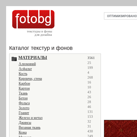
текстуры и фоны
для дизайна
Каталог текстур и фонов
МАТЕРИАЛЫ
3561
25
Алюминий
199
Асфальт
4
Кость
268
Кирпичи, стена
16
Карбон
10
Картон
43
Ткань
26
Бетон
28
Фольга
46
Золото
131
Гранит
153
Железо и метал
32
Джинсы
31
Вязаная ткань
430
Кожа
249