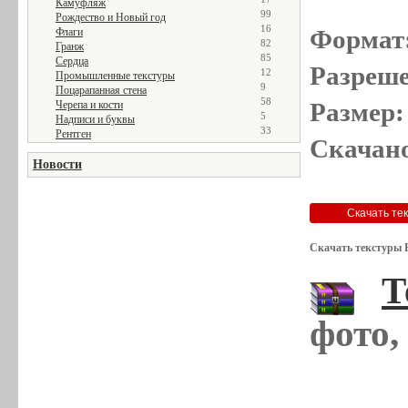
Камуфляж
99
Рождество и Новый год
16
Формат
Флаги
82
Гранж
85
Сердца
Разреше
12
Промышленные текстуры
9
Поцарапанная стена
58
Размер:
Черепа и кости
5
Надписи и буквы
33
Рентген
Скачано
Новости
Скачать текстуры 
Т
фото,