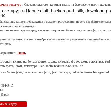
ачать текстуру
»
Скачать текстуру: красная ткань на белом фоне, шелк, скачать ф
текстуру: red fabric cloth background, silk, download pho
und
обы
скачать
данное
изображение в высоком разрешении
, просто перейдите по сс
я
фото
на свой компьютер.
ения
на нашем сервисе представленя совершенно
бесплатно
,
скачать фото
просто 
транице Вы можете скачать изображение в высоком разрешении для дизайна или 
ать фон
.
зображения:
Ткань
красная ткань на белом фоне, шелк, скачать фото, фон, текстура, red 
ать фото, фон, текстура, red satin texture background
ь на белом фоне, шелк, скачать фото, фон, текстура, red satin texture background
G
 4384x5415
 kb
89 раз