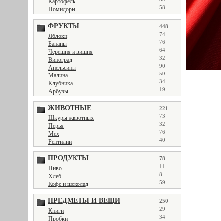
Картофель
58
Помидоры
ФРУКТЫ
448
74
Яблоки
76
Бананы
64
Черешня и вишня
32
Виноград
90
Апельсины
59
Малина
34
Клубника
19
Арбузы
ЖИВОТНЫЕ
221
73
Шкуры животных
32
Перья
76
Мех
40
Рептилии
ПРОДУКТЫ
78
11
Пиво
8
Хлеб
59
Кофе и шоколад
ПРЕДМЕТЫ И ВЕЩИ
250
29
Книги
34
Пробки