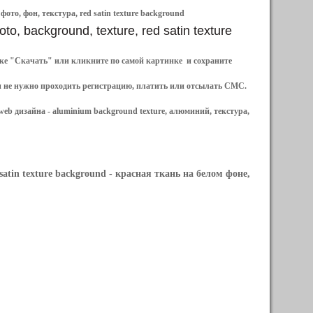
ото, фон, текстура, red satin texture background
to, background, texture, red satin texture
ылке "Скачать" или кликните по самой картинке и сохраните
и не нужно проходить регистрацию, платить или отсылать СМС.
web дизайна -
aluminium background texture, алюминий, текстура,
satin texture background
- красная ткань на белом фоне,