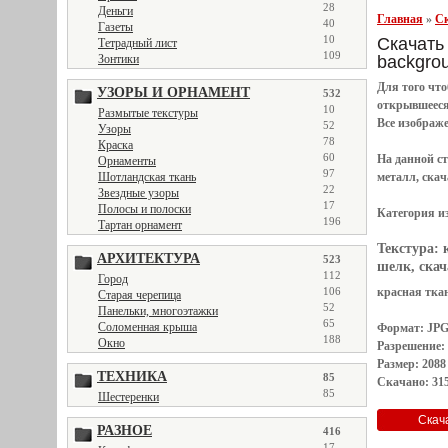
28
Деньги
Главная
»
Ск
40
Газеты
10
Скачать 
Тетрадный лист
109
backgro
Зонтики
Для того чт
УЗОРЫ И ОРНАМЕНТ
532
открывшеес
10
Размытые текстуры
Все
изображ
52
Узоры
78
Краска
60
На данной с
Орнаменты
97
металл, скач
Шотландская ткань
22
Звездные узоры
17
Полосы и полоски
Категория и
196
Тартан орнамент
Текстура:
АРХИТЕКТУРА
523
шелк, скач
112
Город
красная ткан
106
Старая черепица
52
Панельки, многоэтажки
65
Соломенная крыша
Формат: JP
188
Окно
Разрешение:
Размер: 2088
ТЕХНИКА
85
Скачано: 315
85
Шестеренки
РАЗНОЕ
416
17