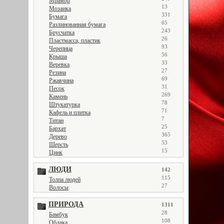
Мрамор
13
Мозаика
331
Бумага
65
Разлинованная бумага
243
Брусчатка
26
Пластмасса, пластик
93
Черепица
56
Крыша
33
Веревка
27
Резина
69
Ржавчина
31
Песок
269
Камень
78
Штукатурка
71
Кафель и плитка
7
Титан
25
Бархат
365
Дерево
53
Шерсть
15
Цинк
ЛЮДИ
142
115
Толпа людей
27
Волосы
ПРИРОДА
1311
28
Бамбук
108
Облака