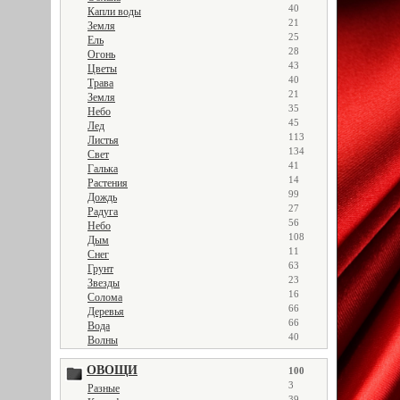
40
Капли воды
21
Земля
25
Ель
28
Огонь
43
Цветы
40
Трава
21
Земля
35
Небо
45
Лед
113
Листья
134
Свет
41
Галька
14
Растения
99
Дождь
27
Радуга
56
Небо
108
Дым
11
Снег
63
Грунт
23
Звезды
16
Солома
66
Деревья
66
Вода
40
Волны
ОВОЩИ
100
3
Разные
39