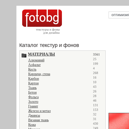
текстуры и фоны
для дизайна
Каталог текстур и фонов
МАТЕРИАЛЫ
3561
25
Алюминий
199
Асфальт
4
Кость
268
Кирпичи, стена
16
Карбон
10
Картон
43
Ткань
26
Бетон
28
Фольга
46
Золото
131
Гранит
153
Железо и метал
32
Джинсы
31
Вязаная ткань
430
Кожа
249