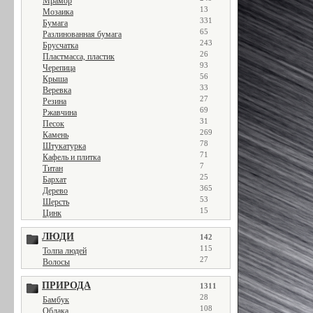
Мрамор
13
Мозаика
331
Бумага
65
Разлинованная бумага
243
Брусчатка
26
Пластмасса, пластик
93
Черепица
56
Крыша
33
Веревка
27
Резина
69
Ржавчина
31
Песок
269
Камень
78
Штукатурка
71
Кафель и плитка
7
Титан
25
Бархат
365
Дерево
53
Шерсть
15
Цинк
ЛЮДИ
142
115
Толпа людей
27
Волосы
ПРИРОДА
1311
28
Бамбук
108
Облака