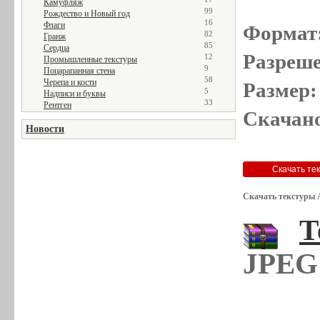
Камуфляж
99
Рождество и Новый год
16
Флаги
Формат
82
Гранж
85
Сердца
Разреше
12
Промышленные текстуры
9
Поцарапанная стена
58
Черепа и кости
Размер:
5
Надписи и буквы
33
Рентген
Скачано
Новости
Скачать текстуры 
Т
JPEG 