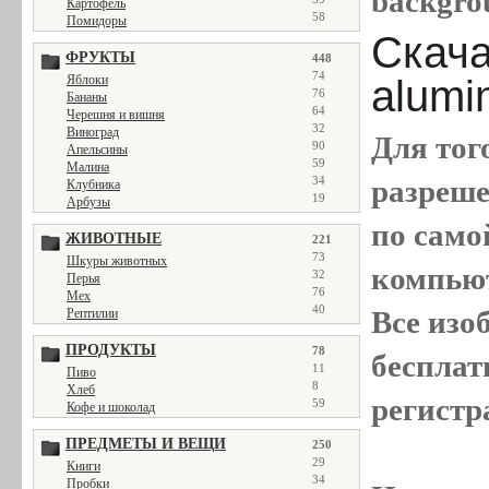
backgro
Картофель
58
Помидоры
Скача
ФРУКТЫ
448
74
alumi
Яблоки
76
Бананы
64
Черешня и вишня
32
Виноград
Для тог
90
Апельсины
59
Малина
разреш
34
Клубника
19
Арбузы
по само
ЖИВОТНЫЕ
221
73
Шкуры животных
компью
32
Перья
76
Мех
40
Все
изо
Рептилии
ПРОДУКТЫ
78
бесплат
11
Пиво
8
Хлеб
регистр
59
Кофе и шоколад
ПРЕДМЕТЫ И ВЕЩИ
250
29
Книги
34
Пробки