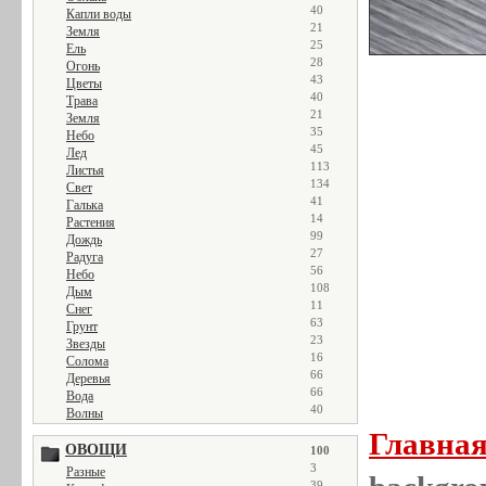
40
Капли воды
21
Земля
25
Ель
28
Огонь
43
Цветы
40
Трава
21
Земля
35
Небо
45
Лед
113
Листья
134
Свет
41
Галька
14
Растения
99
Дождь
27
Радуга
56
Небо
108
Дым
11
Снег
63
Грунт
23
Звезды
16
Солома
66
Деревья
66
Вода
40
Волны
Главна
ОВОЩИ
100
3
Разные
39