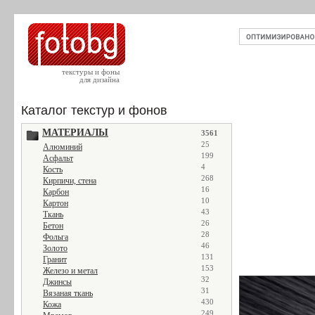
текстуры и фоны
для дизайна
Каталог текстур и фонов
МАТЕРИАЛЫ
3561
25
Алюминий
199
Асфальт
4
Кость
268
Кирпичи, стена
16
Карбон
10
Картон
43
Ткань
26
Бетон
28
Фольга
46
Золото
131
Гранит
153
Железо и метал
32
Джинсы
31
Вязаная ткань
430
Кожа
249