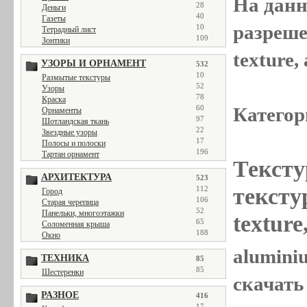
На данн
28
Деньги
40
Газеты
разреше
10
Тетрадный лист
109
Зонтики
texture
УЗОРЫ И ОРНАМЕНТ
532
10
Размытые текстуры
52
Узоры
78
Краска
Категор
60
Орнаменты
97
Шотландская ткань
22
Звездные узоры
17
Полосы и полоски
196
Тартан орнамент
Тексту
АРХИТЕКТУРА
523
тексту
112
Город
106
Старая черепица
52
Панельки, многоэтажки
textur
65
Соломенная крыша
188
Окно
alumini
ТЕХНИКА
85
85
Шестеренки
скачать
РАЗНОЕ
416
17