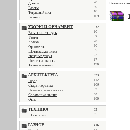
28
Скачать тек
Деньги
40
Газеты
10
Тетрадный лист
109
Зонтики
УЗОРЫ И ОРНАМЕНТ
532
10
Размытые текстуры
52
Узоры
78
Краска
60
Орнаменты
97
Шотландская ткань
22
Звездные узоры
17
Полосы и полоски
196
Тартан орнамент
АРХИТЕКТУРА
523
112
Город
106
Старая черепица
52
Панельки, многоэтажки
65
Соломенная крыша
188
Окно
ТЕХНИКА
85
85
Шестеренки
РАЗНОЕ
416
17