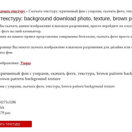
ачать текстуру
»
Скачать текстуру: кричневый фон с узорами, скачать фото, текс
текстуру: background download photo, texture, brown p
обы
скачать
данное
изображение в высоком разрешении
, просто перейдите по сс
я
фото
на свой компьютер.
ения
на нашем сервисе представленя совершенно
бесплатно
,
скачать фото
просто 
транице Вы можете скачать изображение в высоком разрешении для дизайна или 
ать фон
.
зображения:
Узоры
кричневый фон с узорами, скачать фото, текстура, brown pattern back
brown pattern background texture
н с узорами, скачать фото, текстура, brown pattern background texture
G
 4275x3206
 kb
79 раз