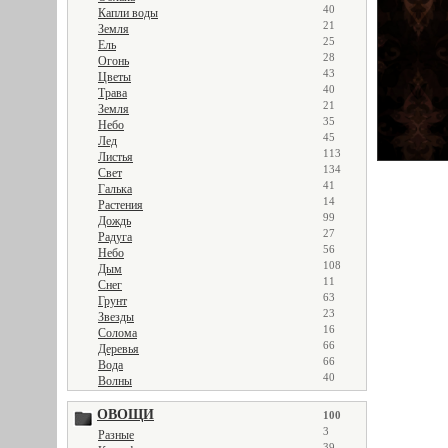
40
Капли воды
21
Земля
25
Ель
28
Огонь
43
Цветы
40
Трава
21
Земля
35
Небо
45
Лед
113
Листья
134
Свет
41
Галька
14
Растения
99
Дождь
27
Радуга
56
Небо
108
Дым
11
Снег
63
Грунт
23
Звезды
16
Солома
66
Деревья
66
Вода
40
Волны
ОВОЩИ
100
3
Разные
39