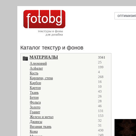
текстуры и фоны
для дизайна
Каталог текстур и фонов
МАТЕРИАЛЫ
3561
25
Алюминий
199
Асфальт
4
Кость
268
Кирпичи, стена
16
Карбон
10
Картон
43
Ткань
26
Бетон
28
Фольга
46
Золото
131
Гранит
153
Железо и метал
32
Джинсы
31
Вязаная ткань
430
Кожа
249