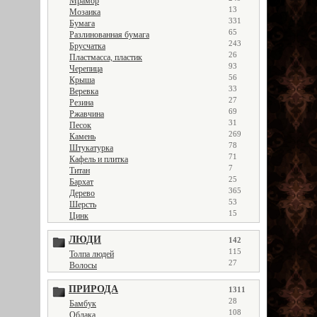
Мрамор
13
Мозаика
331
Бумага
65
Разлинованная бумага
243
Брусчатка
26
Пластмасса, пластик
93
Черепица
56
Крыша
33
Веревка
27
Резина
69
Ржавчина
31
Песок
269
Камень
78
Штукатурка
71
Кафель и плитка
7
Титан
25
Бархат
365
Дерево
53
Шерсть
15
Цинк
ЛЮДИ
142
115
Толпа людей
27
Волосы
ПРИРОДА
1311
28
Бамбук
108
Облака