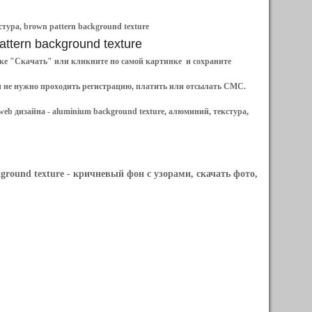
тура, brown pattern background texture
attern background texture
ылке "Скачать" или кликните по самой картинке и сохраните
и не нужно проходить регистрацию, платить или отсылать СМС.
web дизайна -
aluminium background texture, алюминий, текстура,
ground texture
- кричневый фон с узорами, скачать фото,