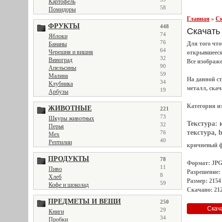
Картофель
58
Помидоры
Главная
»
Ск
ФРУКТЫ
448
Скачать 
74
Яблоки
76
Для того чт
Бананы
64
Черешня и вишня
открывшеес
32
Виноград
Все
изображ
90
Апельсины
59
Малина
На данной с
34
Клубника
металл, скач
19
Арбузы
Категория и
ЖИВОТНЫЕ
221
73
Шкуры животных
Текстура:
32
Перья
текстура, 
76
Мех
40
Рептилии
кричневый фо
ПРОДУКТЫ
78
Формат: JP
11
Пиво
Разрешение:
8
Хлеб
Размер: 2154
59
Кофе и шоколад
Скачано: 212
ПРЕДМЕТЫ И ВЕЩИ
250
29
Книги
34
Пробки