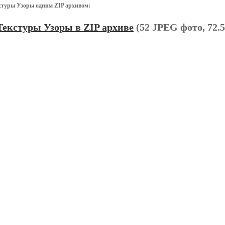
стуры Узоры одним ZIP архивом:
Текстуры Узоры в ZIP архиве
(52 JPEG фото, 72.