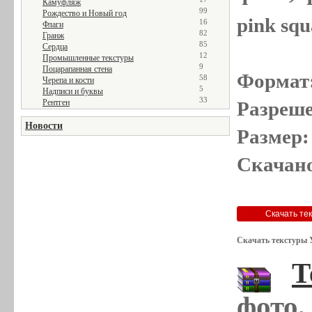
Камуфляж
99
Рождество и Новый год
pink squ
16
Флаги
82
Гранж
85
Сердца
12
Промышленные текстуры
9
Поцарапанная стена
Формат
58
Черепа и кости
5
Надписи и буквы
33
Рентген
Разреше
Новости
Размер:
Скачано
Скачать текстуры 
Т
фото,