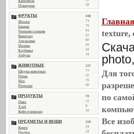
Картофель
58
Помидоры
ФРУКТЫ
448
Главна
74
Яблоки
76
Бананы
64
texture,
Черешня и вишня
32
Виноград
90
Апельсины
Скача
59
Малина
34
Клубника
19
photo
Арбузы
ЖИВОТНЫЕ
221
73
Для тог
Шкуры животных
32
Перья
76
Мех
разреш
40
Рептилии
по само
ПРОДУКТЫ
78
11
Пиво
8
компью
Хлеб
59
Кофе и шоколад
Все
изо
ПРЕДМЕТЫ И ВЕЩИ
250
29
Книги
бесплат
34
Пробки