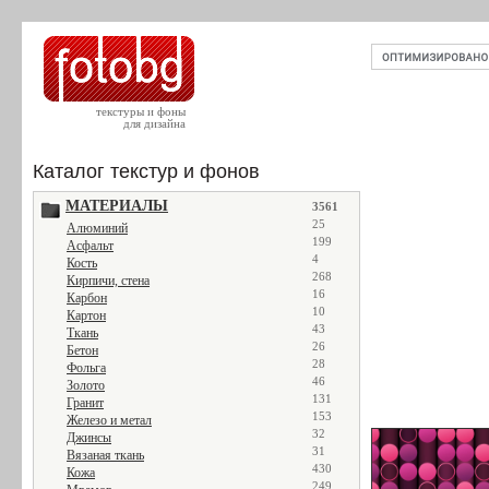
текстуры и фоны
для дизайна
Каталог текстур и фонов
МАТЕРИАЛЫ
3561
25
Алюминий
199
Асфальт
4
Кость
268
Кирпичи, стена
16
Карбон
10
Картон
43
Ткань
26
Бетон
28
Фольга
46
Золото
131
Гранит
153
Железо и метал
32
Джинсы
31
Вязаная ткань
430
Кожа
249