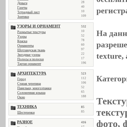
28
Деньги
40
Газеты
регистр
10
Тетрадный лист
109
Зонтики
УЗОРЫ И ОРНАМЕНТ
532
На данн
10
Размытые текстуры
52
Узоры
78
Краска
разреше
60
Орнаменты
97
Шотландская ткань
texture
22
Звездные узоры
17
Полосы и полоски
196
Тартан орнамент
АРХИТЕКТУРА
523
Категор
112
Город
106
Старая черепица
52
Панельки, многоэтажки
65
Соломенная крыша
188
Окно
Тексту
ТЕХНИКА
85
тексту
85
Шестеренки
фото, 
РАЗНОЕ
416
17