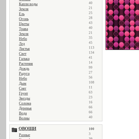
40
Капли воды
21
Земля
25
Ель
28
Огонь
43
Цветы
40
Трава
21
Земля
35
Небо
45
Лед
113
Листья
134
Свет
41
Галька
14
Растения
99
Дождь
27
Радуга
56
Небо
108
Дым
11
Снег
63
Грунт
23
Звезды
16
Солома
66
Деревья
66
Вода
40
Волны
ОВОЩИ
100
3
Разные
39