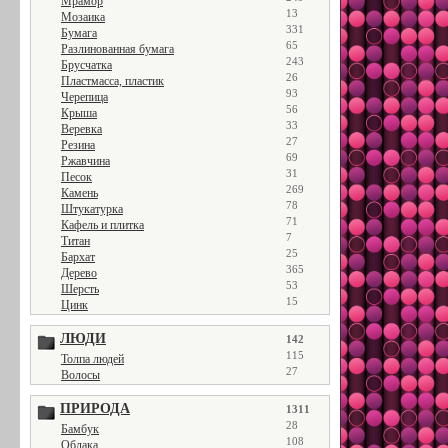
Мрамор
13
Мозаика
331
Бумага
65
Разлинованная бумага
243
Брусчатка
26
Пластмасса, пластик
93
Черепица
56
Крыша
33
Веревка
27
Резина
69
Ржавчина
31
Песок
269
Камень
78
Штукатурка
71
Кафель и плитка
7
Титан
25
Бархат
365
Дерево
53
Шерсть
15
Цинк
ЛЮДИ
142
115
Толпа людей
27
Волосы
ПРИРОДА
1311
28
Бамбук
108
Облака