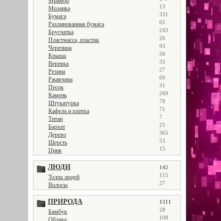
Мрамор
13
Мозаика
331
Бумага
65
Разлинованная бумага
243
Брусчатка
26
Пластмасса, пластик
93
Черепица
56
Крыша
33
Веревка
27
Резина
69
Ржавчина
31
Песок
269
Камень
78
Штукатурка
71
Кафель и плитка
7
Титан
25
Бархат
365
Дерево
53
Шерсть
15
Цинк
ЛЮДИ
142
115
Толпа людей
27
Волосы
ПРИРОДА
1311
28
Бамбук
108
Облака