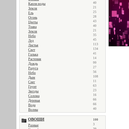
40
Капли воды
21
Земля
25
Ель
28
Огонь
43
Цветы
40
Трава
21
Земля
35
Небо
45
Лед
113
Листья
134
Свет
41
Галька
14
Растения
99
Дождь
27
Радуга
56
Небо
108
Дым
11
Снег
63
Грунт
23
Звезды
16
Солома
66
Деревья
66
Вода
40
Волны
ОВОЩИ
100
3
Разные
39