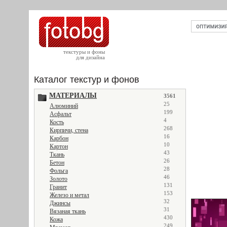
текстуры и фоны
для дизайна
Каталог текстур и фонов
МАТЕРИАЛЫ
3561
25
Алюминий
199
Асфальт
4
Кость
268
Кирпичи, стена
16
Карбон
10
Картон
43
Ткань
26
Бетон
28
Фольга
46
Золото
131
Гранит
153
Железо и метал
32
Джинсы
31
Вязаная ткань
430
Кожа
249