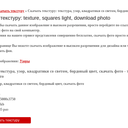
ачать текстуру
»
Скачать текстуру: текстура, узор, квадратики со светом, бордо
текстуру: texture, squares light, download photo
обы
скачать
данное
изображение в высоком разрешении
, просто перейдите по сс
я
фото
на свой компьютер.
ения
на нашем сервисе представленя совершенно
бесплатно
,
скачать фото
просто 
транице Вы можете скачать изображение в высоком разрешении для дизайна или 
ать фон
.
зображения:
Узоры
текстура, узор, квадратики со светом, бордовый цвет, скачать фото
- 
то
ор, квадратики со светом, бордовый цвет, скачать фото
G
 5000x3750
 kb
5 раз