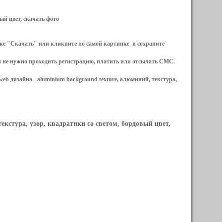
вый цвет, скачать фото
ылке "Скачать" или кликните по самой картинке и сохраните
и не нужно проходить регистрацию, платить или отсылать СМС.
web дизайна -
aluminium background texture, алюминий, текстура,
текстура, узор, квадратики со светом, бордовый цвет,