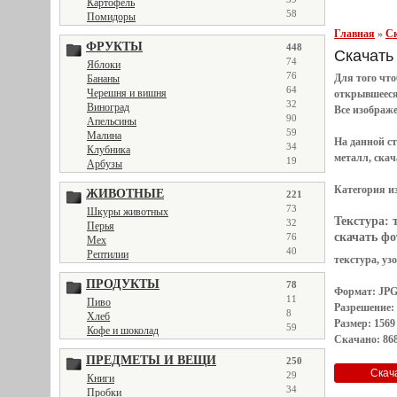
Картофель
58
Помидоры
Главная
»
Ск
ФРУКТЫ
448
Скачать 
74
Яблоки
76
Для того чт
Бананы
64
Черешня и вишня
открывшеес
32
Виноград
Все
изображ
90
Апельсины
59
Малина
На данной с
34
Клубника
металл, скач
19
Арбузы
Категория и
ЖИВОТНЫЕ
221
73
Шкуры животных
Текстура:
32
Перья
скачать фо
76
Мех
40
Рептилии
текстура, уз
ПРОДУКТЫ
78
Формат: JP
11
Пиво
Разрешение:
8
Хлеб
Размер: 1569
59
Кофе и шоколад
Скачано: 868
ПРЕДМЕТЫ И ВЕЩИ
250
29
Книги
34
Пробки