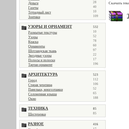
28
Деньги
Скачать тек
40
Газеты
10
Тетрадный лист
109
Зонтики
УЗОРЫ И ОРНАМЕНТ
532
10
Размытые текстуры
52
Узоры
78
Краска
60
Орнаменты
97
Шотландская ткань
22
Звездные узоры
17
Полосы и полоски
196
Тартан орнамент
АРХИТЕКТУРА
523
112
Город
106
Старая черепица
52
Панельки, многоэтажки
65
Соломенная крыша
188
Окно
ТЕХНИКА
85
85
Шестеренки
РАЗНОЕ
416
17