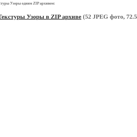
стуры Узоры одним ZIP архивом:
Текстуры Узоры в ZIP архиве
(52 JPEG фото, 72.