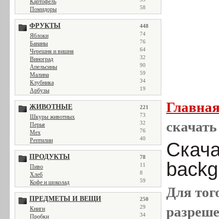
Картофель
58
Помидоры
ФРУКТЫ
448
74
Яблоки
76
Бананы
64
Черешня и вишня
32
Виноград
90
Апельсины
59
Малина
34
Клубника
19
Арбузы
Главна
ЖИВОТНЫЕ
221
73
Шкуры животных
скачать 
32
Перья
76
Мех
40
Рептилии
Скача
ПРОДУКТЫ
78
backgr
11
Пиво
8
Хлеб
59
Кофе и шоколад
Для тог
ПРЕДМЕТЫ И ВЕЩИ
250
разреш
29
Книги
34
Пробки