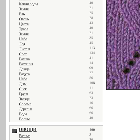
40
Капли воды
21
Земля
25
Ель
28
Огонь
43
Цветы
40
Трава
21
Земля
35
Небо
45
Лед
113
Листья
134
Свет
41
Галька
14
Растения
99
Дождь
27
Радуга
56
Небо
108
Дым
11
Снег
63
Грунт
23
Звезды
16
Солома
66
Деревья
66
Вода
40
Волны
ОВОЩИ
100
3
Разные
39