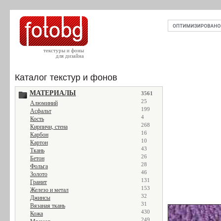
текстуры и фоны
для дизайна
Каталог текстур и фонов
МАТЕРИАЛЫ
3561
25
Алюминий
199
Асфальт
4
Кость
268
Кирпичи, стена
16
Карбон
10
Картон
43
Ткань
26
Бетон
28
Фольга
46
Золото
131
Гранит
153
Железо и метал
32
Джинсы
31
Вязаная ткань
430
Кожа
249