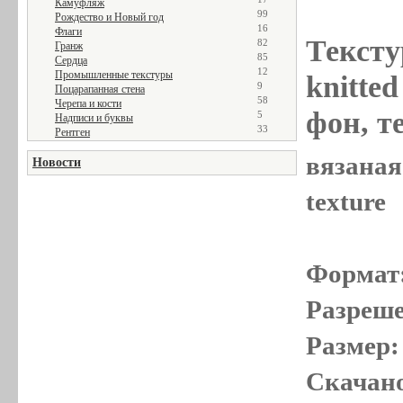
Камуфляж
99
Рождество и Новый год
16
Флаги
Тексту
82
Гранж
85
Сердца
12
Промышленные текстуры
knitted
9
Поцарапанная стена
58
Черепа и кости
фон, те
5
Надписи и буквы
33
Рентген
вязаная 
Новости
texture
Формат
Разреше
Размер:
Скачано