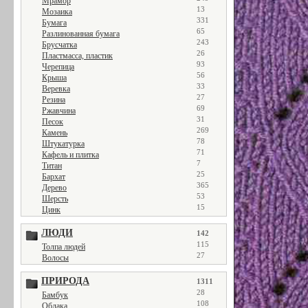
Мрамор
13
Мозаика
331
Бумага
65
Разлинованная бумага
243
Брусчатка
26
Пластмасса, пластик
93
Черепица
56
Крыша
33
Веревка
27
Резина
69
Ржавчина
31
Песок
269
Камень
78
Штукатурка
71
Кафель и плитка
7
Титан
25
Бархат
365
Дерево
53
Шерсть
15
Цинк
ЛЮДИ
142
115
Толпа людей
27
Волосы
ПРИРОДА
1311
28
Бамбук
108
Облака