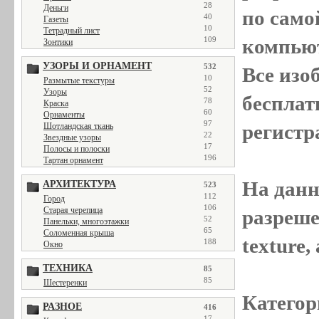
28
Деньги
по само
40
Газеты
10
Тетрадный лист
компью
109
Зонтики
УЗОРЫ И ОРНАМЕНТ
532
Все
изо
10
Размытые текстуры
52
Узоры
бесплат
78
Краска
60
Орнаменты
97
регистр
Шотландская ткань
22
Звездные узоры
17
Полосы и полоски
196
Тартан орнамент
На данн
АРХИТЕКТУРА
523
112
Город
106
Старая черепица
разреше
52
Панельки, многоэтажки
65
Соломенная крыша
texture
188
Окно
ТЕХНИКА
85
85
Шестеренки
Категор
РАЗНОЕ
416
17