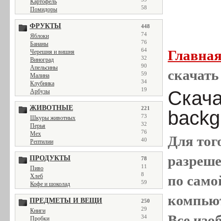
Картофель
58
Помидоры
ФРУКТЫ
448
74
Яблоки
76
Бананы
64
Главна
Черешня и вишня
32
Виноград
90
Апельсины
скачать 
59
Малина
34
Клубника
19
Скача
Арбузы
ЖИВОТНЫЕ
221
backgr
73
Шкуры животных
32
Перья
76
Мех
Для тог
40
Рептилии
разреш
ПРОДУКТЫ
78
11
Пиво
8
Хлеб
по само
59
Кофе и шоколад
компью
ПРЕДМЕТЫ И ВЕЩИ
250
29
Книги
Все
изо
34
Пробки