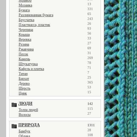
Мрамор
13
Мозаика
331
Бумага
65
Разлинованная бумага
243
Брусчатка
26
Пластмасса, пластик
93
Черепица
56
Крыша
33
Веревка
27
Резина
69
Ржавчина
31
Песок
269
Камень
78
Штукатурка
71
Кафель и плитка
7
Титан
25
Бархат
365
Дерево
53
Шерсть
15
Цинк
ЛЮДИ
142
115
Толпа людей
27
Волосы
ПРИРОДА
1311
28
Бамбук
108
Облака