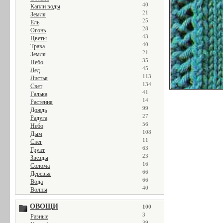
40
Капли воды
21
Земля
25
Ель
28
Огонь
43
Цветы
40
Трава
21
Земля
35
Небо
45
Лед
113
Листья
134
Свет
41
Галька
14
Растения
99
Дождь
27
Радуга
56
Небо
108
Дым
11
Снег
63
Грунт
23
Звезды
16
Солома
66
Деревья
66
Вода
40
Волны
ОВОЩИ
100
3
Разные
39