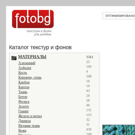
текстуры и фоны
для дизайна
Каталог текстур и фонов
МАТЕРИАЛЫ
3561
25
Алюминий
199
Асфальт
4
Кость
268
Кирпичи, стена
16
Карбон
10
Картон
43
Ткань
26
Бетон
28
Фольга
46
Золото
131
Гранит
153
Железо и метал
32
Джинсы
31
Вязаная ткань
430
Кожа
249