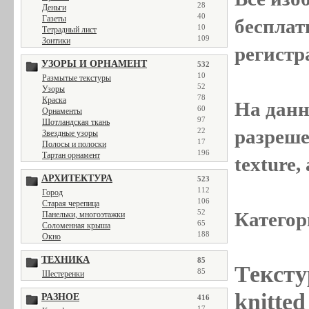
28
Деньги
40
Газеты
бесплат
10
Тетрадный лист
109
Зонтики
регистр
УЗОРЫ И ОРНАМЕНТ
532
10
Размытые текстуры
52
Узоры
78
Краска
На данн
60
Орнаменты
97
Шотландская ткань
разреше
22
Звездные узоры
17
Полосы и полоски
196
Тартан орнамент
texture
АРХИТЕКТУРА
523
112
Город
106
Старая черепица
52
Категор
Панельки, многоэтажки
65
Соломенная крыша
188
Окно
ТЕХНИКА
85
Тексту
85
Шестеренки
knitted
РАЗНОЕ
416
17