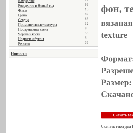
Камуфляж
99
фон, те
Рождество и Новый год
16
Флаги
82
Гранж
85
Сердца
вязаная 
12
Промышленные текстуры
9
Поцарапанная стена
texture
58
Черепа и кости
5
Надписи и буквы
33
Рентген
Новости
Формат
Разреше
Размер:
Скачано
Скачать текстуры 