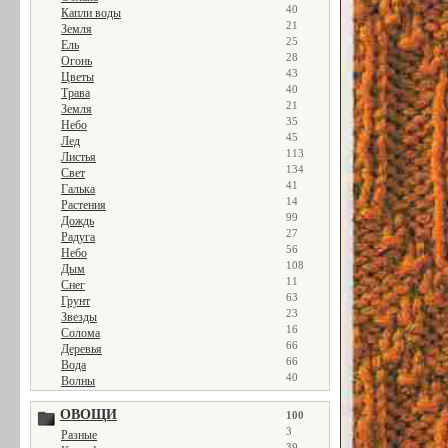
40
Капли воды
21
Земля
25
Ель
28
Огонь
43
Цветы
40
Трава
21
Земля
35
Небо
45
Лед
113
Листья
134
Свет
41
Галька
14
Растения
99
Дождь
27
Радуга
56
Небо
108
Дым
11
Снег
63
Грунт
23
Звезды
16
Солома
66
Деревья
66
Вода
40
Волны
ОВОЩИ
100
3
Разные
39