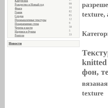
Камуфляж
разреше
99
Рождество и Новый год
16
Флаги
82
texture
Гранж
85
Сердца
12
Промышленные текстуры
9
Поцарапанная стена
58
Черепа и кости
5
Категор
Надписи и буквы
33
Рентген
Новости
Тексту
knitted
фон, те
вязаная 
texture