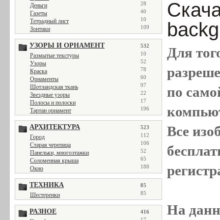
Скача
28
Деньги
40
Газеты
10
Тетрадный лист
backgr
109
Зонтики
УЗОРЫ И ОРНАМЕНТ
532
Для тог
10
Размытые текстуры
52
Узоры
разреш
78
Краска
60
Орнаменты
97
Шотландская ткань
по само
22
Звездные узоры
17
Полосы и полоски
компью
196
Тартан орнамент
Все
изо
АРХИТЕКТУРА
523
112
Город
106
Старая черепица
бесплат
52
Панельки, многоэтажки
65
Соломенная крыша
регистр
188
Окно
ТЕХНИКА
85
85
Шестеренки
На данн
РАЗНОЕ
416
17