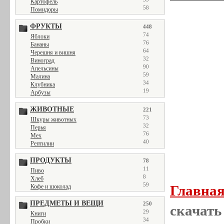
Картофель
58
Помидоры
ФРУКТЫ
448
74
Яблоки
76
Бананы
64
Черешня и вишня
32
Виноград
90
Апельсины
59
Малина
34
Клубника
19
Арбузы
ЖИВОТНЫЕ
221
73
Шкуры животных
32
Перья
76
Мех
40
Рептилии
ПРОДУКТЫ
78
11
Пиво
8
Хлеб
59
Главна
Кофе и шоколад
ПРЕДМЕТЫ И ВЕЩИ
250
скачать 
29
Книги
34
Пробки