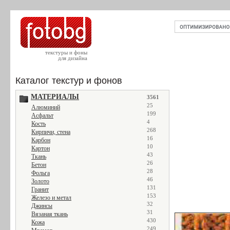
текстуры и фоны
для дизайна
Каталог текстур и фонов
МАТЕРИАЛЫ
3561
25
Алюминий
199
Асфальт
4
Кость
268
Кирпичи, стена
16
Карбон
10
Картон
43
Ткань
26
Бетон
28
Фольга
46
Золото
131
Гранит
153
Железо и метал
32
Джинсы
31
Вязаная ткань
430
Кожа
249