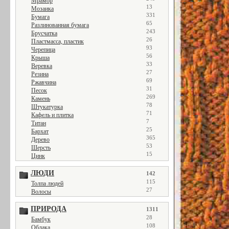
Мрамор
13
Мозаика
331
Бумага
65
Разлинованная бумага
243
Брусчатка
26
Пластмасса, пластик
93
Черепица
56
Крыша
33
Веревка
27
Резина
69
Ржавчина
31
Песок
269
Камень
78
Штукатурка
71
Кафель и плитка
7
Титан
25
Бархат
365
Дерево
53
Шерсть
15
Цинк
ЛЮДИ
142
115
Толпа людей
27
Волосы
ПРИРОДА
1311
28
Бамбук
108
Облака