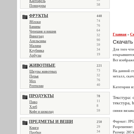
Картофель
58
Помидоры
ФРУКТЫ
448
74
Яблоки
76
Бананы
64
Черешня и вишня
Главная
»
Ск
32
Виноград
90
Скачать 
Апельсины
59
Малина
Для того чт
34
Клубника
19
открывшеес
Арбузы
Все
изображ
ЖИВОТНЫЕ
221
73
На данной с
Шкуры животных
32
металл, скач
Перья
76
Мех
40
Рептилии
Категория и
ПРОДУКТЫ
78
Текстура:
11
Пиво
текстура, b
8
Хлеб
синяя вязана
59
Кофе и шоколад
Формат: JP
ПРЕДМЕТЫ И ВЕЩИ
250
Разрешение:
29
Книги
34
Размер: 205 
Пробки