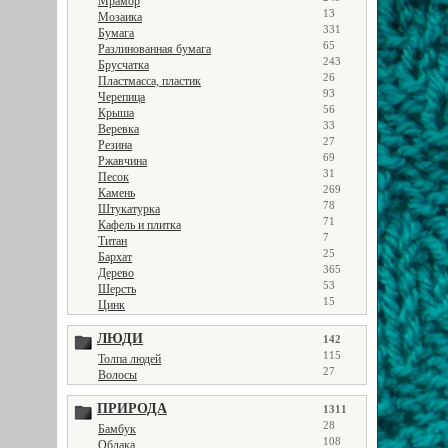
Мрамор
13
Мозаика
331
Бумага
65
Разлинованная бумага
243
Брусчатка
26
Пластмасса, пластик
93
Черепица
56
Крыша
33
Веревка
27
Резина
69
Ржавчина
31
Песок
269
Камень
78
Штукатурка
71
Кафель и плитка
7
Титан
25
Бархат
365
Дерево
53
Шерсть
15
Цинк
ЛЮДИ
142
115
Толпа людей
27
Волосы
ПРИРОДА
1311
28
Бамбук
108
Облака