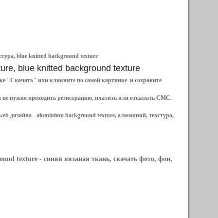
тура, blue knitted background texture
ure, blue knitted background texture
ылке "Скачать" или кликните по самой картинке и сохраните
и не нужно проходить регистрацию, платить или отсылать СМС.
web дизайна -
aluminium background texture, алюминий, текстура,
ound texture
- синяя вязаная ткань, скачать фото, фон,