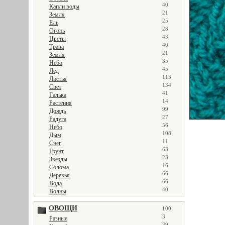
40
Капли воды
21
Земля
25
Ель
28
Огонь
43
Цветы
40
Трава
21
Земля
35
Небо
45
Лед
113
Листья
134
Свет
41
Галька
14
Растения
99
Дождь
27
Радуга
56
Небо
108
Дым
11
Снег
63
Грунт
23
Звезды
16
Солома
66
Деревья
66
Вода
40
Волны
ОВОЩИ
100
3
Разные
39