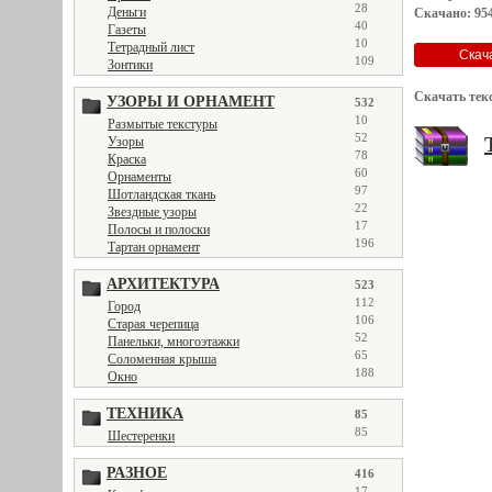
28
Деньги
Скачано: 954
40
Газеты
10
Тетрадный лист
109
Зонтики
Скачать тек
УЗОРЫ И ОРНАМЕНТ
532
10
Размытые текстуры
52
Узоры
78
Краска
60
Орнаменты
97
Шотландская ткань
22
Звездные узоры
17
Полосы и полоски
196
Тартан орнамент
АРХИТЕКТУРА
523
112
Город
106
Старая черепица
52
Панельки, многоэтажки
65
Соломенная крыша
188
Окно
ТЕХНИКА
85
85
Шестеренки
РАЗНОЕ
416
17