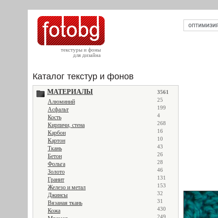
текстуры и фоны
для дизайна
Каталог текстур и фонов
МАТЕРИАЛЫ
3561
25
Алюминий
199
Асфальт
4
Кость
268
Кирпичи, стена
16
Карбон
10
Картон
43
Ткань
26
Бетон
28
Фольга
46
Золото
131
Гранит
153
Железо и метал
32
Джинсы
31
Вязаная ткань
430
Кожа
249