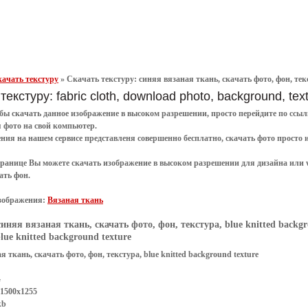
ачать текстуру
»
Скачать текстуру: синяя вязаная ткань, скачать фото, фон, текс
текстуру: fabric cloth, download photo, background, text
обы
скачать
данное
изображение в высоком разрешении
, просто перейдите по сс
я
фото
на свой компьютер.
ения
на нашем сервисе представленя совершенно
бесплатно
,
скачать фото
просто 
транице Вы можете скачать изображение в высоком разрешении для дизайна или 
ать фон
.
зображения:
Вязаная ткань
синяя вязаная ткань, скачать фото, фон, текстура, blue knitted backgr
lue knitted background texture
я ткань, скачать фото, фон, текстура, blue knitted background texture
G
 1500x1255
kb